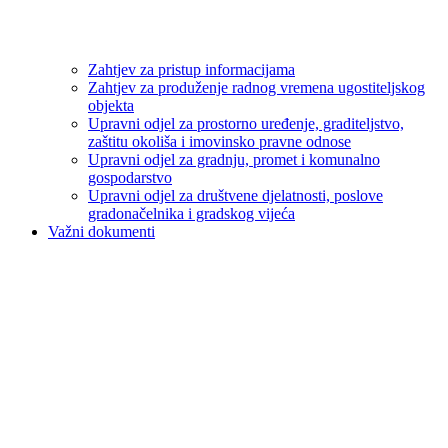
Zahtjev za pristup informacijama
Zahtjev za produženje radnog vremena ugostiteljskog
objekta
Upravni odjel za prostorno uređenje, graditeljstvo,
zaštitu okoliša i imovinsko pravne odnose
Upravni odjel za gradnju, promet i komunalno
gospodarstvo
Upravni odjel za društvene djelatnosti, poslove
gradonačelnika i gradskog vijeća
Važni dokumenti