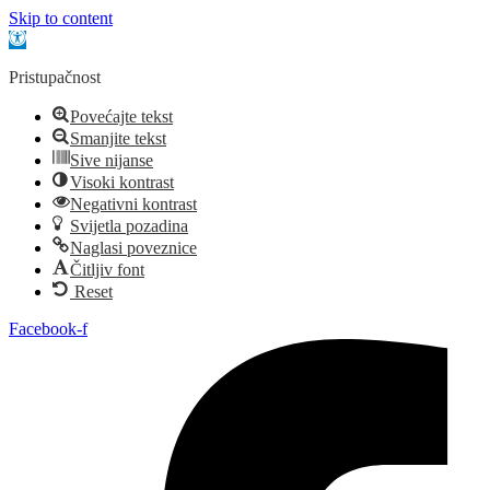
Skip to content
Open toolbar
Pristupačnost
Povećajte tekst
Smanjite tekst
Sive nijanse
Visoki kontrast
Negativni kontrast
Svijetla pozadina
Naglasi poveznice
Čitljiv font
Reset
Idi
Facebook-f
na
sadržaj