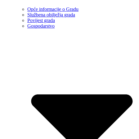
Opće informacije o Gradu
Službena obilježja grada
Povijest grada
Gospodarstvo