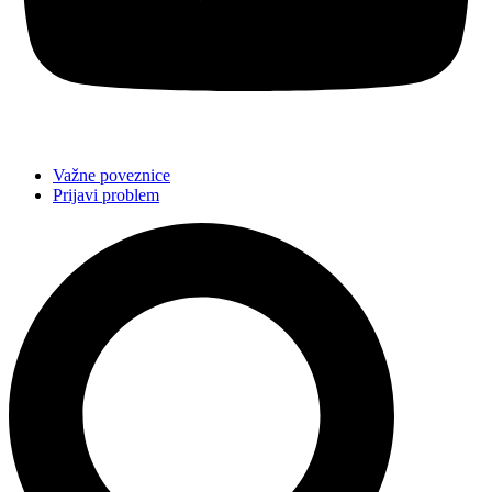
Važne poveznice
Prijavi problem