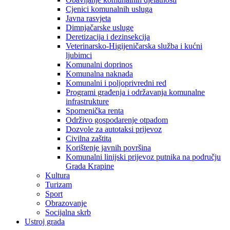
Cjenici komunalnih usluga
Javna rasvjeta
Dimnjačarske usluge
Deretizacija i dezinsekcija
Veterinarsko-Higijeničarska služba i kućni
ljubimci
Komunalni doprinos
Komunalna naknada
Komunalni i poljoprivredni red
Programi građenja i održavanja komunalne
infrastrukture
Spomenička renta
Održivo gospodarenje otpadom
Dozvole za autotaksi prijevoz
Civilna zaštita
Korištenje javnih površina
Komunalni linijski prijevoz putnika na području
Grada Krapine
Kultura
Turizam
Sport
Obrazovanje
Socijalna skrb
Ustroj grada