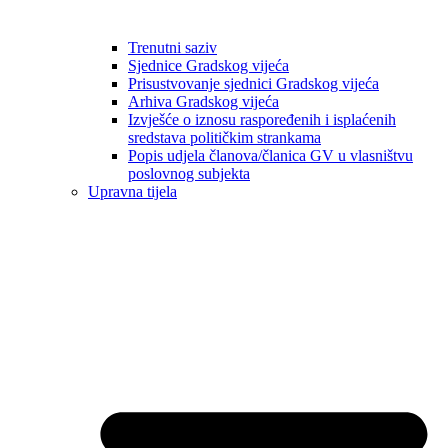
Trenutni saziv
Sjednice Gradskog vijeća
Prisustvovanje sjednici Gradskog vijeća
Arhiva Gradskog vijeća
Izvješće o iznosu raspoređenih i isplaćenih
sredstava političkim strankama
Popis udjela članova/članica GV u vlasništvu
poslovnog subjekta
Upravna tijela