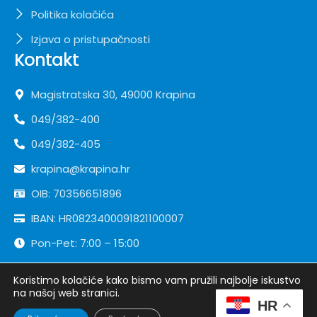
Politika kolačića
Izjava o pristupačnosti
Kontakt
Magistratska 30, 49000 Krapina
049/382-400
049/382-405
krapina@krapina.hr
OIB: 70356651896
IBAN: HR0823400091821100007
Pon-Pet: 7:00 – 15:00
Koristimo kolačiće kako bismo vam pružili najbolje iskustvo
Copyright ©
Grad Krapina
| Sva prava pridržana
na našoj web stranici.
HR