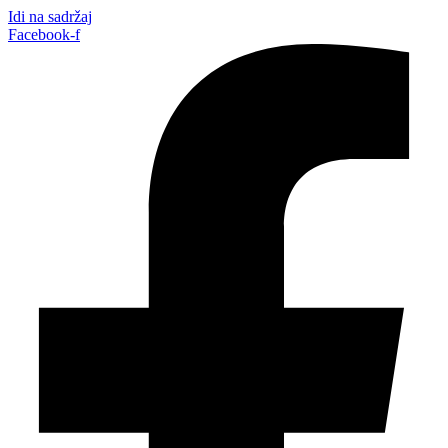
Idi na sadržaj
Facebook-f