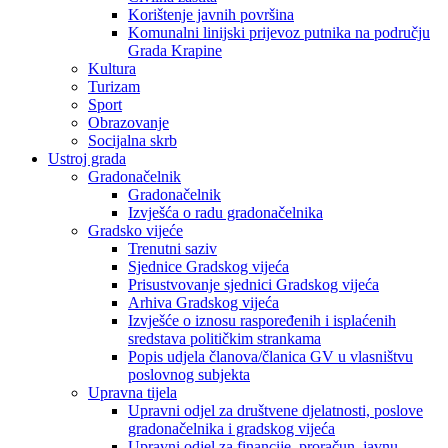
Korištenje javnih površina
Komunalni linijski prijevoz putnika na području
Grada Krapine
Kultura
Turizam
Sport
Obrazovanje
Socijalna skrb
Ustroj grada
Gradonačelnik
Gradonačelnik
Izvješća o radu gradonačelnika
Gradsko vijeće
Trenutni saziv
Sjednice Gradskog vijeća
Prisustvovanje sjednici Gradskog vijeća
Arhiva Gradskog vijeća
Izvješće o iznosu raspoređenih i isplaćenih
sredstava političkim strankama
Popis udjela članova/članica GV u vlasništvu
poslovnog subjekta
Upravna tijela
Upravni odjel za društvene djelatnosti, poslove
gradonačelnika i gradskog vijeća
Upravni odjel za financije, proračun, javnu