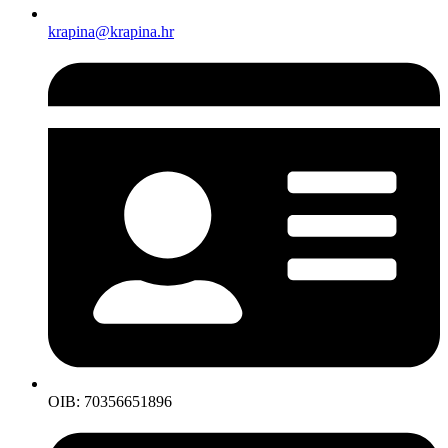
krapina@krapina.hr
OIB: 70356651896