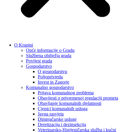
O Krapini
Opće informacije o Gradu
Službena obilježja grada
Povijest grada
Gospodarstvo
O gospodarstvu
Poljoprivreda
Invest in Zagorje
Komunalno gospodarstvo
Prijava komunalnog problema
Obavijesti o privremenoj regulaciji prometa
Obavljanje komunalnih djelatnosti
Cjenici komunalnih usluga
Javna rasvjeta
Dimnjačarske usluge
Deretizacija i dezinsekcija
Veterinarsko-Higijeničarska služba i kućni