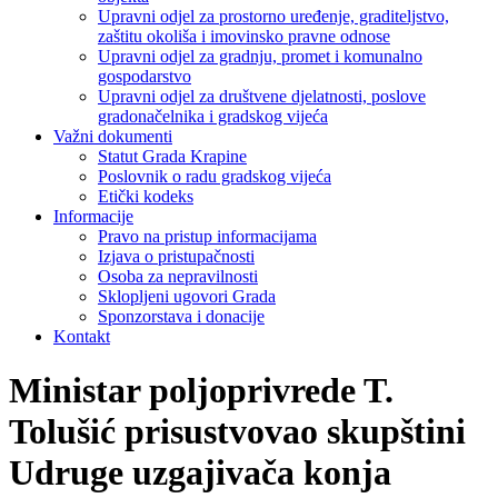
Upravni odjel za prostorno uređenje, graditeljstvo,
zaštitu okoliša i imovinsko pravne odnose
Upravni odjel za gradnju, promet i komunalno
gospodarstvo
Upravni odjel za društvene djelatnosti, poslove
gradonačelnika i gradskog vijeća
Važni dokumenti
Statut Grada Krapine
Poslovnik o radu gradskog vijeća
Etički kodeks
Informacije
Pravo na pristup informacijama
Izjava o pristupačnosti
Osoba za nepravilnosti
Sklopljeni ugovori Grada
Sponzorstava i donacije
Kontakt
Ministar poljoprivrede T.
Tolušić prisustvovao skupštini
Udruge uzgajivača konja