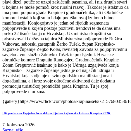
plavi dizel, potiče se uzgoj zaštićenih pasmina, ali i niz drugih stvari
u kojima se može pomoći kroz ruralni razvoj. Također je istaknuo da
ima punu potporu grada Krapine i gradonačelnika, ali i Obrtničke
komore i ostalih koji su tu i daju podršku ovoj iznimno bitnoj
manifestaciji. Konjogojstvo je jedan od rijetkih segmenata
poljoprivrede u kojem postoje pozitivni trendovi te da danas ima
preko 22 tisuće konja u Hrvatskoj. Uz ministra skupštini su
prisustvovali i državna tajnica Ministrarstva poljoprivrede Ružica
Vukovac, saborski zastupnik Žarko Tušek, župan Krapinsko-
zagorske županije Željko Kolar, ravnatelj Zavoda za poljoprivrednu
savjetodavnu službu Zdravko Tušek te predsjednik Hrvatske
obrtničke komore Dragutin Ranogajec. Gradonačelnik Krapine
Zoran Gregurović istaknuo je kako je Udruga uzgajivača konja
Krapinsko – zagorske županije jedna je od najjačih udruga u
Hrvatskoj koja sudjeluje u svim gradskim manifestacijama i
događanjima, a i kroz svoje određene aktivnosti daje dodatnu
promociju turističkoj promidžbi grada Krapine. Tu je spoj
poljoprivrede i turizma.
{gallery}https://www.flickr.com/photos/krapina/sets/7215768035361
Hit predstava Uspješna.hr u sklopu Tjedna kajkavske kulture Krapina 2026.
7. kolovoza 2026.
Saznaj više