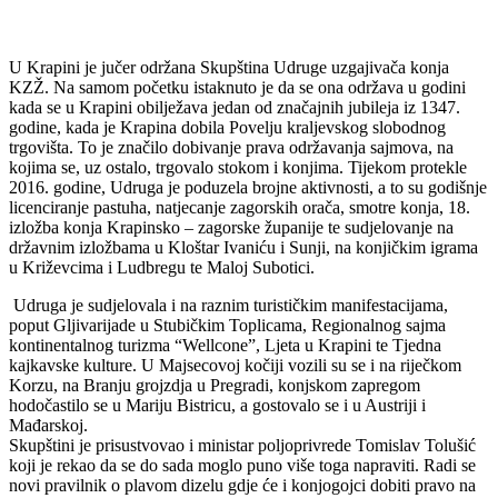
U Krapini je jučer održana Skupština Udruge uzgajivača konja
KZŽ. Na samom početku istaknuto je da se ona održava u godini
kada se u Krapini obilježava jedan od značajnih jubileja iz 1347.
godine, kada je Krapina dobila Povelju kraljevskog slobodnog
trgovišta. To je značilo dobivanje prava održavanja sajmova, na
kojima se, uz ostalo, trgovalo stokom i konjima. Tijekom protekle
2016. godine, Udruga je poduzela brojne aktivnosti, a to su godišnje
licenciranje pastuha, natjecanje zagorskih orača, smotre konja, 18.
izložba konja Krapinsko – zagorske županije te sudjelovanje na
državnim izložbama u Kloštar Ivaniću i Sunji, na konjičkim igrama
u Križevcima i Ludbregu te Maloj Subotici.
Udruga je sudjelovala i na raznim turističkim manifestacijama,
poput Gljivarijade u Stubičkim Toplicama, Regionalnog sajma
kontinentalnog turizma “Wellcone”, Ljeta u Krapini te Tjedna
kajkavske kulture. U Majsecovoj kočiji vozili su se i na riječkom
Korzu, na Branju grojzdja u Pregradi, konjskom zapregom
hodočastilo se u Mariju Bistricu, a gostovalo se i u Austriji i
Mađarskoj.
Skupštini je prisustvovao i ministar poljoprivrede Tomislav Tolušić
koji je rekao da se do sada moglo puno više toga napraviti. Radi se
novi pravilnik o plavom dizelu gdje će i konjogojci dobiti pravo na