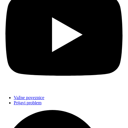
Važne poveznice
Prijavi problem