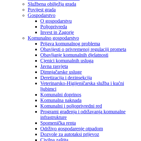
Službena obilježja grada
Povijest grada
Gospodarstvo
O gospodarstvu
Poljoprivreda
Invest in Zagorje
Komunalno gospodarstvo
Prijava komunalnog problema
Obavijesti o privremenoj regulaciji prometa
Obavljanje komunalnih djelatnosti
Cjenici komunalnih usluga
Javna rasvjeta
Dimnjačarske usluge
Deretizacija i dezinsekcija
Veterinarsko-Higijeničarska služba i kućni
ljubimci
Komunalni doprinos
Komunalna naknada
Komunalni i poljoprivredni red
Programi građenja i održavanja komunalne
infrastrukture
Spomenička renta
Održivo gospodarenje otpadom
Dozvole za autotaksi prijevoz
Civilna zaštita