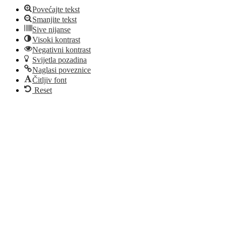
Povećajte tekst
Smanjite tekst
Sive nijanse
Visoki kontrast
Negativni kontrast
Svijetla pozadina
Naglasi poveznice
Čitljiv font
Reset