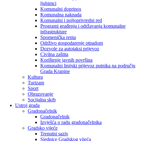
ljubimci
Komunalni doprinos
Komunalna naknada
Komunalni i poljoprivredni red
Programi građenja i održavanja komunalne
infrastrukture
Spomenička renta
Održivo gospodarenje otpadom
Dozvole za autotaksi prijevoz
Civilna zaštita
Korištenje javnih površina
Komunalni linijski prijevoz putnika na području
Grada Krapine
Kultura
Turizam
Sport
Obrazovanje
Socijalna skrb
Ustroj grada
Gradonačelnik
Gradonačelnik
Izvješća o radu gradonačelnika
Gradsko vijeće
Trenutni saziv
Sjednice Gradskog vijeća