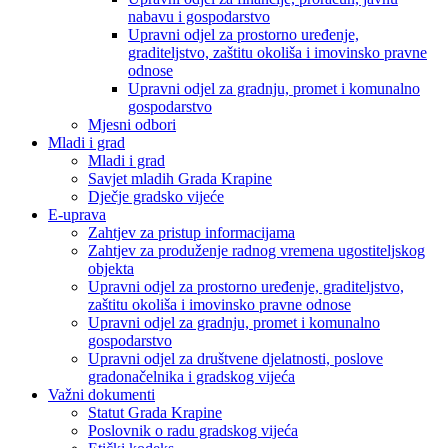
nabavu i gospodarstvo
Upravni odjel za prostorno uređenje,
graditeljstvo, zaštitu okoliša i imovinsko pravne
odnose
Upravni odjel za gradnju, promet i komunalno
gospodarstvo
Mjesni odbori
Mladi i grad
Mladi i grad
Savjet mladih Grada Krapine
Dječje gradsko vijeće
E-uprava
Zahtjev za pristup informacijama
Zahtjev za produženje radnog vremena ugostiteljskog
objekta
Upravni odjel za prostorno uređenje, graditeljstvo,
zaštitu okoliša i imovinsko pravne odnose
Upravni odjel za gradnju, promet i komunalno
gospodarstvo
Upravni odjel za društvene djelatnosti, poslove
gradonačelnika i gradskog vijeća
Važni dokumenti
Statut Grada Krapine
Poslovnik o radu gradskog vijeća