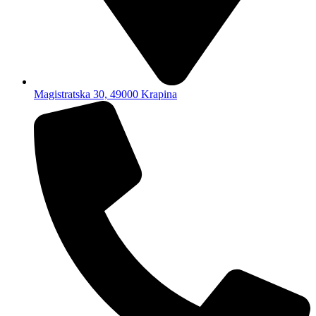
Magistratska 30, 49000 Krapina