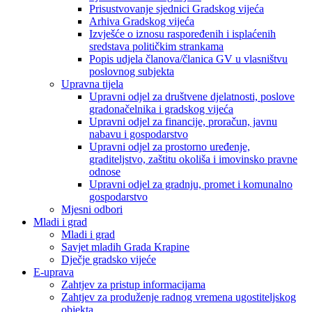
Prisustvovanje sjednici Gradskog vijeća
Arhiva Gradskog vijeća
Izvješće o iznosu raspoređenih i isplaćenih
sredstava političkim strankama
Popis udjela članova/članica GV u vlasništvu
poslovnog subjekta
Upravna tijela
Upravni odjel za društvene djelatnosti, poslove
gradonačelnika i gradskog vijeća
Upravni odjel za financije, proračun, javnu
nabavu i gospodarstvo
Upravni odjel za prostorno uređenje,
graditeljstvo, zaštitu okoliša i imovinsko pravne
odnose
Upravni odjel za gradnju, promet i komunalno
gospodarstvo
Mjesni odbori
Mladi i grad
Mladi i grad
Savjet mladih Grada Krapine
Dječje gradsko vijeće
E-uprava
Zahtjev za pristup informacijama
Zahtjev za produženje radnog vremena ugostiteljskog
objekta