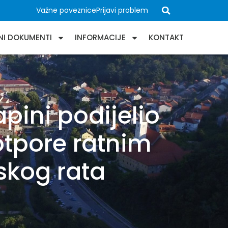
Važne poveznice
Prijavi problem
NI DOKUMENTI
INFORMACIJE
KONTAKT
apini podijelio
otpore ratnim
skog rata