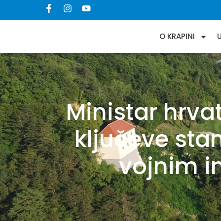
O KRAPINI
Ministar hrvat
ključeve sta
vojnim i