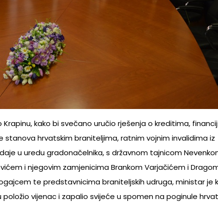
 Krapinu, kako bi svečano uručio rješenja o kreditima, financi
stanova hrvatskim braniteljima, ratnim vojnim invalidima iz
daje u uredu gradonačelnika, s državnom tajnicom Nevenko
ćem i njegovim zamjenicima Brankom Varjačićem i Drago
jcem te predstavnicima braniteljskih udruga, ministar je 
 položio vijenac i zapalio svijeće u spomen na poginule hrva