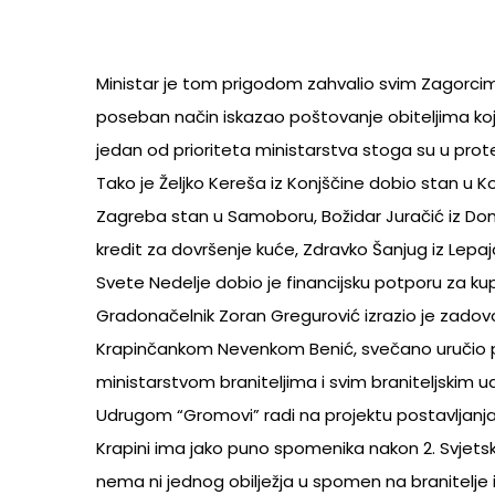
Ministar je tom prigodom zahvalio svim Zagorcima
poseban način iskazao poštovanje obiteljima koje 
jedan od prioriteta ministarstva stoga su u prote
Tako je Željko Kereša iz Konjščine dobio stan u K
Zagreba stan u Samoboru, Božidar Juračić iz Doma
kredit za dovršenje kuće, Zdravko Šanjug iz Lepa
Svete Nedelje dobio je financijsku potporu za kupn
Gradonačelnik Zoran Gregurović izrazio je zadov
Krapinčankom Nevenkom Benić, svečano uručio pot
ministarstvom braniteljima i svim braniteljskim
Udrugom “Gromovi” radi na projektu postavljanja
Krapini ima jako puno spomenika nakon 2. Svjetsko
nema ni jednog obilježja u spomen na branitelje i