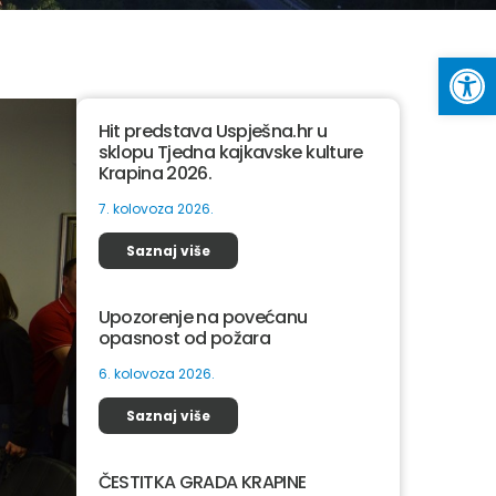
Op
Hit predstava Uspješna.hr u
sklopu Tjedna kajkavske kulture
Krapina 2026.
7. kolovoza 2026.
Saznaj više
Upozorenje na povećanu
opasnost od požara
6. kolovoza 2026.
Saznaj više
ČESTITKA GRADA KRAPINE