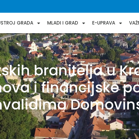
USTROJ GRADA
MLADI I GRAD
E-UPRAVA
VAŽ
skih branitelja u Kr
nova i financijske p
nvalidima Domovin