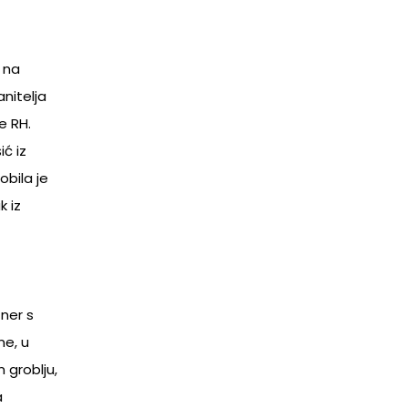
 na
nitelja
e RH.
ić iz
obila je
k iz
ner s
me, u
 groblju,
a