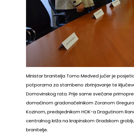
Ministar branitelja Tomo Medved jučer je posjetio
potporama za stambeno zbrinjavanje te ključeve 
Domovinskog rata. Prije same svečane primopre
domaćinom gradonačelnikom Zoranom Gregurovi
Kozinom, predsjednikom HOK-a Dragutinom Ranoga
centralnog križa na krapinskom Gradskom groblju
branitelje.