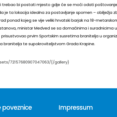
ti i trebao bi postati mjesto gdje će se moći odati poštovanj
a je ta lokacija idealna za postavljanje spomen – obilježja 
i grad ponad kojeg se vije veliki hrvatski barjak na 18-metarsko
stanova, ministar Medved se sa domaćinima i suradnicima u
 prisustvovao prvim Sportskim susretima branitelja u organiza
a branitelja te supokroviteljstvom Grada Krapine.
/sets/72157680907047063/{/gallery}
 poveznice
Impressum