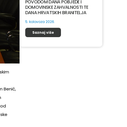
POVODOM DANA POBJEDE I
DOMOVINSKE ZAHVALNOSTI TE
DANA HRVATSKIH BRANITELJA
5. kolovoza 2026.
Saznaj više
jskim
m Benić,
m
kod
tske