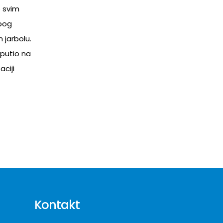
e svim
zbog
m jarbolu.
putio na
ciji
Kontakt