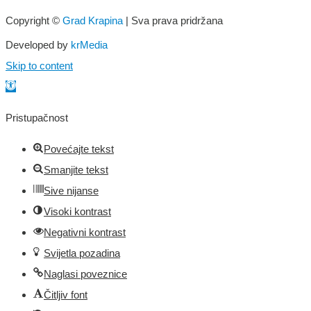
Copyright ©
Grad Krapina
| Sva prava pridržana
Developed by
krMedia
Skip to content
Open toolbar
Pristupačnost
Povećajte tekst
Smanjite tekst
Sive nijanse
Visoki kontrast
Negativni kontrast
Svijetla pozadina
Naglasi poveznice
Čitljiv font