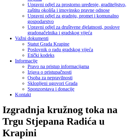
Upravni odjel za prostorno uređenje, graditeljstvo,
zaštitu okoliša i imovinsko pravne odnose
Upravni odjel za gradnju, promet i komunalno
gospodarstvo
Upravni odjel za društvene djelatnosti, poslove
gradonačelnika i gradskog vijeća
Važni dokumenti
Statut Grada Krapine
Poslovnik o radu gradskog vijeća
Etički kodeks
Informacije
Pravo na pristup informacijama
Izjava o pristupačnosti
Osoba za nepravilnosti
Sklopljeni ugovori Grada
Sponzorstava i donacije
Kontakt
Izgradnja kružnog toka na
Trgu Stjepana Radića u
Krapini