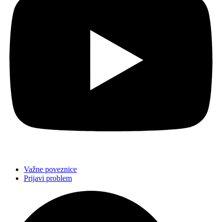
Važne poveznice
Prijavi problem