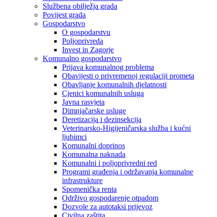
Službena obilježja grada
Povijest grada
Gospodarstvo
O gospodarstvu
Poljoprivreda
Invest in Zagorje
Komunalno gospodarstvo
Prijava komunalnog problema
Obavijesti o privremenoj regulaciji prometa
Obavljanje komunalnih djelatnosti
Cjenici komunalnih usluga
Javna rasvjeta
Dimnjačarske usluge
Deretizacija i dezinsekcija
Veterinarsko-Higijeničarska služba i kućni
ljubimci
Komunalni doprinos
Komunalna naknada
Komunalni i poljoprivredni red
Programi građenja i održavanja komunalne
infrastrukture
Spomenička renta
Održivo gospodarenje otpadom
Dozvole za autotaksi prijevoz
Civilna zaštita