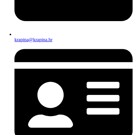
krapina@krapina.hr