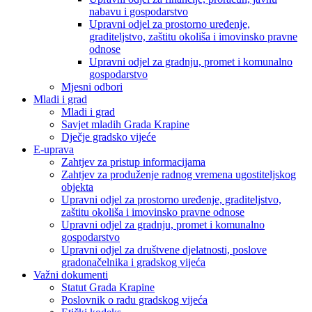
nabavu i gospodarstvo
Upravni odjel za prostorno uređenje,
graditeljstvo, zaštitu okoliša i imovinsko pravne
odnose
Upravni odjel za gradnju, promet i komunalno
gospodarstvo
Mjesni odbori
Mladi i grad
Mladi i grad
Savjet mladih Grada Krapine
Dječje gradsko vijeće
E-uprava
Zahtjev za pristup informacijama
Zahtjev za produženje radnog vremena ugostiteljskog
objekta
Upravni odjel za prostorno uređenje, graditeljstvo,
zaštitu okoliša i imovinsko pravne odnose
Upravni odjel za gradnju, promet i komunalno
gospodarstvo
Upravni odjel za društvene djelatnosti, poslove
gradonačelnika i gradskog vijeća
Važni dokumenti
Statut Grada Krapine
Poslovnik o radu gradskog vijeća