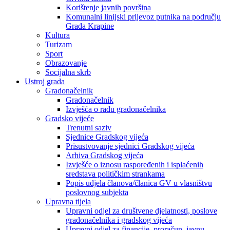
Korištenje javnih površina
Komunalni linijski prijevoz putnika na području
Grada Krapine
Kultura
Turizam
Sport
Obrazovanje
Socijalna skrb
Ustroj grada
Gradonačelnik
Gradonačelnik
Izvješća o radu gradonačelnika
Gradsko vijeće
Trenutni saziv
Sjednice Gradskog vijeća
Prisustvovanje sjednici Gradskog vijeća
Arhiva Gradskog vijeća
Izvješće o iznosu raspoređenih i isplaćenih
sredstava političkim strankama
Popis udjela članova/članica GV u vlasništvu
poslovnog subjekta
Upravna tijela
Upravni odjel za društvene djelatnosti, poslove
gradonačelnika i gradskog vijeća
Upravni odjel za financije, proračun, javnu