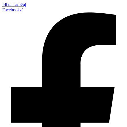
Idi na sadržaj
Facebook-f