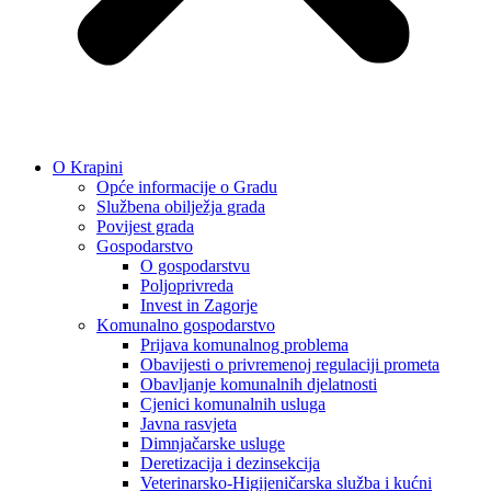
O Krapini
Opće informacije o Gradu
Službena obilježja grada
Povijest grada
Gospodarstvo
O gospodarstvu
Poljoprivreda
Invest in Zagorje
Komunalno gospodarstvo
Prijava komunalnog problema
Obavijesti o privremenoj regulaciji prometa
Obavljanje komunalnih djelatnosti
Cjenici komunalnih usluga
Javna rasvjeta
Dimnjačarske usluge
Deretizacija i dezinsekcija
Veterinarsko-Higijeničarska služba i kućni