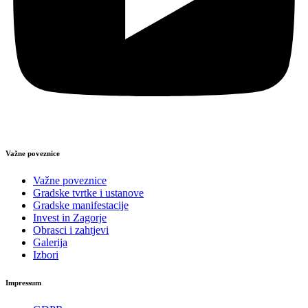
Važne poveznice
Važne poveznice
Gradske tvrtke i ustanove
Gradske manifestacije
Invest in Zagorje
Obrasci i zahtjevi
Galerija
Izbori
Impressum