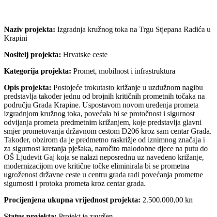
Naziv projekta:
Izgradnja kružnog toka na Trgu Stjepana Radića u
Krapini
Nositelj projekta:
Hrvatske ceste
Kategorija projekta:
Promet, mobilnost i infrastruktura
Opis projekta:
Postojeće trokutasto križanje u uzdužnom nagibu
predstavlja također jednu od brojnih kritičnih prometnih točaka na
području Grada Krapine. Uspostavom novom uređenja prometa
izgradnjom kružnog toka, povećala bi se protočnost i sigurnost
odvijanja prometa predmetnim križanjem, koje predstavlja glavni
smjer prometovanja državnom cestom D206 kroz sam centar Grada.
Također, obzirom da je predmetno raskrižje od iznimnog značaja i
za sigurnost kretanja pješaka, naročito malodobne djece na putu do
OŠ Ljudevit Gaj koja se nalazi neposrednu uz navedeno križanje,
modernizacijom ove kritične točke eliminirala bi se prometna
ugroženost državne ceste u centru grada radi povećanja prometne
sigurnosti i protoka prometa kroz centar grada.
Procijenjena ukupna vrijednost projekta:
2.500.000,00 kn
Status projekta:
Projekt je završen.