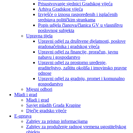
Prisustvovanje sjednici Gradskog vijeća
Arhiva Gradskog vijeća
Izvješće o iznosu raspoređenih i isplaćenih
sredstava političkim strankama
Popis udjela članova/članica GV u vlasništvu
poslovnog subjekta
Upravna tijela
Upravni odjel za društvene djelatnosti, poslove
gradonačelnika i gradskog vijeća
Upravni odjel za financije, proračun, javnu
nabavu i gospodarstvo
Upravni odjel za prostorno uređenje,
graditeljstvo, zaštitu okoliša i imovinsko pravne
odnose
Upravni odjel za gradnju, promet i komunalno
gospodarstvo
Mjesni odbori
Mladi i grad
Mladi i grad
Savjet mladih Grada Krapine
Dječje gradsko vijeće
E-uprava
Zahtjev za pristup informacijama
Zahtjev za produženje radnog vremena ugostiteljskog
objekta