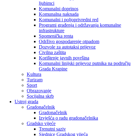
ljubimci
Komunalni doprinos
Komunalna naknada
Komunalni i poljoprivredni red
Programi građenja i održavanja komunalne
infrastrukture
Spomenička renta
Održivo gospodarenje otpadom
Dozvole za autotaksi prijevoz
Civilna zaštita
Korištenje javnih površina
Komunalni linijski prijevoz putnika na području
Grada Krapine
Kultura
Turizam
Sport
Obrazovanje
Socijalna skrb
Ustroj grada
Gradonačelnik
Gradonačelnik
Izvješća o radu gradonačelnika
Gradsko vijeće
Trenutni saziv
Sjednice Gradskog vijeća