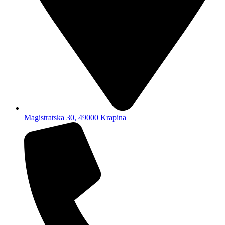
Magistratska 30, 49000 Krapina