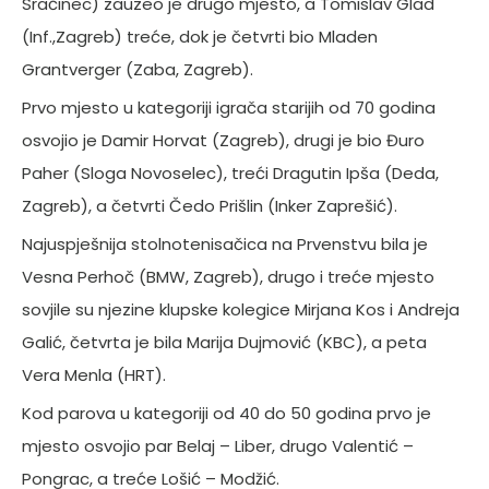
Sračinec) zauzeo je drugo mjesto, a Tomislav Glad
(Inf.,Zagreb) treće, dok je četvrti bio Mladen
Grantverger (Zaba, Zagreb).
Prvo mjesto u kategoriji igrača starijih od 70 godina
osvojio je Damir Horvat (Zagreb), drugi je bio Đuro
Paher (Sloga Novoselec), treći Dragutin Ipša (Deda,
Zagreb), a četvrti Čedo Prišlin (Inker Zaprešić).
Najuspješnija stolnotenisačica na Prvenstvu bila je
Vesna Perhoč (BMW, Zagreb), drugo i treće mjesto
sovjile su njezine klupske kolegice Mirjana Kos i Andreja
Galić, četvrta je bila Marija Dujmović (KBC), a peta
Vera Menla (HRT).
Kod parova u kategoriji od 40 do 50 godina prvo je
mjesto osvojio par Belaj – Liber, drugo Valentić –
Pongrac, a treće Lošić – Modžić.