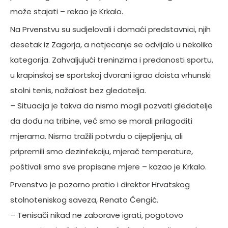
može stajati – rekao je Krkalo.
Na Prvenstvu su sudjelovali i domaći predstavnici, njih
desetak iz Zagorja, a natjecanje se odvijalo u nekoliko
kategorija. Zahvaljujući treninzima i predanosti sportu,
u krapinskoj se sportskoj dvorani igrao doista vrhunski
stolni tenis, nažalost bez gledatelja.
– Situacija je takva da nismo mogli pozvati gledatelje
da dođu na tribine, već smo se morali prilagoditi
mjerama. Nismo tražili potvrdu o cijepljenju, ali
pripremili smo dezinfekciju, mjerač temperature,
poštivali smo sve propisane mjere – kazao je Krkalo.
Prvenstvo je pozorno pratio i direktor Hrvatskog
stolnoteniskog saveza, Renato Čengić.
– Tenisači nikad ne zaborave igrati, pogotovo