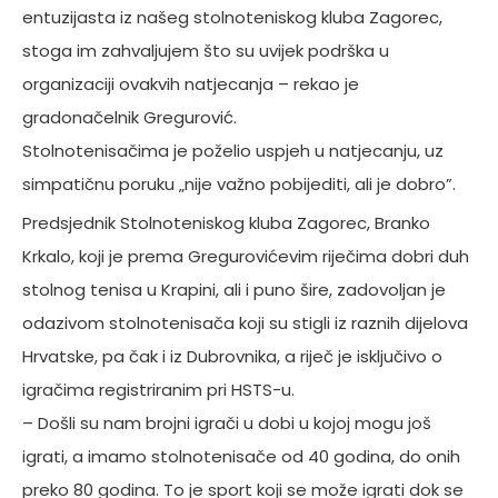
entuzijasta iz našeg stolnoteniskog kluba Zagorec,
stoga im zahvaljujem što su uvijek podrška u
organizaciji ovakvih natjecanja – rekao je
gradonačelnik Gregurović.
Stolnotenisačima je poželio uspjeh u natjecanju, uz
simpatičnu poruku „nije važno pobijediti, ali je dobro”.
Predsjednik Stolnoteniskog kluba Zagorec, Branko
Krkalo, koji je prema Gregurovićevim riječima dobri duh
stolnog tenisa u Krapini, ali i puno šire, zadovoljan je
odazivom stolnotenisača koji su stigli iz raznih dijelova
Hrvatske, pa čak i iz Dubrovnika, a riječ je isključivo o
igračima registriranim pri HSTS-u.
– Došli su nam brojni igrači u dobi u kojoj mogu još
igrati, a imamo stolnotenisače od 40 godina, do onih
preko 80 godina. To je sport koji se može igrati dok se