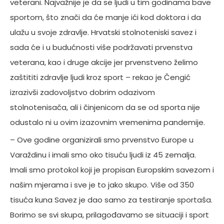
veterani. Najvažnije je da se ljudi u tim godinama bave
sportom, što znači da će manje ići kod doktora i da
ulažu u svoje zdravlje. Hrvatski stolnoteniski savez i
sada će i u budućnosti više podržavati prvenstva
veterana, kao i druge akcije jer prvenstveno želimo
zaštititi zdravlje ljudi kroz sport – rekao je Čengić
izrazivši zadovoljstvo dobrim odazivom
stolnotenisača, ali i činjenicom da se od sporta nije
odustalo ni u ovim izazovnim vremenima pandemije.
– Ove godine organizirali smo prvenstvo Europe u
Varaždinu i imali smo oko tisuću ljudi iz 45 zemalja.
Imali smo protokol koji je propisan Europskim savezom i
našim mjerama i sve je to jako skupo. Više od 350
tisuća kuna Savez je dao samo za testiranje sportaša.
Borimo se svi skupa, prilagođavamo se situaciji i sport