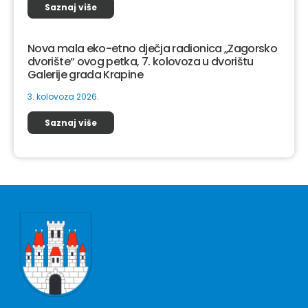
Saznaj više
Nova mala eko-etno dječja radionica „Zagorsko
dvorište“ ovog petka, 7. kolovoza u dvorištu
Galerije grada Krapine
3. kolovoza 2026.
Saznaj više