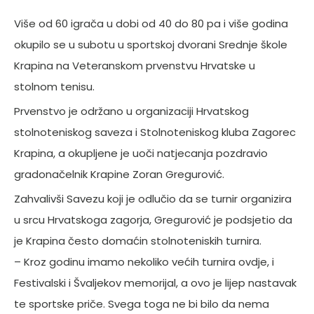
Više od 60 igrača u dobi od 40 do 80 pa i više godina
okupilo se u subotu u sportskoj dvorani Srednje škole
Krapina na Veteranskom prvenstvu Hrvatske u
stolnom tenisu.
Prvenstvo je održano u organizaciji Hrvatskog
stolnoteniskog saveza i Stolnoteniskog kluba Zagorec
Krapina, a okupljene je uoči natjecanja pozdravio
gradonačelnik Krapine Zoran Gregurović.
Zahvalivši Savezu koji je odlučio da se turnir organizira
u srcu Hrvatskoga zagorja, Gregurović je podsjetio da
je Krapina često domaćin stolnoteniskih turnira.
– Kroz godinu imamo nekoliko većih turnira ovdje, i
Festivalski i Švaljekov memorijal, a ovo je lijep nastavak
te sportske priče. Svega toga ne bi bilo da nema