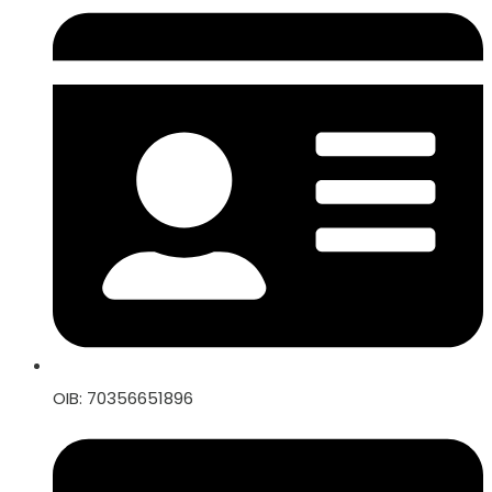
OIB: 70356651896