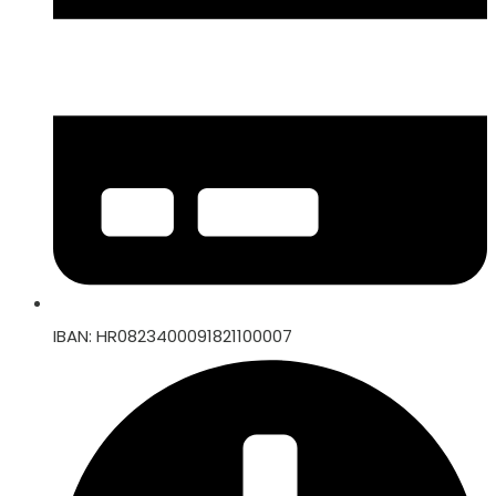
IBAN: HR0823400091821100007