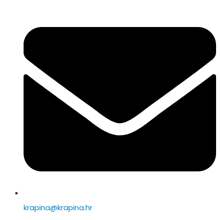
krapina@krapina.hr