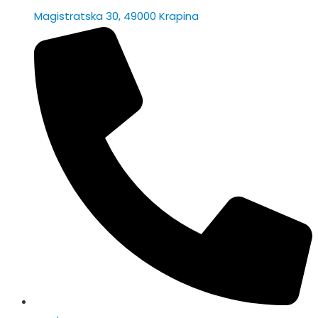
Magistratska 30, 49000 Krapina