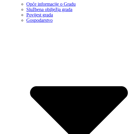
Opće informacije o Gradu
Službena obilježja grada
Povijest grada
Gospodarstvo