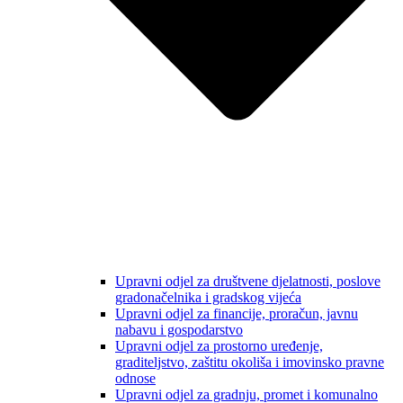
Upravni odjel za društvene djelatnosti, poslove
gradonačelnika i gradskog vijeća
Upravni odjel za financije, proračun, javnu
nabavu i gospodarstvo
Upravni odjel za prostorno uređenje,
graditeljstvo, zaštitu okoliša i imovinsko pravne
odnose
Upravni odjel za gradnju, promet i komunalno