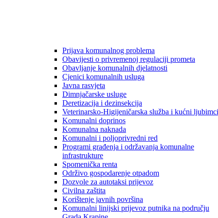
Prijava komunalnog problema
Obavijesti o privremenoj regulaciji prometa
Obavljanje komunalnih djelatnosti
Cjenici komunalnih usluga
Javna rasvjeta
Dimnjačarske usluge
Deretizacija i dezinsekcija
Veterinarsko-Higijeničarska služba i kućni ljubimc
Komunalni doprinos
Komunalna naknada
Komunalni i poljoprivredni red
Programi građenja i održavanja komunalne
infrastrukture
Spomenička renta
Održivo gospodarenje otpadom
Dozvole za autotaksi prijevoz
Civilna zaštita
Korištenje javnih površina
Komunalni linijski prijevoz putnika na području
Grada Krapine