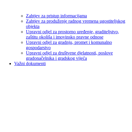
Zahtjev za pristup informacijama
Zahtjev za produženje radnog vremena ugostiteljskog
objekta
Upravni odjel za prostorno uređenje, graditeljstvo,
zaštitu okoliša i imovinsko pravne odnose
Upravni odjel za gradnju, promet i komunalno
gospodarstvo
Upravni odjel za društvene djelatnosti, poslove
gradonačelnika i gradskog vijeća
Važni dokumenti