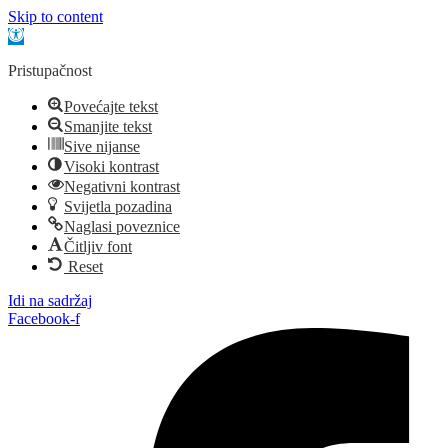
Skip to content
Open toolbar
Pristupačnost
Povećajte tekst
Smanjite tekst
Sive nijanse
Visoki kontrast
Negativni kontrast
Svijetla pozadina
Naglasi poveznice
Čitljiv font
Reset
Idi na sadržaj
Facebook-f