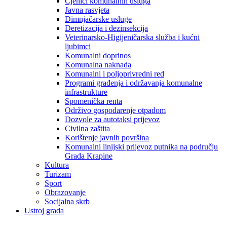
Cjenici komunalnih usluga
Javna rasvjeta
Dimnjačarske usluge
Deretizacija i dezinsekcija
Veterinarsko-Higijeničarska služba i kućni
ljubimci
Komunalni doprinos
Komunalna naknada
Komunalni i poljoprivredni red
Programi građenja i održavanja komunalne
infrastrukture
Spomenička renta
Održivo gospodarenje otpadom
Dozvole za autotaksi prijevoz
Civilna zaštita
Korištenje javnih površina
Komunalni linijski prijevoz putnika na području
Grada Krapine
Kultura
Turizam
Sport
Obrazovanje
Socijalna skrb
Ustroj grada