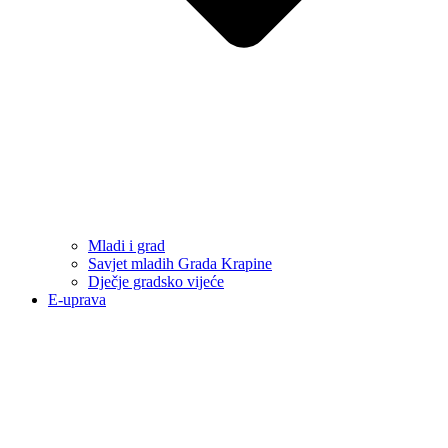
Mladi i grad
Savjet mladih Grada Krapine
Dječje gradsko vijeće
E-uprava