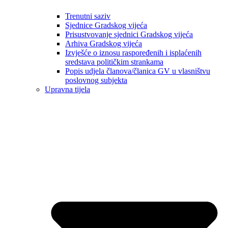
Trenutni saziv
Sjednice Gradskog vijeća
Prisustvovanje sjednici Gradskog vijeća
Arhiva Gradskog vijeća
Izvješće o iznosu raspoređenih i isplaćenih
sredstava političkim strankama
Popis udjela članova/članica GV u vlasništvu
poslovnog subjekta
Upravna tijela