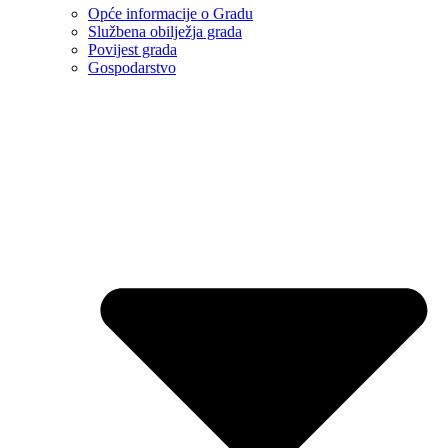
Opće informacije o Gradu
Službena obilježja grada
Povijest grada
Gospodarstvo