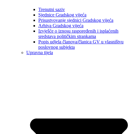
Trenutni saziv
Sjednice Gradskog vijeća
Prisustvovanje sjednici Gradskog vijeća
Arhiva Gradskog vijeća
Izvješće o iznosu raspoređenih i isplaćenih
sredstava političkim strankama
Popis udjela članova/članica GV u vlasništvu
poslovnog subjekta
Upravna tijela