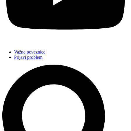
Važne poveznice
Prijavi problem