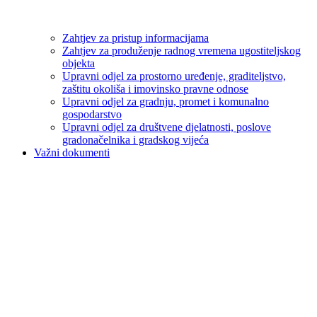
Zahtjev za pristup informacijama
Zahtjev za produženje radnog vremena ugostiteljskog
objekta
Upravni odjel za prostorno uređenje, graditeljstvo,
zaštitu okoliša i imovinsko pravne odnose
Upravni odjel za gradnju, promet i komunalno
gospodarstvo
Upravni odjel za društvene djelatnosti, poslove
gradonačelnika i gradskog vijeća
Važni dokumenti