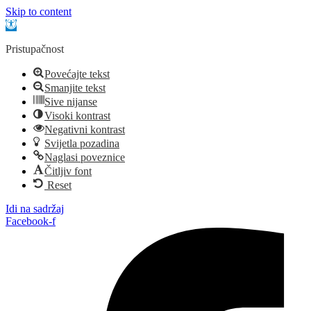
Skip to content
Open toolbar
Pristupačnost
Povećajte tekst
Smanjite tekst
Sive nijanse
Visoki kontrast
Negativni kontrast
Svijetla pozadina
Naglasi poveznice
Čitljiv font
Reset
Idi na sadržaj
Facebook-f