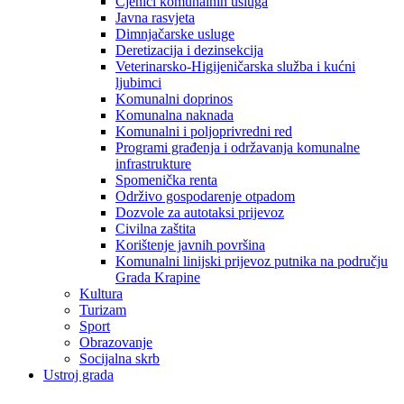
Cjenici komunalnih usluga
Javna rasvjeta
Dimnjačarske usluge
Deretizacija i dezinsekcija
Veterinarsko-Higijeničarska služba i kućni
ljubimci
Komunalni doprinos
Komunalna naknada
Komunalni i poljoprivredni red
Programi građenja i održavanja komunalne
infrastrukture
Spomenička renta
Održivo gospodarenje otpadom
Dozvole za autotaksi prijevoz
Civilna zaštita
Korištenje javnih površina
Komunalni linijski prijevoz putnika na području
Grada Krapine
Kultura
Turizam
Sport
Obrazovanje
Socijalna skrb
Ustroj grada