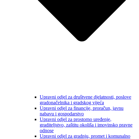
Upravni odjel za društvene djelatnosti, poslove
gradonačelnika i gradskog vijeća
Upravni odjel za financije, proračun, javnu
nabavu i gospodarstvo
Upravni odjel za prostorno uređenje,
graditeljstvo, zaštitu okoliša i imovinsko pravne
odnose
Upravni odjel za gradnju, promet i komunalno