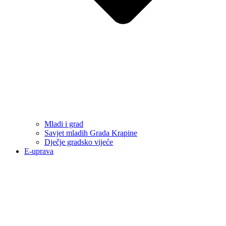
Mladi i grad
Savjet mladih Grada Krapine
Dječje gradsko vijeće
E-uprava