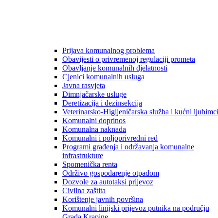
Prijava komunalnog problema
Obavijesti o privremenoj regulaciji prometa
Obavljanje komunalnih djelatnosti
Cjenici komunalnih usluga
Javna rasvjeta
Dimnjačarske usluge
Deretizacija i dezinsekcija
Veterinarsko-Higijeničarska služba i kućni ljubimc
Komunalni doprinos
Komunalna naknada
Komunalni i poljoprivredni red
Programi građenja i održavanja komunalne
infrastrukture
Spomenička renta
Održivo gospodarenje otpadom
Dozvole za autotaksi prijevoz
Civilna zaštita
Korištenje javnih površina
Komunalni linijski prijevoz putnika na području
Grada Krapine