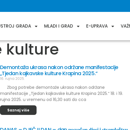
USTROJ GRADA
MLADI I GRAD
E-UPRAVA
VAŽ
 kulture
Demontaža ukrasa nakon održane manifestacije
„Tjedan kajkavske kulture Krapina 2025.“
16. rujna 2025.
Zbog potrebe demontaže ukrasa nakon održane
manifestacije „Tjedan kajkavske kulture Krapina 2025.“ 18. i 19.
rujna 2025. u vremenu od 16,30 sati do cca
Saznaj više
DANAS – DJEČJI DAN – dan 𝐩𝐨𝐬𝐯𝐞ć𝐞𝐧 𝐝𝐣𝐞𝐜𝐢 𝐢 𝐬𝐭𝐯𝐚𝐫𝐚𝐥𝐚š𝐭𝐯𝐮