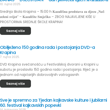
10. rujna 2025.
Srednja škola Krapina – 15:00 h 𝐊𝐚𝐳𝐚𝐥𝐢š𝐧𝐚 𝐩𝐫𝐞𝐝𝐬𝐭𝐚𝐯𝐚 𝐳𝐚 𝐝𝐣𝐞𝐜𝐮 „𝐍𝐚š
𝐳𝐞𝐥𝐞𝐧𝐢 𝐬𝐯𝐢𝐣𝐞𝐭“ – 𝐊𝐚𝐳𝐚𝐥𝐢š𝐭𝐞 𝐒𝐦𝐣𝐞š𝐤𝐨 – ZBOG NAJAVLJENE KIŠE U
PROSTORIMA SREDNJE ŠKOLE KRAPINA!
Saznaj više
Obilježeno 150 godina rada i postojanja DVD-a
Krapina
7. rujna 2025.
DVD Krapina svečanošću u Festivalskoj dvorani u Krapini u
subotu je proslavilo 150 godina rada i postojanja. Riječ je o
jednom od najstarijih dobrovoljnih vatrogasnih
Saznaj više
Sve je spremno za Tjedan kajkavske kulture i jubilarni
60. festival kajkavskih popevki
14. kolovoza 2025.