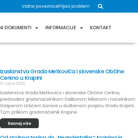
Važne poveznice
Prijavi problem
NI DOKUMENTI
INFORMACIJE
KONTAKT
Izaslanstva Grada Metkovića i slovenske Občine
Cerkno u Krapini
13. rujna 2025.
Izaslanstva Grada Metkovića i slovenske Občine Cerkno,
predvođeni gradonačelnikom Daliborom Milanom i načelnikom
Gašperom Uršičem borave u službenom posjetu Gradu Krapini.
Tom prilikom gradonačelnik Krapine
Saznaj više
Od stolnog tenisa do „Neandertalke“: Krapina je