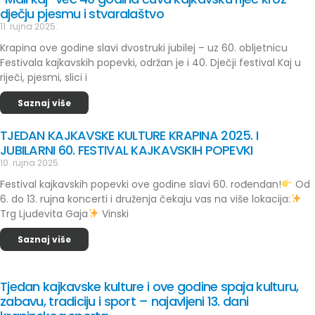
dječju pjesmu i stvaralaštvo
11. rujna 2025.
Krapina ove godine slavi dvostruki jubilej – uz 60. obljetnicu
Festivala kajkavskih popevki, održan je i 40. Dječji festival Kaj u
riječi, pjesmi, slici i
Saznaj više
TJEDAN KAJKAVSKE KULTURE KRAPINA 2025. I
JUBILARNI 60. FESTIVAL KAJKAVSKIH POPEVKI
10. rujna 2025.
Festival kajkavskih popevki ove godine slavi 60. rođendan!
Od
6. do 13. rujna koncerti i druženja čekaju vas na više lokacija:
Trg Ljudevita Gaja
Vinski
Saznaj više
Tjedan kajkavske kulture i ove godine spaja kulturu,
zabavu, tradiciju i sport – najavljeni 13. dani