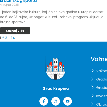
krapinskog sporta
4. rujna 2025.
Tjedan kajkavske kulture, koji će se ove godine u Krapini održati
od 6. do 13. rujna, uz bogat kulturni i zabavni program uključuje
brojne sportske
Saznaj više
1
2
3
…
14
Važne
Važne
Grads
Grads
Grad Krapina
Invest
Obrasc