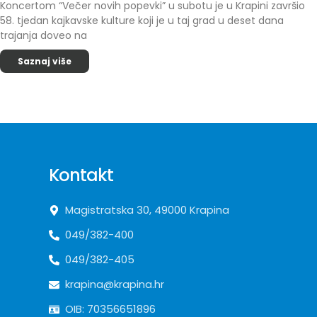
Koncertom “Večer novih popevki” u subotu je u Krapini završio
58. tjedan kajkavske kulture koji je u taj grad u deset dana
trajanja doveo na
Saznaj više
Kontakt
Magistratska 30, 49000 Krapina
049/382-400
049/382-405
krapina@krapina.hr
OIB: 70356651896