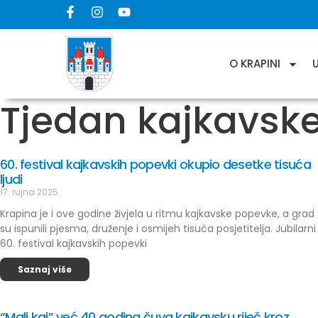
O KRAPINI
Tjedan kajkavske
60. festival kajkavskih popevki okupio desetke tisuća
ljudi
17. rujna 2025.
Krapina je i ove godine živjela u ritmu kajkavske popevke, a grad
su ispunili pjesma, druženje i osmijeh tisuća posjetitelja. Jubilarni
60. festival kajkavskih popevki
Saznaj više
“Mali kaj” već 40 godina čuva kajkavsku riječ kroz