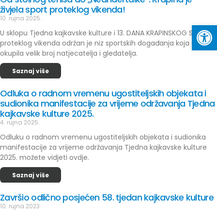
živjela sport proteklog vikenda!
10. rujna 2025.
Op
U sklopu Tjedna kajkavske kulture i 13. DANA KRAPINSKOG SPORTA
proteklog vikenda održan je niz sportskih događanja koja su
okupila velik broj natjecatelja i gledatelja.
Saznaj više
Odluka o radnom vremenu ugostiteljskih objekata i
sudionika manifestacije za vrijeme održavanja Tjedna
kajkavske kulture 2025.
4. rujna 2025.
Odluku o radnom vremenu ugostiteljskih objekata i sudionika
manifestacije za vrijeme održavanja Tjedna kajkavske kulture
2025. možete vidjeti ovdje.
Saznaj više
Završio odlično posjećen 58. tjedan kajkavske kulture
10. rujna 2023.