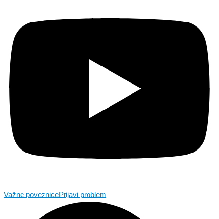
Važne poveznice
Prijavi problem