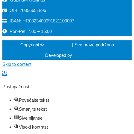
OIB: 70356651896
IBAN: HR0823400091821100007
Pon-Pet: 7:00 – 15:00
Copyright ©
Grad Krapina
| Sva prava pridržana
Developed by
krMedia
Skip to content
Open toolbar
Pristupačnost
Povećajte tekst
Smanjite tekst
Sive nijanse
Visoki kontrast