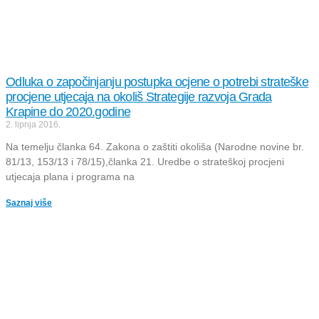
Odluka o započinjanju postupka ocjene o potrebi strateške
procjene utjecaja na okoliš Strategije razvoja Grada
Krapine do 2020.godine
2. lipnja 2016.
Na temelju članka 64. Zakona o zaštiti okoliša (Narodne novine br.
81/13, 153/13 i 78/15),članka 21. Uredbe o strateškoj procjeni
utjecaja plana i programa na
Saznaj više