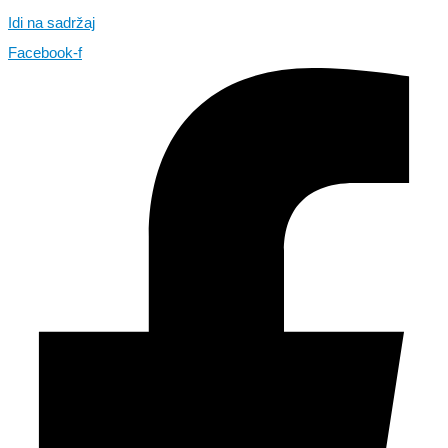
Idi na sadržaj
Facebook-f