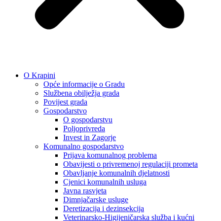
O Krapini
Opće informacije o Gradu
Službena obilježja grada
Povijest grada
Gospodarstvo
O gospodarstvu
Poljoprivreda
Invest in Zagorje
Komunalno gospodarstvo
Prijava komunalnog problema
Obavijesti o privremenoj regulaciji prometa
Obavljanje komunalnih djelatnosti
Cjenici komunalnih usluga
Javna rasvjeta
Dimnjačarske usluge
Deretizacija i dezinsekcija
Veterinarsko-Higijeničarska služba i kućni