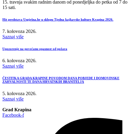
15. travnja svakim radnim danom od ponedjeljka do petka od 7 do
15 sati.
Hit predstava Uspješna.hr u sklopu Tjedna kajkavske kulture Krapina 2026.
7. kolovoza 2026.
Saznaj više
Upozorenje na povećanu opasnost od požara
6. kolovoza 2026.
Saznaj više
ČESTITKA GRADA KRAPINE POVODOM DANA POBJEDE I DOMOVINSKE
ZAHVALNOSTI TE DANA HRVATSKIH BRANITELJA
5. kolovoza 2026.
Saznaj više
Grad Krapina
Facebook-f