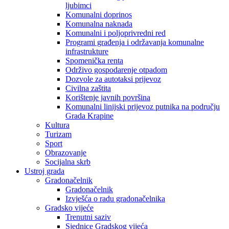
ljubimci
Komunalni doprinos
Komunalna naknada
Komunalni i poljoprivredni red
Programi građenja i održavanja komunalne
infrastrukture
Spomenička renta
Održivo gospodarenje otpadom
Dozvole za autotaksi prijevoz
Civilna zaštita
Korištenje javnih površina
Komunalni linijski prijevoz putnika na području
Grada Krapine
Kultura
Turizam
Sport
Obrazovanje
Socijalna skrb
Ustroj grada
Gradonačelnik
Gradonačelnik
Izvješća o radu gradonačelnika
Gradsko vijeće
Trenutni saziv
Sjednice Gradskog vijeća