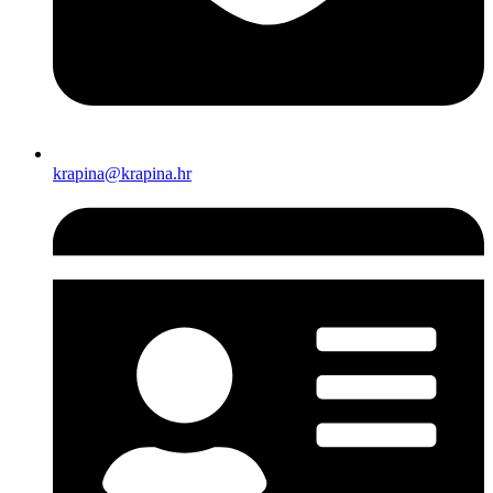
krapina@krapina.hr