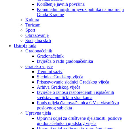
Korištenje javnih površina
Komunalni linijski prijevoz putnika na području
Grada Krapine
Kultura
Turizam
Sport
Obrazovanje
Socijalna skrb
Ustroj grada
Gradonačelnik
Gradonačelnik
Izvješća o radu gradonačelnika
Gradsko vijeće
Trenutni saziv
Sjednice Gradskog vijeća
Prisustvovanje sjednici Gradskog vijeća
Arhiva Gradskog vijeća
Izvješće o iznosu raspoređenih i isplaćenih
sredstava političkim strankama
Popis udjela članova/članica GV u vlasništvu
poslovnog subjekta
Upravna tijela
Upravni odjel za društvene djelatnosti, poslove
gradonačelnika i gradskog vijeća
Upravni odjel za financije, proračun, javnu