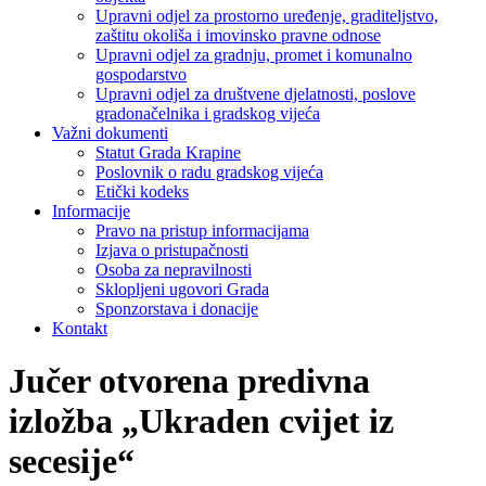
Upravni odjel za prostorno uređenje, graditeljstvo,
zaštitu okoliša i imovinsko pravne odnose
Upravni odjel za gradnju, promet i komunalno
gospodarstvo
Upravni odjel za društvene djelatnosti, poslove
gradonačelnika i gradskog vijeća
Važni dokumenti
Statut Grada Krapine
Poslovnik o radu gradskog vijeća
Etički kodeks
Informacije
Pravo na pristup informacijama
Izjava o pristupačnosti
Osoba za nepravilnosti
Sklopljeni ugovori Grada
Sponzorstava i donacije
Kontakt
Jučer otvorena predivna
izložba „Ukraden cvijet iz
secesije“