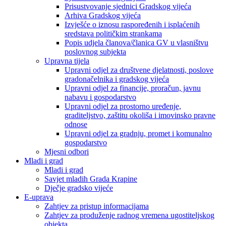
Prisustvovanje sjednici Gradskog vijeća
Arhiva Gradskog vijeća
Izvješće o iznosu raspoređenih i isplaćenih
sredstava političkim strankama
Popis udjela članova/članica GV u vlasništvu
poslovnog subjekta
Upravna tijela
Upravni odjel za društvene djelatnosti, poslove
gradonačelnika i gradskog vijeća
Upravni odjel za financije, proračun, javnu
nabavu i gospodarstvo
Upravni odjel za prostorno uređenje,
graditeljstvo, zaštitu okoliša i imovinsko pravne
odnose
Upravni odjel za gradnju, promet i komunalno
gospodarstvo
Mjesni odbori
Mladi i grad
Mladi i grad
Savjet mladih Grada Krapine
Dječje gradsko vijeće
E-uprava
Zahtjev za pristup informacijama
Zahtjev za produženje radnog vremena ugostiteljskog
objekta