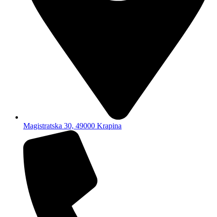
Magistratska 30, 49000 Krapina