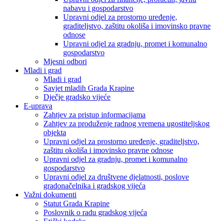
nabavu i gospodarstvo
Upravni odjel za prostorno uređenje,
graditeljstvo, zaštitu okoliša i imovinsko pravne
odnose
Upravni odjel za gradnju, promet i komunalno
gospodarstvo
Mjesni odbori
Mladi i grad
Mladi i grad
Savjet mladih Grada Krapine
Dječje gradsko vijeće
E-uprava
Zahtjev za pristup informacijama
Zahtjev za produženje radnog vremena ugostiteljskog
objekta
Upravni odjel za prostorno uređenje, graditeljstvo,
zaštitu okoliša i imovinsko pravne odnose
Upravni odjel za gradnju, promet i komunalno
gospodarstvo
Upravni odjel za društvene djelatnosti, poslove
gradonačelnika i gradskog vijeća
Važni dokumenti
Statut Grada Krapine
Poslovnik o radu gradskog vijeća