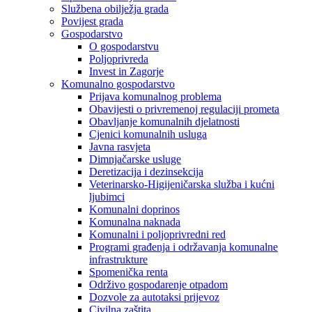
Službena obilježja grada
Povijest grada
Gospodarstvo
O gospodarstvu
Poljoprivreda
Invest in Zagorje
Komunalno gospodarstvo
Prijava komunalnog problema
Obavijesti o privremenoj regulaciji prometa
Obavljanje komunalnih djelatnosti
Cjenici komunalnih usluga
Javna rasvjeta
Dimnjačarske usluge
Deretizacija i dezinsekcija
Veterinarsko-Higijeničarska služba i kućni
ljubimci
Komunalni doprinos
Komunalna naknada
Komunalni i poljoprivredni red
Programi građenja i održavanja komunalne
infrastrukture
Spomenička renta
Održivo gospodarenje otpadom
Dozvole za autotaksi prijevoz
Civilna zaštita