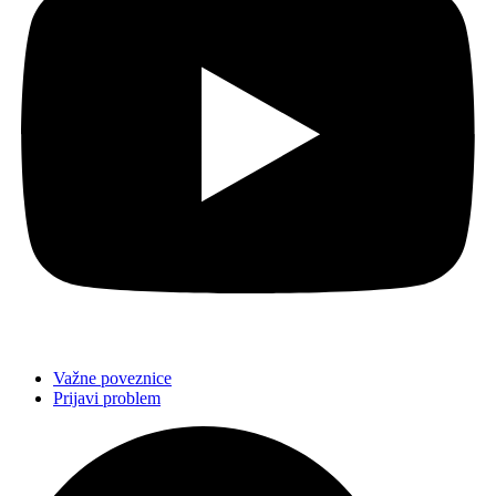
Važne poveznice
Prijavi problem