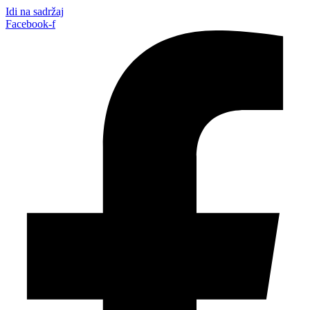
Idi na sadržaj
Facebook-f