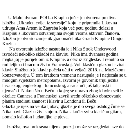
U Maloj dvorani POU-a Krapina jučer je otvorena predivna
izložba „Ukraden cvijet iz secesije“ koju je pripremila Likovna
udruga Ama Artem iz Zagreba koja već petu godinu dolazi u
Krapinu s likovnim ostvarenjima svojih veoma aktivnih članova.
Izložbu je otvorio zamjenik gradonačelnika Grada Krapine Drago
Kozina.
Na otvorenju izložbe nastupila je i Nika Strok Underwood
izvodeći nekoliko skladbi na klaviru. Nika ima dvanaest godina,
majka joj je porijeklom iz Krapine, a otac iz Engleske. Trenutno sa
roditeljima i braćom živi u Francuskoj. Voli klasičnu glazbu i svirati
klavir. Službeno je klavir počela učiti u veljači 2018. na Muzičkom
konzervatoriju. U tom kratkom vremenu nastupala je i natjecala se u
mnogim svjetskim metropolama. Izvorni je govornik triju jezika –
hrvatskog, engleskog i francuskog, a sada uči još talijanski i
njemački. Nakon što u Beču u kojeg se upravo zbog klavira seli iz
okolice Cannesa u Francuskoj završi srednjoškolsko obrazovanje
planira studirati znanost i klavir u Londonu ili Beču.
Glazba je njezina velika ljubav, glazba je dio svega ostalog čime se
Nika bavi. Glazba živi s njom. Nika također svira klasičnu gitaru,
pomalo ksilofon i udaraljke te pjeva.
Izložba, ova prekrasna nijema poezija može se razgledati sve do