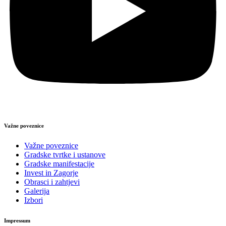
Važne poveznice
Važne poveznice
Gradske tvrtke i ustanove
Gradske manifestacije
Invest in Zagorje
Obrasci i zahtjevi
Galerija
Izbori
Impressum