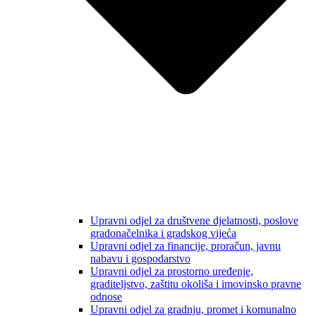
Upravni odjel za društvene djelatnosti, poslove
gradonačelnika i gradskog vijeća
Upravni odjel za financije, proračun, javnu
nabavu i gospodarstvo
Upravni odjel za prostorno uređenje,
graditeljstvo, zaštitu okoliša i imovinsko pravne
odnose
Upravni odjel za gradnju, promet i komunalno