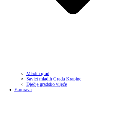
Mladi i grad
Savjet mladih Grada Krapine
Dječje gradsko vijeće
E-uprava