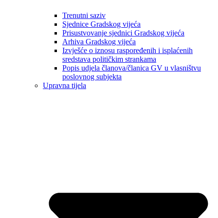
Trenutni saziv
Sjednice Gradskog vijeća
Prisustvovanje sjednici Gradskog vijeća
Arhiva Gradskog vijeća
Izvješće o iznosu raspoređenih i isplaćenih
sredstava političkim strankama
Popis udjela članova/članica GV u vlasništvu
poslovnog subjekta
Upravna tijela