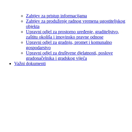
Zahtjev za pristup informacijama
Zahtjev za produženje radnog vremena ugostiteljskog
objekta
Upravni odjel za prostorno uređenje, graditeljstvo,
zaštitu okoliša i imovinsko pravne odnose
Upravni odjel za gradnju, promet i komunalno
gospodarstvo
Upravni odjel za društvene djelatnosti, poslove
gradonačelnika i gradskog vijeća
Važni dokumenti