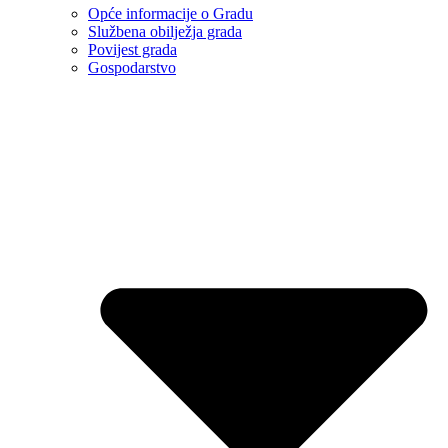
Opće informacije o Gradu
Službena obilježja grada
Povijest grada
Gospodarstvo