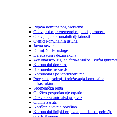
Prijava komunalnog problema
Obavijesti o privremenoj regulaciji prometa
Obavljanje komunalnih djelatnosti
Cjenici komunalnih usluga
Javna rasvjeta
Dimnjačarske usluge
Deretizacija i dezinsekcija
Veterinarsko-Higijeničarska služba i kućni ljubimc
Komunalni doprinos
Komunalna naknada
Komunalni i poljoprivredni red
Programi građenja i održavanja komunalne
infrastrukture
Spomenička renta
Održivo gospodarenje otpadom
Dozvole za autotaksi prijevoz
Civilna zaštita
Korištenje javnih površina
Komunalni linijski prijevoz putnika na području
Grada Krapine