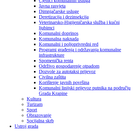
Cjenici komunalnih usluga
Javna rasvjeta
Dimnjačarske usluge
Deretizacija i dezinsekcija
Veterinarsko-Higijeničarska služba i kućni
ljubimci
Komunalni doprinos
Komunalna naknada
Komunalni i poljoprivredni red
Programi građenja i održavanja komunalne
infrastrukture
Spomenička renta
Održivo gospodarenje otpadom
Dozvole za autotaksi prijevoz
Civilna zaštita
Korištenje javnih površina
Komunalni linijski prijevoz putnika na području
Grada Krapine
Kultura
Turizam
Sport
Obrazovanje
Socijalna skrb
Ustroj grada