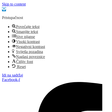
Skip to content
Open toolbar
Pristupačnost
Povećajte tekst
Smanjite tekst
Sive nijanse
Visoki kontrast
Negativni kontrast
Svijetla pozadina
Naglasi poveznice
Čitljiv font
Reset
Idi na sadržaj
Facebook-f