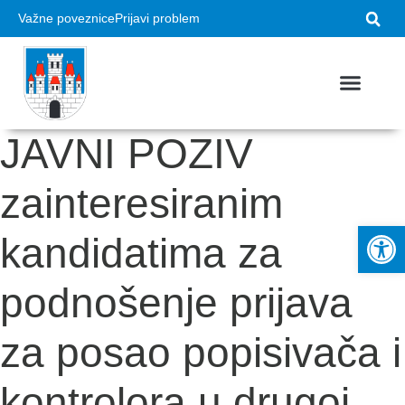
Važne poveznice
Prijavi problem
USTROJ GRADA
VAŽNI DOKUMEN
JAVNI POZIV
zainteresiranim
Op
kandidatima za
podnošenje prijava
za posao popisivača i
kontrolora u drugoj