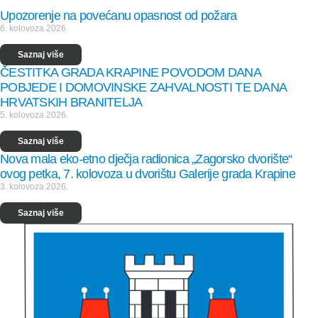
Upozorenje na povećanu opasnost od požara
6. kolovoza 2026.
Saznaj više
ČESTITKA GRADA KRAPINE POVODOM DANA
POBJEDE I DOMOVINSKE ZAHVALNOSTI TE DANA
HRVATSKIH BRANITELJA
5. kolovoza 2026.
Saznaj više
Nova mala eko-etno dječja radionica „Zagorsko dvorište“
ovog petka, 7. kolovoza u dvorištu Galerije grada Krapine
3. kolovoza 2026.
Saznaj više