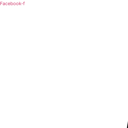
Idi
Facebook-f
na
sadržaj