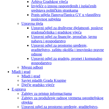
Arhiva Gradskog vijeća
Izvješće o iznosu raspoređenih i isplaćenih
sredstava političkim strankama
Popis udjela članova/članica GV u vlasništvu
poslovnog subjekta
Upravna tijela
Upravni odjel za društvene djelatnosti, poslove
gradonačelnika i gradskog vijeća
Upravni odjel za financije, proračun, javnu
nabavu i gospodarstvo
Upravni odjel za prostorno uređenje,
graditeljstvo, zaštitu okoliša i imovinsko pravne
odnose
Upravni odjel za gradnju, promet i komunalno
gospodarstvo
Mjesni odbori
Mladi i grad
Mladi i grad
Savjet mladih Grada Krapine
Dječje gradsko vijeće
E-uprava
Zahtjev za pristup informacijama
Zahtjev za produženje radnog vremena ugostiteljskog
objekta
Upravni odjel za prostorno uređenje, graditeljstvo,