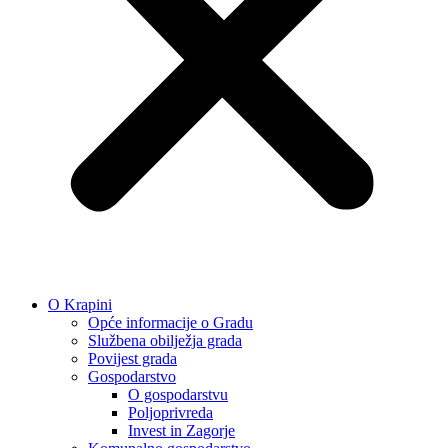
O Krapini
Opće informacije o Gradu
Službena obilježja grada
Povijest grada
Gospodarstvo
O gospodarstvu
Poljoprivreda
Invest in Zagorje