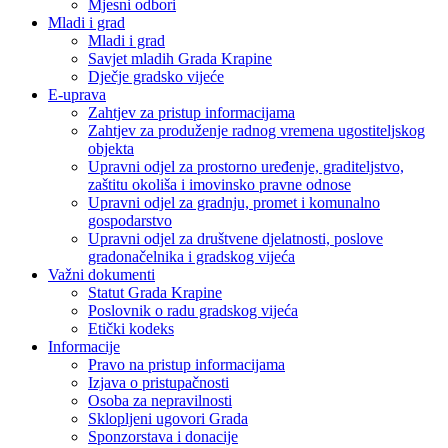
Mjesni odbori
Mladi i grad
Mladi i grad
Savjet mladih Grada Krapine
Dječje gradsko vijeće
E-uprava
Zahtjev za pristup informacijama
Zahtjev za produženje radnog vremena ugostiteljskog
objekta
Upravni odjel za prostorno uređenje, graditeljstvo,
zaštitu okoliša i imovinsko pravne odnose
Upravni odjel za gradnju, promet i komunalno
gospodarstvo
Upravni odjel za društvene djelatnosti, poslove
gradonačelnika i gradskog vijeća
Važni dokumenti
Statut Grada Krapine
Poslovnik o radu gradskog vijeća
Etički kodeks
Informacije
Pravo na pristup informacijama
Izjava o pristupačnosti
Osoba za nepravilnosti
Sklopljeni ugovori Grada
Sponzorstava i donacije