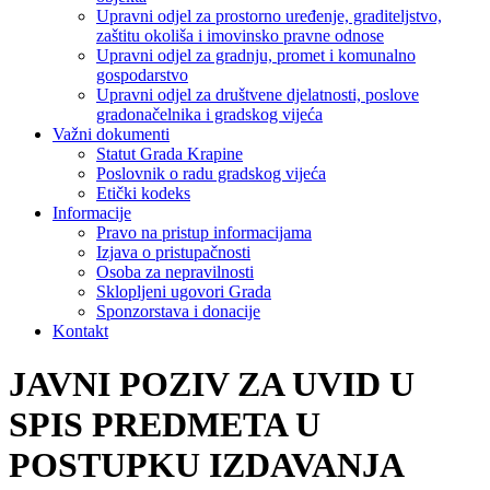
Upravni odjel za prostorno uređenje, graditeljstvo,
zaštitu okoliša i imovinsko pravne odnose
Upravni odjel za gradnju, promet i komunalno
gospodarstvo
Upravni odjel za društvene djelatnosti, poslove
gradonačelnika i gradskog vijeća
Važni dokumenti
Statut Grada Krapine
Poslovnik o radu gradskog vijeća
Etički kodeks
Informacije
Pravo na pristup informacijama
Izjava o pristupačnosti
Osoba za nepravilnosti
Sklopljeni ugovori Grada
Sponzorstava i donacije
Kontakt
JAVNI POZIV ZA UVID U
SPIS PREDMETA U
POSTUPKU IZDAVANJA