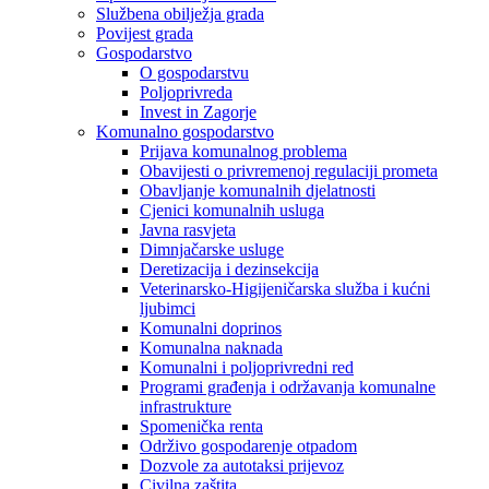
Službena obilježja grada
Povijest grada
Gospodarstvo
O gospodarstvu
Poljoprivreda
Invest in Zagorje
Komunalno gospodarstvo
Prijava komunalnog problema
Obavijesti o privremenoj regulaciji prometa
Obavljanje komunalnih djelatnosti
Cjenici komunalnih usluga
Javna rasvjeta
Dimnjačarske usluge
Deretizacija i dezinsekcija
Veterinarsko-Higijeničarska služba i kućni
ljubimci
Komunalni doprinos
Komunalna naknada
Komunalni i poljoprivredni red
Programi građenja i održavanja komunalne
infrastrukture
Spomenička renta
Održivo gospodarenje otpadom
Dozvole za autotaksi prijevoz
Civilna zaštita