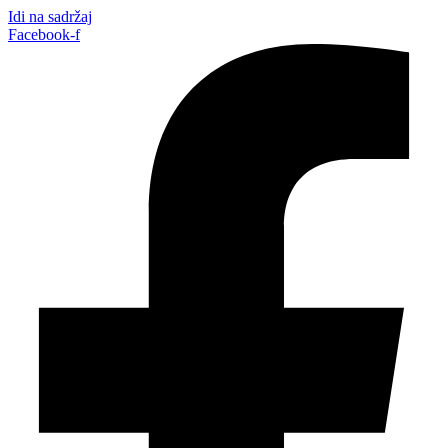
Idi na sadržaj
Facebook-f