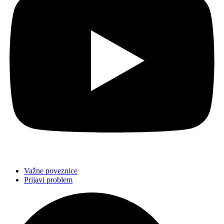
Važne poveznice
Prijavi problem