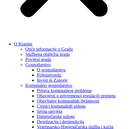
O Krapini
Opće informacije o Gradu
Službena obilježja grada
Povijest grada
Gospodarstvo
O gospodarstvu
Poljoprivreda
Invest in Zagorje
Komunalno gospodarstvo
Prijava komunalnog problema
Obavijesti o privremenoj regulaciji prometa
Obavljanje komunalnih djelatnosti
Cjenici komunalnih usluga
Javna rasvjeta
Dimnjačarske usluge
Deretizacija i dezinsekcija
Veterinarsko-Higijeničarska služba i kućni