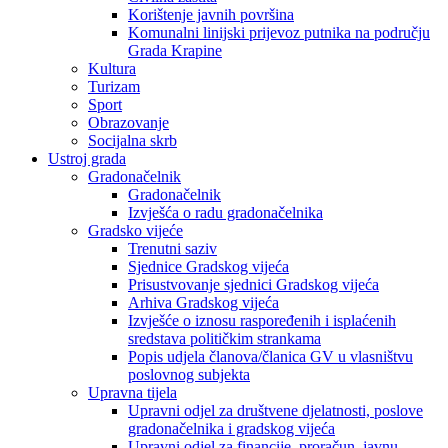
Korištenje javnih površina
Komunalni linijski prijevoz putnika na području
Grada Krapine
Kultura
Turizam
Sport
Obrazovanje
Socijalna skrb
Ustroj grada
Gradonačelnik
Gradonačelnik
Izvješća o radu gradonačelnika
Gradsko vijeće
Trenutni saziv
Sjednice Gradskog vijeća
Prisustvovanje sjednici Gradskog vijeća
Arhiva Gradskog vijeća
Izvješće o iznosu raspoređenih i isplaćenih
sredstava političkim strankama
Popis udjela članova/članica GV u vlasništvu
poslovnog subjekta
Upravna tijela
Upravni odjel za društvene djelatnosti, poslove
gradonačelnika i gradskog vijeća
Upravni odjel za financije, proračun, javnu