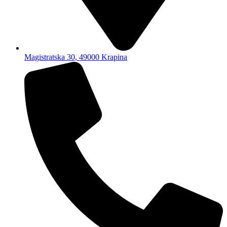
Magistratska 30, 49000 Krapina