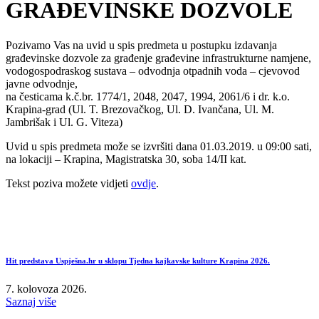
GRAĐEVINSKE DOZVOLE
Pozivamo Vas na uvid u spis predmeta u postupku izdavanja
građevinske dozvole za građenje građevine infrastrukturne namjene,
vodogospodraskog sustava – odvodnja otpadnih voda – cjevovod
javne odvodnje,
na česticama k.č.br. 1774/1, 2048, 2047, 1994, 2061/6 i dr. k.o.
Krapina-grad
(Ul. T. Brezovačkog, Ul. D. Ivančana, Ul. M.
Jambrišak i Ul. G. Viteza)
Uvid u spis predmeta može se izvršiti dana 01.03.2019. u 09:00 sati,
na lokaciji – Krapina, Magistratska 30, soba 14/II kat.
Tekst poziva možete vidjeti
ovdje
.
Hit predstava Uspješna.hr u sklopu Tjedna kajkavske kulture Krapina 2026.
7. kolovoza 2026.
Saznaj više