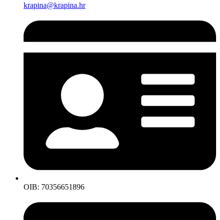
krapina@krapina.hr
OIB: 70356651896