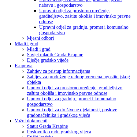
nabavu i gospodarstvo
Upravni odjel za prostorno uređenje,
graditeljstvo, zaštitu okoliša i imovinsko pravne
odnose
Upravni odjel za gradnju, promet i komunalno
gospodarstvo
Mjesni odbori
Mladi i grad
Mladi i grad
Savjet mladih Grada Krapine
Dječje gradsko vijeće
E-uprava
Zahtjev za pristup informacijama
Zahtjev za produženje radnog vremena ugostiteljskog
objekta
Upravni odjel za prostorno uređenje, graditeljstvo,
zaštitu okoliša i imovinsko pravne odnose
Upravni odjel za gradnju, promet i komunalno
gospodarstvo
Upravni odjel za društvene djelatnosti, poslove
gradonačelnika i gradskog vijeća
Važni dokumenti
Statut Grada Krapine
Poslovnik o radu gradskog vijeća