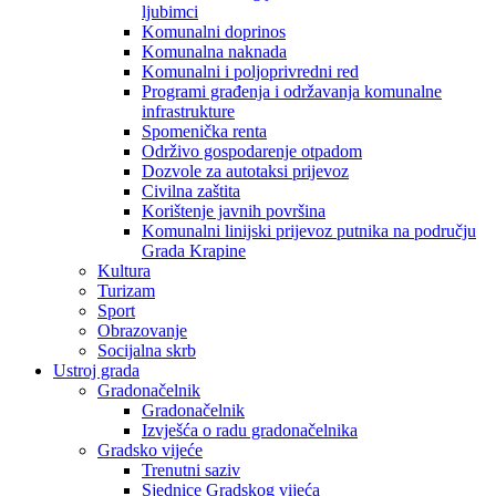
ljubimci
Komunalni doprinos
Komunalna naknada
Komunalni i poljoprivredni red
Programi građenja i održavanja komunalne
infrastrukture
Spomenička renta
Održivo gospodarenje otpadom
Dozvole za autotaksi prijevoz
Civilna zaštita
Korištenje javnih površina
Komunalni linijski prijevoz putnika na području
Grada Krapine
Kultura
Turizam
Sport
Obrazovanje
Socijalna skrb
Ustroj grada
Gradonačelnik
Gradonačelnik
Izvješća o radu gradonačelnika
Gradsko vijeće
Trenutni saziv
Sjednice Gradskog vijeća