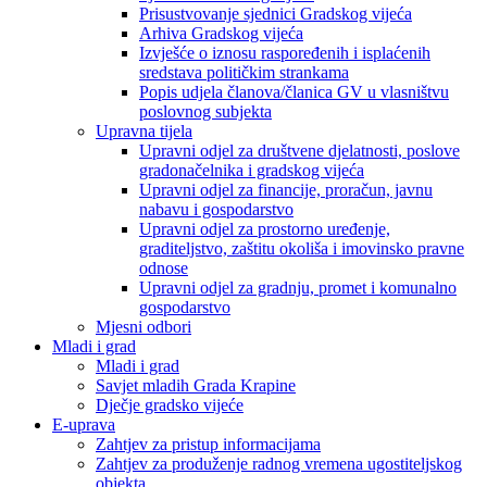
Prisustvovanje sjednici Gradskog vijeća
Arhiva Gradskog vijeća
Izvješće o iznosu raspoređenih i isplaćenih
sredstava političkim strankama
Popis udjela članova/članica GV u vlasništvu
poslovnog subjekta
Upravna tijela
Upravni odjel za društvene djelatnosti, poslove
gradonačelnika i gradskog vijeća
Upravni odjel za financije, proračun, javnu
nabavu i gospodarstvo
Upravni odjel za prostorno uređenje,
graditeljstvo, zaštitu okoliša i imovinsko pravne
odnose
Upravni odjel za gradnju, promet i komunalno
gospodarstvo
Mjesni odbori
Mladi i grad
Mladi i grad
Savjet mladih Grada Krapine
Dječje gradsko vijeće
E-uprava
Zahtjev za pristup informacijama
Zahtjev za produženje radnog vremena ugostiteljskog
objekta