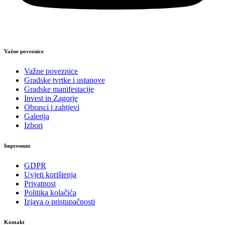
Važne poveznice
Važne poveznice
Gradske tvrtke i ustanove
Gradske manifestacije
Invest in Zagorje
Obrasci i zahtjevi
Galerija
Izbori
Impressum
GDPR
Uvjeti korištenja
Privatnost
Politika kolačića
Izjava o pristupačnosti
Kontakt