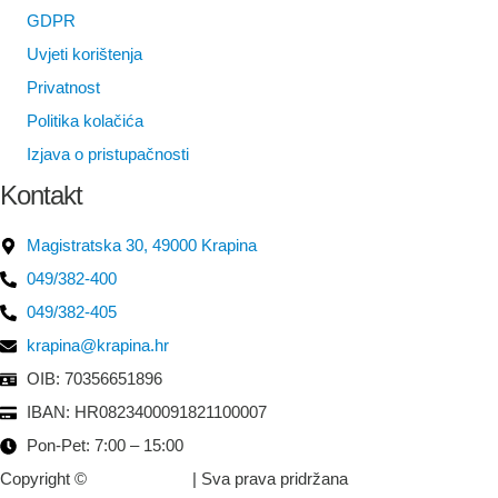
GDPR
Uvjeti korištenja
Privatnost
Politika kolačića
Izjava o pristupačnosti
Kontakt
Magistratska 30, 49000 Krapina
049/382-400
049/382-405
krapina@krapina.hr
OIB: 70356651896
IBAN: HR0823400091821100007
Pon-Pet: 7:00 – 15:00
Copyright ©
Grad Krapina
| Sva prava pridržana