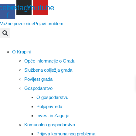
Idi
cebook-
Instagram
Youtube
f
na
sadržaj
Važne poveznice
Prijavi problem
O Krapini
Opće informacije o Gradu
Službena obilježja grada
Povijest grada
Gospodarstvo
O gospodarstvu
Poljoprivreda
Invest in Zagorje
Komunalno gospodarstvo
Prijava komunalnog problema