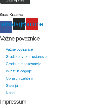
Saznaj više
Grad Krapina
cebook-
Instagram
Youtube
f
Važne poveznice
Važne poveznice
Gradske tvrtke i ustanove
Gradske manifestacije
Invest in Zagorje
Obrasci i zahtjevi
Galerija
Izbori
Impressum