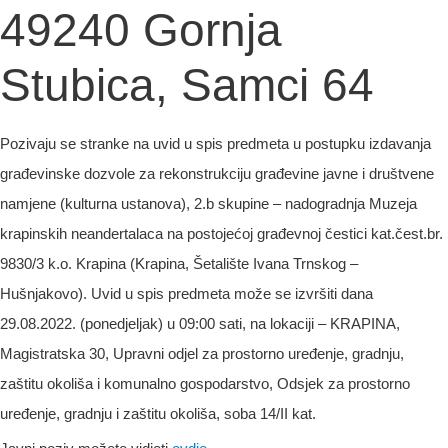
49240 Gornja
Stubica, Samci 64
Pozivaju se stranke na uvid u spis predmeta u postupku izdavanja
građevinske dozvole za rekonstrukciju građevine javne i društvene
namjene (kulturna ustanova), 2.b skupine – nadogradnja Muzeja
krapinskih neandertalaca na postojećoj građevnoj čestici kat.čest.br.
9830/3 k.o. Krapina (Krapina, Šetalište Ivana Trnskog –
Hušnjakovo). Uvid u spis predmeta može se izvršiti dana
29.08.2022. (ponedjeljak) u 09:00 sati, na lokaciji – KRAPINA,
Magistratska 30, Upravni odjel za prostorno uređenje, gradnju,
zaštitu okoliša i komunalno gospodarstvo, Odsjek za prostorno
uređenje, gradnju i zaštitu okoliša, soba 14/II kat.