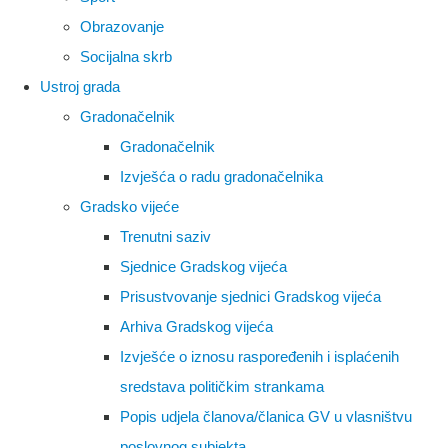
Obrazovanje
Socijalna skrb
Ustroj grada
Gradonačelnik
Gradonačelnik
Izvješća o radu gradonačelnika
Gradsko vijeće
Trenutni saziv
Sjednice Gradskog vijeća
Prisustvovanje sjednici Gradskog vijeća
Arhiva Gradskog vijeća
Izvješće o iznosu raspoređenih i isplaćenih
sredstava političkim strankama
Popis udjela članova/članica GV u vlasništvu
poslovnog subjekta