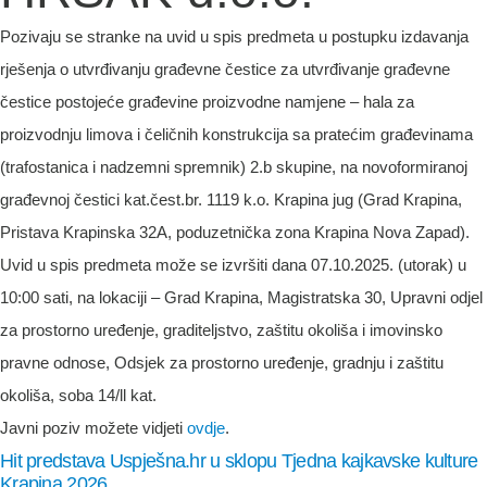
Pozivaju se stranke na uvid u spis predmeta u postupku izdavanja
rješenja o utvrđivanju građevne čestice za utvrđivanje građevne
čestice postojeće građevine proizvodne namjene – hala za
proizvodnju limova i čeličnih konstrukcija sa pratećim građevinama
(trafostanica i nadzemni spremnik) 2.b skupine, na novoformiranoj
građevnoj čestici kat.čest.br. 1119 k.o. Krapina jug (Grad Krapina,
Pristava Krapinska 32A, poduzetnička zona Krapina Nova Zapad).
Uvid u spis predmeta može se izvršiti dana 07.10.2025. (utorak) u
10:00 sati, na lokaciji – Grad Krapina, Magistratska 30, Upravni odjel
za prostorno uređenje, graditeljstvo, zaštitu okoliša i imovinsko
pravne odnose, Odsjek za prostorno uređenje, gradnju i zaštitu
okoliša, soba 14/ll kat.
Javni poziv možete vidjeti
ovdje
.
Hit predstava Uspješna.hr u sklopu Tjedna kajkavske kulture
Krapina 2026.