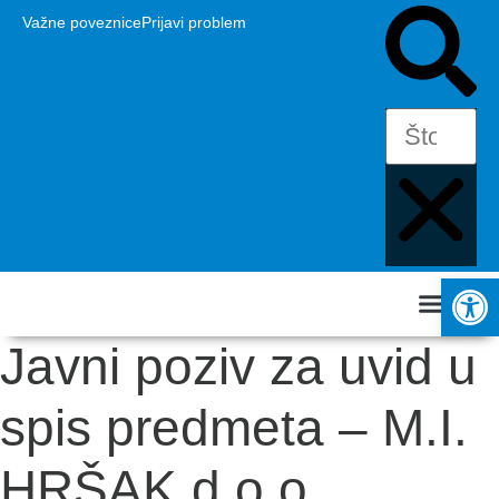
Važne poveznice
Prijavi problem
Op
Javni poziv za uvid u
USTROJ GRADA
VAŽNI DOKUMEN
spis predmeta – M.I.
HRŠAK d.o.o.