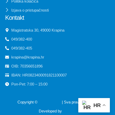
Politika kolačića
Izjava o pristupačnosti
Kontakt
Magistratska 30, 49000 Krapina
049/382-400
049/382-405
krapina@krapina.hr
OIB: 70356651896
IBAN: HR0823400091821100007
Pon-Pet: 7:00 – 15:00
Copyright ©
Grad Krapina
| Sva prava pridržana
HR
Developed by
krMedia