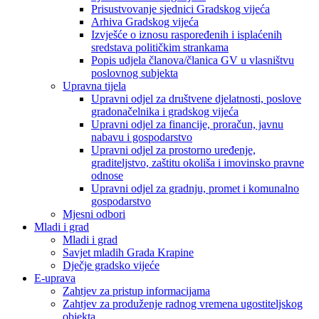
Prisustvovanje sjednici Gradskog vijeća
Arhiva Gradskog vijeća
Izvješće o iznosu raspoređenih i isplaćenih
sredstava političkim strankama
Popis udjela članova/članica GV u vlasništvu
poslovnog subjekta
Upravna tijela
Upravni odjel za društvene djelatnosti, poslove
gradonačelnika i gradskog vijeća
Upravni odjel za financije, proračun, javnu
nabavu i gospodarstvo
Upravni odjel za prostorno uređenje,
graditeljstvo, zaštitu okoliša i imovinsko pravne
odnose
Upravni odjel za gradnju, promet i komunalno
gospodarstvo
Mjesni odbori
Mladi i grad
Mladi i grad
Savjet mladih Grada Krapine
Dječje gradsko vijeće
E-uprava
Zahtjev za pristup informacijama
Zahtjev za produženje radnog vremena ugostiteljskog
objekta