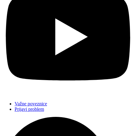
Važne poveznice
Prijavi problem