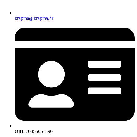
krapina@krapina.hr
OIB: 70356651896