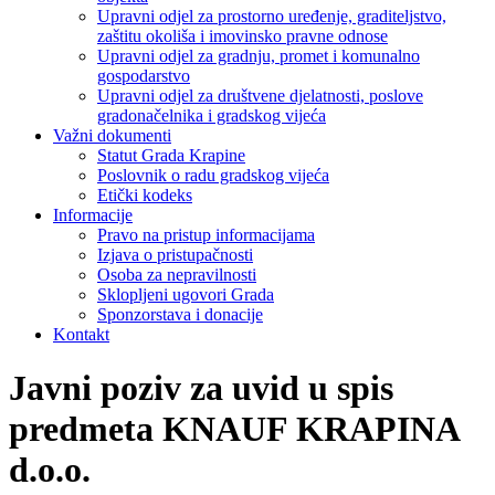
Upravni odjel za prostorno uređenje, graditeljstvo,
zaštitu okoliša i imovinsko pravne odnose
Upravni odjel za gradnju, promet i komunalno
gospodarstvo
Upravni odjel za društvene djelatnosti, poslove
gradonačelnika i gradskog vijeća
Važni dokumenti
Statut Grada Krapine
Poslovnik o radu gradskog vijeća
Etički kodeks
Informacije
Pravo na pristup informacijama
Izjava o pristupačnosti
Osoba za nepravilnosti
Sklopljeni ugovori Grada
Sponzorstava i donacije
Kontakt
Javni poziv za uvid u spis
predmeta KNAUF KRAPINA
d.o.o.