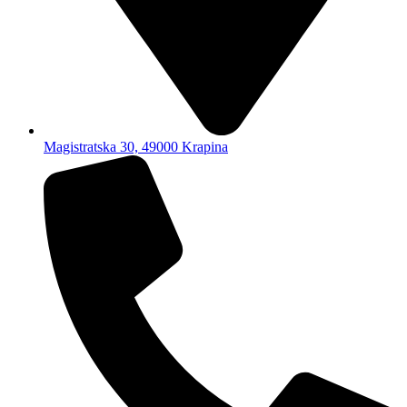
Magistratska 30, 49000 Krapina