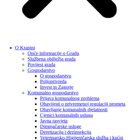
O Krapini
Opće informacije o Gradu
Službena obilježja grada
Povijest grada
Gospodarstvo
O gospodarstvu
Poljoprivreda
Invest in Zagorje
Komunalno gospodarstvo
Prijava komunalnog problema
Obavijesti o privremenoj regulaciji prometa
Obavljanje komunalnih djelatnosti
Cjenici komunalnih usluga
Javna rasvjeta
Dimnjačarske usluge
Deretizacija i dezinsekcija
Veterinarsko-Higijeničarska služba i kućni