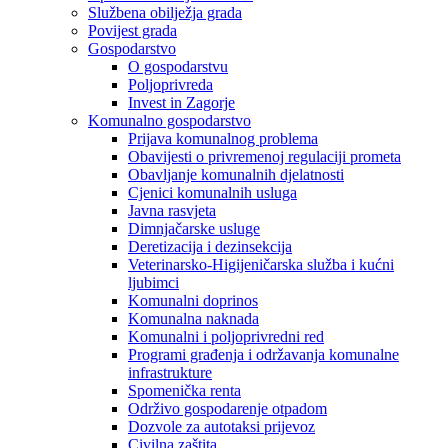
Službena obilježja grada
Povijest grada
Gospodarstvo
O gospodarstvu
Poljoprivreda
Invest in Zagorje
Komunalno gospodarstvo
Prijava komunalnog problema
Obavijesti o privremenoj regulaciji prometa
Obavljanje komunalnih djelatnosti
Cjenici komunalnih usluga
Javna rasvjeta
Dimnjačarske usluge
Deretizacija i dezinsekcija
Veterinarsko-Higijeničarska služba i kućni
ljubimci
Komunalni doprinos
Komunalna naknada
Komunalni i poljoprivredni red
Programi građenja i održavanja komunalne
infrastrukture
Spomenička renta
Održivo gospodarenje otpadom
Dozvole za autotaksi prijevoz
Civilna zaštita