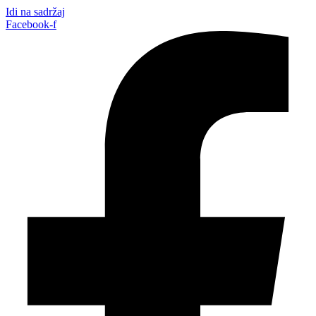
Idi na sadržaj
Facebook-f