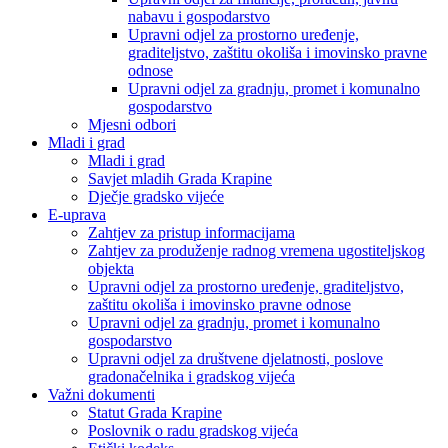
nabavu i gospodarstvo
Upravni odjel za prostorno uređenje,
graditeljstvo, zaštitu okoliša i imovinsko pravne
odnose
Upravni odjel za gradnju, promet i komunalno
gospodarstvo
Mjesni odbori
Mladi i grad
Mladi i grad
Savjet mladih Grada Krapine
Dječje gradsko vijeće
E-uprava
Zahtjev za pristup informacijama
Zahtjev za produženje radnog vremena ugostiteljskog
objekta
Upravni odjel za prostorno uređenje, graditeljstvo,
zaštitu okoliša i imovinsko pravne odnose
Upravni odjel za gradnju, promet i komunalno
gospodarstvo
Upravni odjel za društvene djelatnosti, poslove
gradonačelnika i gradskog vijeća
Važni dokumenti
Statut Grada Krapine
Poslovnik o radu gradskog vijeća