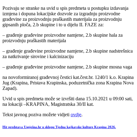
Pozivaju se stranke na uvid u spis predmeta u postupku izdavanja
izmjena i dopuna lokacijske dozvole za izgradnju proizvodne
građevine za proizvodnju praškastih materijala za proizvodnju
gipsanih ploča, 2.b skupine i to u dijelu II. FAZE za:
– građenje građevine proizvodne namjene, 2.b skupine hala za
proizvodnju praškastih materijala
– građenje građevine proizvodne namjene, 2.b skupine nadstrešnica
za natkrivanje sirovine i kalcinizaciju
– građenje građevine proizvodne namjene, 2.b skupine mosna vaga
na novoformiranoj građevnoj čestici kat.čest.br. 1240/1 k.o. Krapina
Jug (Krapina, Pristava Krapinska, poduzetnička zona Krapina Nova
Zapad).
Uvid u spis predmeta može se izvršiti dana 15.10.2021 u 09:00 sati,
na lokaciji –KRAPINA, Magistratska 30/II kat.
Tekst javnog poziva možete vidjeti
ovdje
.
Hit predstava Uspješna.hr u sklopu Tjedna kajkavske kulture Krapina 2026.