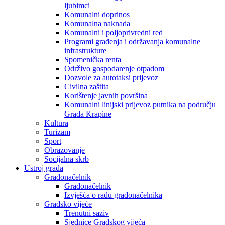
ljubimci
Komunalni doprinos
Komunalna naknada
Komunalni i poljoprivredni red
Programi građenja i održavanja komunalne
infrastrukture
Spomenička renta
Održivo gospodarenje otpadom
Dozvole za autotaksi prijevoz
Civilna zaštita
Korištenje javnih površina
Komunalni linijski prijevoz putnika na području
Grada Krapine
Kultura
Turizam
Sport
Obrazovanje
Socijalna skrb
Ustroj grada
Gradonačelnik
Gradonačelnik
Izvješća o radu gradonačelnika
Gradsko vijeće
Trenutni saziv
Sjednice Gradskog vijeća