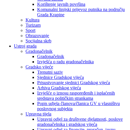
Korištenje javnih površina
Komunalni linijski prijevoz putnika na području
Grada Krapine
Kultura
Turizam
Sport
Obrazovanje
Socijalna skrb
Ustroj grada
Gradonačelnik
Gradonačelnik
Izvješća o radu gradonačelnika
Gradsko vijeće
Trenutni saziv
Sjednice Gradskog vijeća
Prisustvovanje sjednici Gradskog vijeća
Arhiva Gradskog vijeća
Izvješće o iznosu raspoređenih i isplaćenih
sredstava političkim strankama
Popis udjela članova/članica GV u vlasništvu
poslovnog subjekta
Upravna tijela
Upravni odjel za društvene djelatnosti, poslove
gradonačelnika i gradskog vijeća
Upravni odjel za financije, proračun, javnu