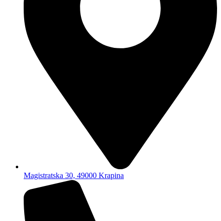
Magistratska 30, 49000 Krapina