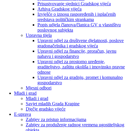
Prisustvovanje sjednici Gradskog vijeća
Arhiva Gradskog vijeća
Izvješće o iznosu raspoređenih i isplaćenih
sredstava političkim strankama
Popis udjela članova/članica GV u vlasništvu
poslovnog subjekta
Upravna tijela
Upravni odjel za društvene djelatnosti, poslove
gradonačelnika i gradskog vijeća
Upravni odjel za financije, proračun, javnu
nabavu i gospodarstvo
Upravni odjel za prostorno uređenje,
graditeljstvo, zaštitu okoliša i imovinsko pravne
odnose
Upravni odjel za gradnju, promet i komunalno
gospodarstvo
Mjesni odbori
Mladi i grad
Mladi i grad
Savjet mladih Grada Krapine
Dječje gradsko vijeće
E-uprava
Zahtjev za pristup informacijama
Zahtjev za produženje radnog vremena ugostiteljskog
objekta