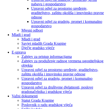
nabavu i gospodarstvo
Upravni odjel za prostorno uređenje,
graditeljstvo, zaštitu okoliša i imovinsko pravne
odnose
Upravni odjel za gradnju, promet i komunalno
gospodarstvo
Mjesni odbori
Mladi i grad
Mladi i grad
Savjet mladih Grada Krapine
Dječje gradsko vijeće
E-uprava
Zahtjev za pristup informacijama
Zahtjev za produženje radnog vremena ugostiteljskog
objekta
Upravni odjel za prostorno uređenje, graditeljstvo,
zaštitu okoliša i imovinsko pravne odnose
Upravni odjel za gradnju, promet i komunalno
gospodarstvo
Upravni odjel za društvene djelatnosti, poslove
gradonačelnika i gradskog vijeća
Važni dokumenti
Statut Grada Krapine
Poslovnik o radu gradskog vijeća