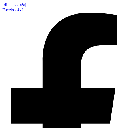
Idi na sadržaj
Facebook-f