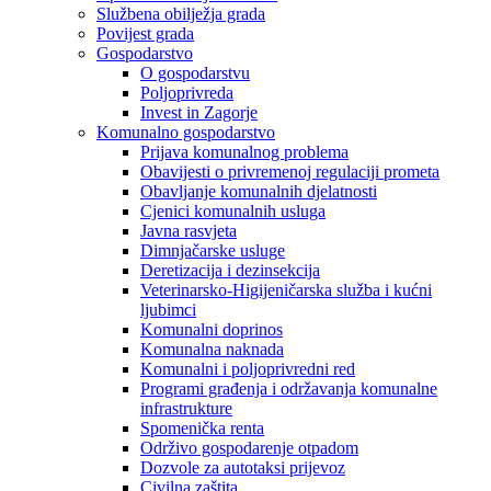
Službena obilježja grada
Povijest grada
Gospodarstvo
O gospodarstvu
Poljoprivreda
Invest in Zagorje
Komunalno gospodarstvo
Prijava komunalnog problema
Obavijesti o privremenoj regulaciji prometa
Obavljanje komunalnih djelatnosti
Cjenici komunalnih usluga
Javna rasvjeta
Dimnjačarske usluge
Deretizacija i dezinsekcija
Veterinarsko-Higijeničarska služba i kućni
ljubimci
Komunalni doprinos
Komunalna naknada
Komunalni i poljoprivredni red
Programi građenja i održavanja komunalne
infrastrukture
Spomenička renta
Održivo gospodarenje otpadom
Dozvole za autotaksi prijevoz
Civilna zaštita