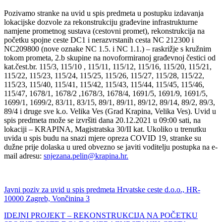
Pozivamo stranke na uvid u spis predmeta u postupku izdavanja
lokacijske dozvole za rekonstrukciju građevine infrastrukturne
namjene prometnog sustava (cestovni promet), rekonstrukcija na
početku spojne ceste DC1 i nerazvrstanih cesta NC 212300 i
NC209800 (nove oznake NC 1.5. i NC 1.1.) – raskrižje s kružnim
tokom prometa, 2.b skupine na novoformiranoj građevnoj čestici od
kat.čest.br. 115/3, 115/10 , 115/11, 115/12, 115/16, 115/20, 115/21,
115/22, 115/23, 115/24, 115/25, 115/26, 115/27, 115/28, 115/22,
115/23, 115/40, 115/41, 115/42, 115/43, 115/44, 115/45, 115/46,
115/47, 1678/1, 1678/2 ,1678/3, 1678/4, 1691/5, 1691/9, 1691/5,
1699/1, 1699/2, 83/11, 83/15, 89/1, 89/11, 89/12, 89/14, 89/2, 89/3,
89/4 i druge sve k.o. Velika Ves (Grad Krapina, Velika Ves). Uvid u
spis predmeta može se izvršiti dana 20.12.2021 u 09:00 sati, na
lokaciji – KRAPINA, Magistratska 30/II kat. Ukoliko u trenutku
uvida u spis budu na snazi mjere opreza COVID 19, stranke su
dužne prije dolaska u ured obvezno se javiti voditelju postupka na e-
mail adresu:
snjezana.pelin@krapina.hr.
Javni poziv za uvid u spis predmeta Hrvatske ceste d.o.o., HR-
10000 Zagreb, Vončinina 3
IDEJNI PROJEKT – REKONSTRUKCIJA NA POČETKU