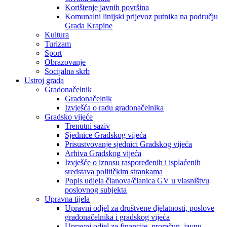
Korištenje javnih površina
Komunalni linijski prijevoz putnika na području
Grada Krapine
Kultura
Turizam
Sport
Obrazovanje
Socijalna skrb
Ustroj grada
Gradonačelnik
Gradonačelnik
Izvješća o radu gradonačelnika
Gradsko vijeće
Trenutni saziv
Sjednice Gradskog vijeća
Prisustvovanje sjednici Gradskog vijeća
Arhiva Gradskog vijeća
Izvješće o iznosu raspoređenih i isplaćenih
sredstava političkim strankama
Popis udjela članova/članica GV u vlasništvu
poslovnog subjekta
Upravna tijela
Upravni odjel za društvene djelatnosti, poslove
gradonačelnika i gradskog vijeća
Upravni odjel za financije, proračun, javnu