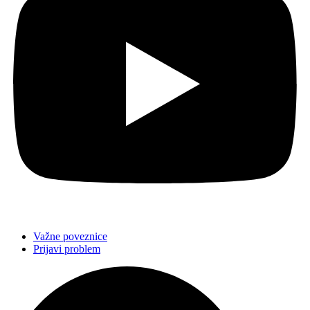
Važne poveznice
Prijavi problem