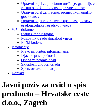
Upravni odjel za prostorno uređenje, graditeljstvo,
zaštitu okoliša i imovinsko pravne odnose
Upravni odjel za gradnju, promet i komunalno
gospodarstvo
Upravni odjel za društvene djelatnosti, poslove
gradonačelnika i gradskog vijeća
Važni dokumenti
Statut Grada Krapine
Poslovnik o radu gradskog vijeća
Etički kodeks
Informacije
Pravo na pristup informacijama
Izjava o pristupačnosti
Osoba za nepravilnosti
Sklopljeni ugovori Grada
Sponzorstava i donacije
Kontakt
Javni poziv za uvid u spis
predmeta – Hrvatske ceste
d.o.o., Zagreb