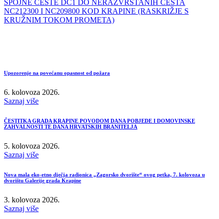
SPOJNE CESTE DC1 DO NERAZVRSTANIH CESTA
NC212300 I NC209800 KOD KRAPINE (RASKRIŽJE S
KRUŽNIM TOKOM PROMETA)
Upozorenje na povećanu opasnost od požara
6. kolovoza 2026.
Saznaj više
ČESTITKA GRADA KRAPINE POVODOM DANA POBJEDE I DOMOVINSKE
ZAHVALNOSTI TE DANA HRVATSKIH BRANITELJA
5. kolovoza 2026.
Saznaj više
Nova mala eko-etno dječja radionica „Zagorsko dvorište“ ovog petka, 7. kolovoza u
dvorištu Galerije grada Krapine
3. kolovoza 2026.
Saznaj više