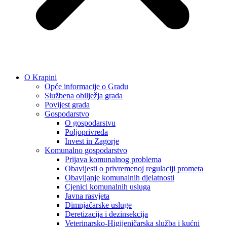
O Krapini
Opće informacije o Gradu
Službena obilježja grada
Povijest grada
Gospodarstvo
O gospodarstvu
Poljoprivreda
Invest in Zagorje
Komunalno gospodarstvo
Prijava komunalnog problema
Obavijesti o privremenoj regulaciji prometa
Obavljanje komunalnih djelatnosti
Cjenici komunalnih usluga
Javna rasvjeta
Dimnjačarske usluge
Deretizacija i dezinsekcija
Veterinarsko-Higijeničarska služba i kućni