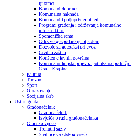
ljubimci
Komunalni doprinos
Komunalna naknada
Komunalni i poljoprivredni red
Programi građenja i održavanja komunalne
infrastrukture
Spomenička renta
Održivo gospodarenje otpadom
Dozvole za autotaksi prijevoz
Civilna zaštita
Korištenje javnih površina
Komunalni linijski prijevoz putnika na području
Grada Krapine
Kultura
Turizam
Sport
Obrazovanje
Socijalna skrb
Ustroj grada
Gradonačelnik
Gradonačelnik
Izvješća o radu gradonačelnika
Gradsko vijeće
Trenutni saziv
Sjednice Gradskog vijeća