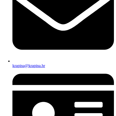
krapina@krapina.hr