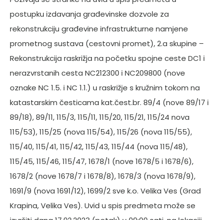
postupku izdavanja građevinske dozvole za
rekonstrukciju građevine infrastrukturne namjene
prometnog sustava (cestovni promet), 2.a skupine –
Rekonstrukcija raskrižja na početku spojne ceste DC1 i
nerazvrstanih cesta NC212300 i NC209800 (nove
oznake NC 1.5. i NC 1.1.) u raskrižje s kružnim tokom na
katastarskim česticama kat.čest.br. 89/4 (nove 89/17 i
89/18), 89/11, 115/3, 115/11, 115/20, 115/21, 115/24 nova
115/53), 115/25 (nova 115/54), 115/26 (nova 115/55),
115/40, 115/41, 115/42, 115/43, 115/44 (nova 115/48),
115/45, 115/46, 115/47, 1678/1 (nove 1678/5 i 1678/6),
1678/2 (nove 1678/7 i 1678/8), 1678/3 (nova 1678/9),
1691/9 (nova 1691/12), 1699/2 sve k.o. Velika Ves (Grad
Krapina, Velika Ves). Uvid u spis predmeta može se