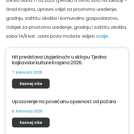
izvršiti dana 17.02.2023 (petak) u 09:00 sati, na lokaciji –
Grad Krapina, Upravni odjel za prostorno uređenje,
gradnju, zaštitu okoliša i komunalno gospodarstvo,
Odsjek za prostorno uređenje, gradnju i zaštitu okoliša,
soba 14/ll kat. Javni poziv možete vidjeti
ovdje
.
Hit predstava Uspješna.hr u sklopu Tjedna
kajkavske kulture Krapina 2026.
7. kolovoza 2026.
Saznaj više
Upozorenje na povećanu opasnost od požara
6. kolovoza 2026.
Saznaj više