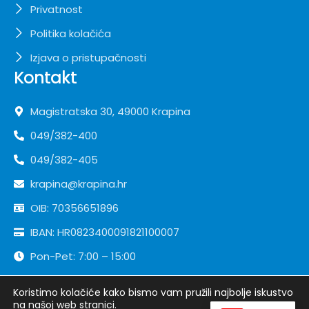
Privatnost
Politika kolačića
Izjava o pristupačnosti
Kontakt
Magistratska 30, 49000 Krapina
049/382-400
049/382-405
krapina@krapina.hr
OIB: 70356651896
IBAN: HR0823400091821100007
Pon-Pet: 7:00 – 15:00
Koristimo kolačiće kako bismo vam pružili najbolje iskustvo
Copyright ©
Grad Krapina
| Sva prava pridržana
na našoj web stranici.