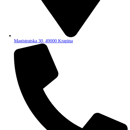
Magistratska 30, 49000 Krapina