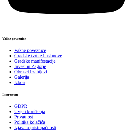
Važne poveznice
Važne poveznice
Gradske tvrtke i ustanove
Gradske manifestacije
Invest in Zagorje
Obrasci i zahtjevi
Galerija
Izbori
Impressum
GDPR
Uvjeti korištenja
Privatnost
Politika kolačića
Izjava o pristupačnosti