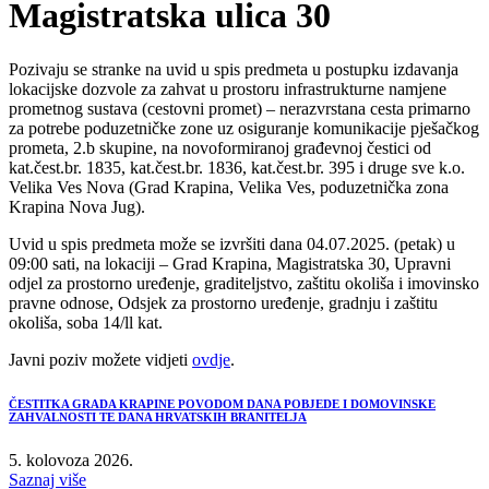
Magistratska ulica 30
Pozivaju se stranke na uvid u spis predmeta u postupku izdavanja
lokacijske dozvole za zahvat u prostoru infrastrukturne namjene
prometnog sustava (cestovni promet) – nerazvrstana cesta primarno
za potrebe poduzetničke zone uz osiguranje komunikacije pješačkog
prometa, 2.b skupine, na novoformiranoj građevnoj čestici od
kat.čest.br. 1835, kat.čest.br. 1836, kat.čest.br. 395 i druge sve k.o.
Velika Ves Nova (Grad Krapina, Velika Ves, poduzetnička zona
Krapina Nova Jug).
Uvid u spis predmeta može se izvršiti dana 04.07.2025. (petak) u
09:00 sati, na lokaciji – Grad Krapina, Magistratska 30, Upravni
odjel za prostorno uređenje, graditeljstvo, zaštitu okoliša i imovinsko
pravne odnose, Odsjek za prostorno uređenje, gradnju i zaštitu
okoliša, soba 14/ll kat.
Javni poziv možete vidjeti
ovdje
.
ČESTITKA GRADA KRAPINE POVODOM DANA POBJEDE I DOMOVINSKE
ZAHVALNOSTI TE DANA HRVATSKIH BRANITELJA
5. kolovoza 2026.
Saznaj više