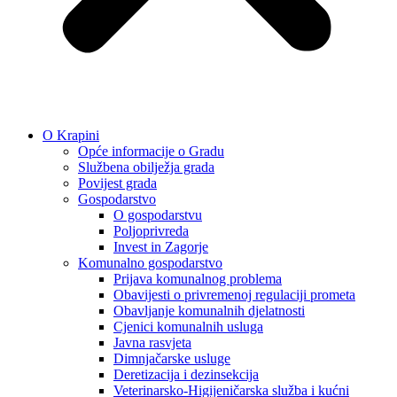
O Krapini
Opće informacije o Gradu
Službena obilježja grada
Povijest grada
Gospodarstvo
O gospodarstvu
Poljoprivreda
Invest in Zagorje
Komunalno gospodarstvo
Prijava komunalnog problema
Obavijesti o privremenoj regulaciji prometa
Obavljanje komunalnih djelatnosti
Cjenici komunalnih usluga
Javna rasvjeta
Dimnjačarske usluge
Deretizacija i dezinsekcija
Veterinarsko-Higijeničarska služba i kućni