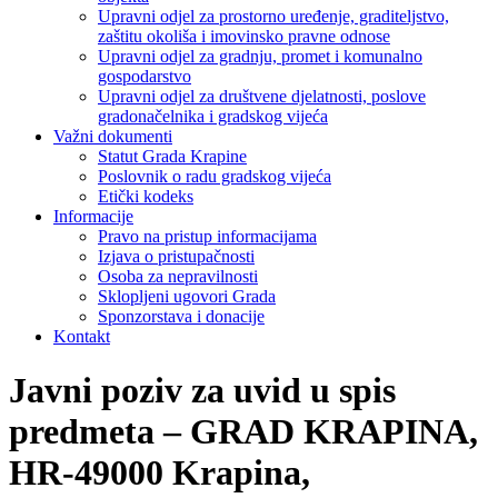
Upravni odjel za prostorno uređenje, graditeljstvo,
zaštitu okoliša i imovinsko pravne odnose
Upravni odjel za gradnju, promet i komunalno
gospodarstvo
Upravni odjel za društvene djelatnosti, poslove
gradonačelnika i gradskog vijeća
Važni dokumenti
Statut Grada Krapine
Poslovnik o radu gradskog vijeća
Etički kodeks
Informacije
Pravo na pristup informacijama
Izjava o pristupačnosti
Osoba za nepravilnosti
Sklopljeni ugovori Grada
Sponzorstava i donacije
Kontakt
Javni poziv za uvid u spis
predmeta – GRAD KRAPINA,
HR-49000 Krapina,