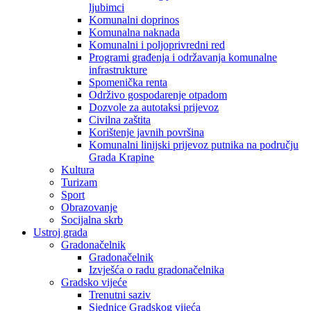
ljubimci
Komunalni doprinos
Komunalna naknada
Komunalni i poljoprivredni red
Programi građenja i održavanja komunalne
infrastrukture
Spomenička renta
Održivo gospodarenje otpadom
Dozvole za autotaksi prijevoz
Civilna zaštita
Korištenje javnih površina
Komunalni linijski prijevoz putnika na području
Grada Krapine
Kultura
Turizam
Sport
Obrazovanje
Socijalna skrb
Ustroj grada
Gradonačelnik
Gradonačelnik
Izvješća o radu gradonačelnika
Gradsko vijeće
Trenutni saziv
Sjednice Gradskog vijeća