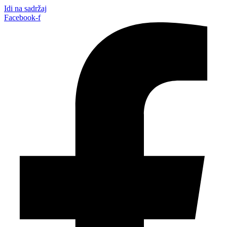
Idi na sadržaj
Facebook-f