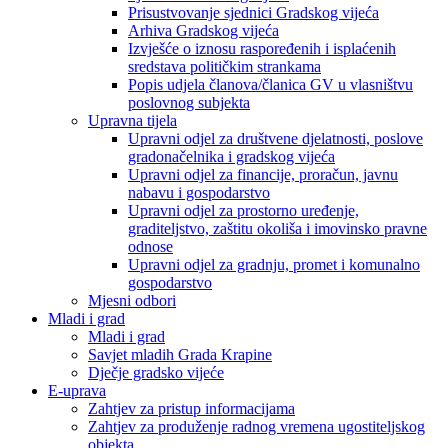
Prisustvovanje sjednici Gradskog vijeća
Arhiva Gradskog vijeća
Izvješće o iznosu raspoređenih i isplaćenih
sredstava političkim strankama
Popis udjela članova/članica GV u vlasništvu
poslovnog subjekta
Upravna tijela
Upravni odjel za društvene djelatnosti, poslove
gradonačelnika i gradskog vijeća
Upravni odjel za financije, proračun, javnu
nabavu i gospodarstvo
Upravni odjel za prostorno uređenje,
graditeljstvo, zaštitu okoliša i imovinsko pravne
odnose
Upravni odjel za gradnju, promet i komunalno
gospodarstvo
Mjesni odbori
Mladi i grad
Mladi i grad
Savjet mladih Grada Krapine
Dječje gradsko vijeće
E-uprava
Zahtjev za pristup informacijama
Zahtjev za produženje radnog vremena ugostiteljskog
objekta