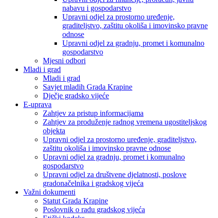
nabavu i gospodarstvo
Upravni odjel za prostorno uređenje,
graditeljstvo, zaštitu okoliša i imovinsko pravne
odnose
Upravni odjel za gradnju, promet i komunalno
gospodarstvo
Mjesni odbori
Mladi i grad
Mladi i grad
Savjet mladih Grada Krapine
Dječje gradsko vijeće
E-uprava
Zahtjev za pristup informacijama
Zahtjev za produženje radnog vremena ugostiteljskog
objekta
Upravni odjel za prostorno uređenje, graditeljstvo,
zaštitu okoliša i imovinsko pravne odnose
Upravni odjel za gradnju, promet i komunalno
gospodarstvo
Upravni odjel za društvene djelatnosti, poslove
gradonačelnika i gradskog vijeća
Važni dokumenti
Statut Grada Krapine
Poslovnik o radu gradskog vijeća