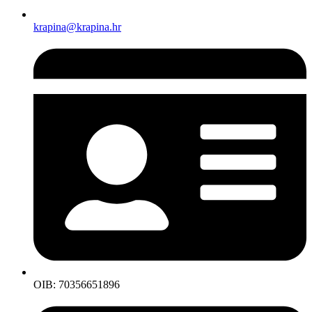
krapina@krapina.hr
OIB: 70356651896