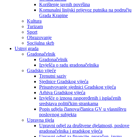
Korištenje javnih površina
Komunalni linijski prijevoz putnika na području
Grada Krapine
Kultura
Turizam
Sport
Obrazovanje
Socijalna skrb
Ustroj grada
Gradonačelnik
Gradonačelnik
Izvješća o radu gradonačelnika
Gradsko vijeće
Trenutni saziv
Sjednice Gradskog vijeća
Prisustvovanje sjednici Gradskog vijeća
Arhiva Gradskog vijeća
Izvješće o iznosu raspoređenih i isplaćenih
sredstava političkim strankama
Popis udjela članova/članica GV u vlasništvu
poslovnog subjekta
Upravna tijela
Upravni odjel za društvene djelatnosti, poslove
gradonačelnika i gradskog vijeća
Upravni odjel za financije, proračun, javnu