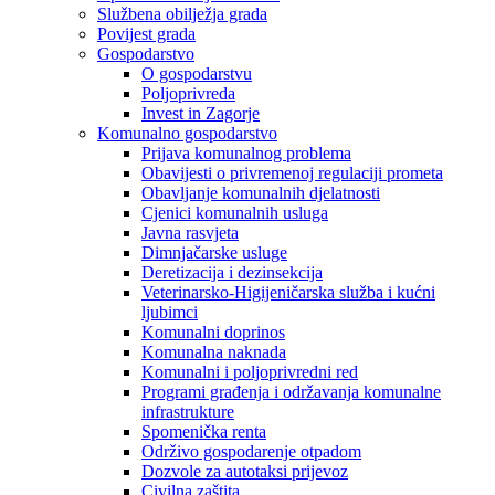
Službena obilježja grada
Povijest grada
Gospodarstvo
O gospodarstvu
Poljoprivreda
Invest in Zagorje
Komunalno gospodarstvo
Prijava komunalnog problema
Obavijesti o privremenoj regulaciji prometa
Obavljanje komunalnih djelatnosti
Cjenici komunalnih usluga
Javna rasvjeta
Dimnjačarske usluge
Deretizacija i dezinsekcija
Veterinarsko-Higijeničarska služba i kućni
ljubimci
Komunalni doprinos
Komunalna naknada
Komunalni i poljoprivredni red
Programi građenja i održavanja komunalne
infrastrukture
Spomenička renta
Održivo gospodarenje otpadom
Dozvole za autotaksi prijevoz
Civilna zaštita