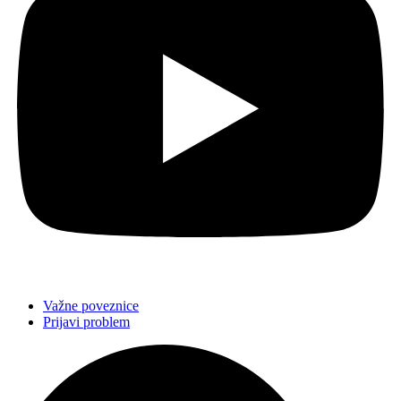
Važne poveznice
Prijavi problem