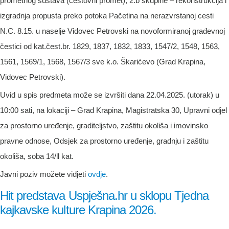
prometnog sustava (cestovni promet), 2.b skupine – rekonstrukcija i
izgradnja propusta preko potoka Pačetina na nerazvrstanoj cesti
N.C. 8.15. u naselje Vidovec Petrovski na novoformiranoj građevnoj
čestici od kat.čest.br. 1829, 1837, 1832, 1833, 1547/2, 1548, 1563,
1561, 1569/1, 1568, 1567/3 sve k.o. Škarićevo (Grad Krapina,
Vidovec Petrovski).
Uvid u spis predmeta može se izvršiti dana 22.04.2025. (utorak) u
10:00 sati, na lokaciji – Grad Krapina, Magistratska 30, Upravni odjel
za prostorno uređenje, graditeljstvo, zaštitu okoliša i imovinsko
pravne odnose, Odsjek za prostorno uređenje, gradnju i zaštitu
okoliša, soba 14/ll kat.
Javni poziv možete vidjeti
ovdje
.
Hit predstava Uspješna.hr u sklopu Tjedna
kajkavske kulture Krapina 2026.