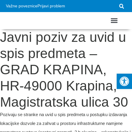
Važne poveznice
Prijavi problem
Javni poziv za uvid u
USTROJ GRADA
VAŽNI DOKUMEN
spis predmeta –
GRAD KRAPINA,
Op
HR-49000 Krapina,
Magistratska ulica 30
Pozivaju se stranke na uvid u spis predmeta u postupku izdavanja
lokacijske dozvole za zahvat u prostoru infrastrukturne namjene