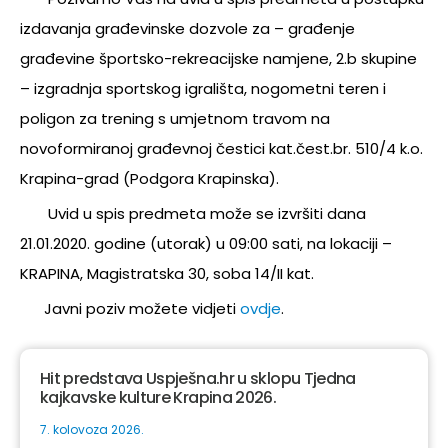
izdavanja građevinske dozvole za – građenje
građevine športsko-rekreacijske namjene, 2.b skupine
– izgradnja sportskog igrališta, nogometni teren i
poligon za trening s umjetnom travom na
novoformiranoj građevnoj čestici kat.čest.br. 510/4 k.o.
Krapina-grad (Podgora Krapinska).
Uvid u spis predmeta može se izvršiti dana
21.01.2020. godine (utorak) u 09:00 sati, na lokaciji –
KRAPINA, Magistratska 30, soba 14/II kat.
Javni poziv možete vidjeti
ovdje
.
Hit predstava Uspješna.hr u sklopu Tjedna
kajkavske kulture Krapina 2026.
7. kolovoza 2026.