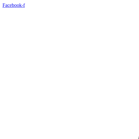
Idi
Facebook-f
na
sadržaj