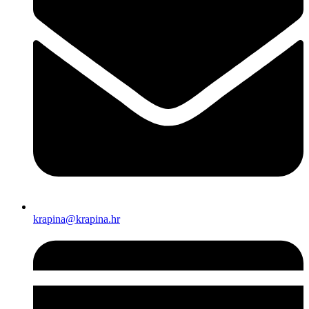
krapina@krapina.hr