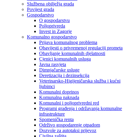
Službena obilježja grada
Povijest grada
Gospodarstvo
O gospodarstvu
Poljoprivreda
Invest in Zagorje
Komunalno gospodarstvo
Prijava komunalnog problema
Obavijesti o privremenoj regulaciji prometa
Obavljanje komunalnih djelatnosti
Cjenici komunalnih usluga
Javna rasvjeta
Dimnjačarske usluge
Deretizacija i dezinsekcija
Veterinarsko-Higijeničarska služba i kućni
ljubimci
Komunalni doprinos
Komunalna naknada
Komunalni i poljoprivredni red
Programi građenja i održavanja komunalne
infrastrukture
Spomenička renta
Održivo gospodarenje otpadom
Dozvole za autotaksi prijevoz
Civilna zaštita