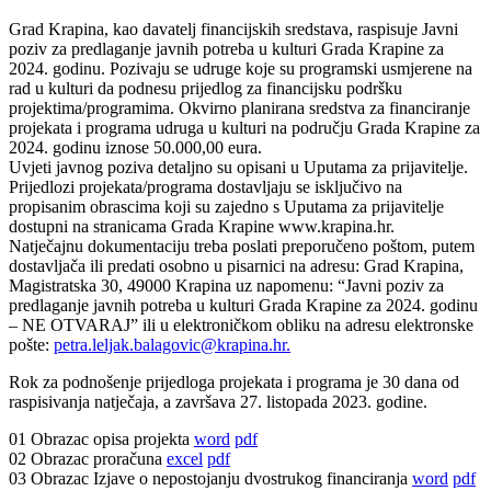
Grad Krapina, kao davatelj financijskih sredstava, raspisuje Javni
poziv za predlaganje javnih potreba u kulturi Grada Krapine za
2024. godinu. Pozivaju se udruge koje su programski usmjerene na
rad u kulturi da podnesu prijedlog za financijsku podršku
projektima/programima. Okvirno planirana sredstva za financiranje
projekata i programa udruga u kulturi na području Grada Krapine za
2024. godinu iznose 50.000,00 eura.
Uvjeti javnog poziva detaljno su opisani u Uputama za prijavitelje.
Prijedlozi projekata/programa dostavljaju se isključivo na
propisanim obrascima koji su zajedno s Uputama za prijavitelje
dostupni na stranicama Grada Krapine www.krapina.hr.
Natječajnu dokumentaciju treba poslati preporučeno poštom, putem
dostavljača ili predati osobno u pisarnici na adresu: Grad Krapina,
Magistratska 30, 49000 Krapina uz napomenu: “Javni poziv za
predlaganje javnih potreba u kulturi Grada Krapine za 2024. godinu
– NE OTVARAJ” ili u elektroničkom obliku na adresu elektronske
pošte:
petra.leljak.balagovic@krapina.hr.
Rok za podnošenje prijedloga projekata i programa je 30 dana od
raspisivanja natječaja, a završava 27. listopada 2023. godine.
01 Obrazac opisa projekta
word
pdf
02 Obrazac proračuna
excel
pdf
03 Obrazac Izjave o nepostojanju dvostrukog financiranja
word
pdf