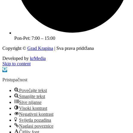
Pon-Pet: 7:00 – 15:00
Copyright ©
Grad Krapina
| Sva prava pridržana
Developed by
krMedia
Skip to content
Open toolbar
Pristupačnost
Povećajte tekst
Smanjite tekst
Sive nijanse
Visoki kontrast
Negativni kontrast
Svijetla pozadina
Naglasi poveznice
Čitljiv font