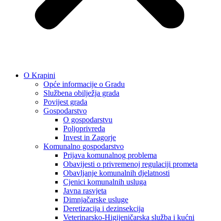
O Krapini
Opće informacije o Gradu
Službena obilježja grada
Povijest grada
Gospodarstvo
O gospodarstvu
Poljoprivreda
Invest in Zagorje
Komunalno gospodarstvo
Prijava komunalnog problema
Obavijesti o privremenoj regulaciji prometa
Obavljanje komunalnih djelatnosti
Cjenici komunalnih usluga
Javna rasvjeta
Dimnjačarske usluge
Deretizacija i dezinsekcija
Veterinarsko-Higijeničarska služba i kućni