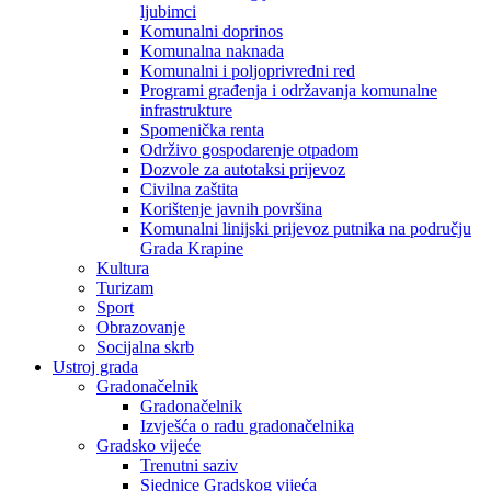
ljubimci
Komunalni doprinos
Komunalna naknada
Komunalni i poljoprivredni red
Programi građenja i održavanja komunalne
infrastrukture
Spomenička renta
Održivo gospodarenje otpadom
Dozvole za autotaksi prijevoz
Civilna zaštita
Korištenje javnih površina
Komunalni linijski prijevoz putnika na području
Grada Krapine
Kultura
Turizam
Sport
Obrazovanje
Socijalna skrb
Ustroj grada
Gradonačelnik
Gradonačelnik
Izvješća o radu gradonačelnika
Gradsko vijeće
Trenutni saziv
Sjednice Gradskog vijeća