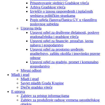
Prisustvovanje sjednici Gradskog vijeća
Arhiva Gradskog vijeća
Izvješće o iznosu raspoređenih i isplaćenih
sredstava političkim strankama
Popis udjela članova/članica GV u vlasništvu
poslovnog subjekta
Upravna tijela
Upravni odjel za društvene djelatnosti, poslove
gradonačelnika i gradskog vijeća
Upravni odjel za financije, proračun, javnu
nabavu i gospodarstvo
Upravni odjel za prostorno uređenje,
graditeljstvo, zaštitu okoliša i imovinsko pravne
odnose
Upravni odjel za gradnju, promet i komunalno
gospodarstvo
Mjesni odbori
Mladi i grad
Mladi i grad
Savjet mladih Grada Krapine
Dječje gradsko vijeće
E-uprava
Zahtjev za pristup informacijama
Zahtjev za produženje radnog vremena ugostiteljskog
objekta