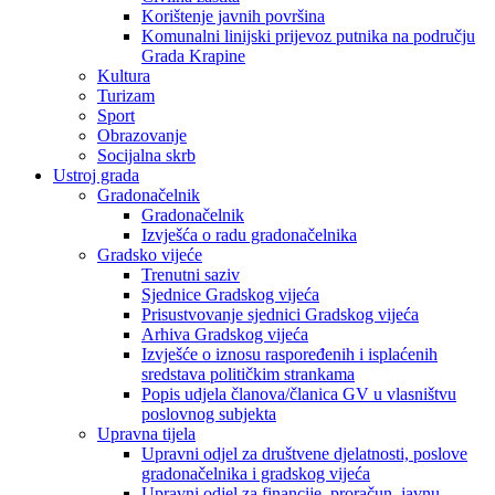
Korištenje javnih površina
Komunalni linijski prijevoz putnika na području
Grada Krapine
Kultura
Turizam
Sport
Obrazovanje
Socijalna skrb
Ustroj grada
Gradonačelnik
Gradonačelnik
Izvješća o radu gradonačelnika
Gradsko vijeće
Trenutni saziv
Sjednice Gradskog vijeća
Prisustvovanje sjednici Gradskog vijeća
Arhiva Gradskog vijeća
Izvješće o iznosu raspoređenih i isplaćenih
sredstava političkim strankama
Popis udjela članova/članica GV u vlasništvu
poslovnog subjekta
Upravna tijela
Upravni odjel za društvene djelatnosti, poslove
gradonačelnika i gradskog vijeća
Upravni odjel za financije, proračun, javnu