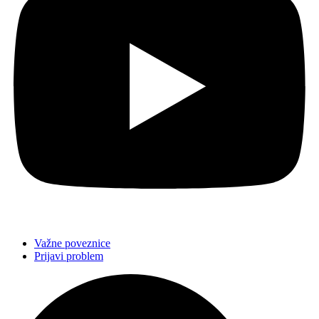
Važne poveznice
Prijavi problem