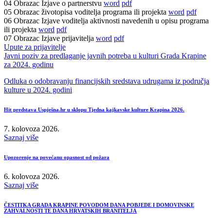
04 Obrazac Izjave o partnerstvu
word
pdf
05 Obrazac životopisa voditelja programa ili projekta
word
pdf
06 Obrazac Izjave voditelja aktivnosti navedenih u opisu programa
ili projekta
word
pdf
07 Obrazac Izjave prijavitelja
word
pdf
Upute za prijavitelje
Javni poziv za predlaganje javnih potreba u kulturi Grada Krapine
za 2024. godinu
Odluka o odobravanju financijskih sredstava udrugama iz područja
kulture u 2024. godini
Hit predstava Uspješna.hr u sklopu Tjedna kajkavske kulture Krapina 2026.
7. kolovoza 2026.
Saznaj više
Upozorenje na povećanu opasnost od požara
6. kolovoza 2026.
Saznaj više
ČESTITKA GRADA KRAPINE POVODOM DANA POBJEDE I DOMOVINSKE
ZAHVALNOSTI TE DANA HRVATSKIH BRANITELJA