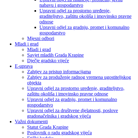
nabavu i gospodarstvo
Upravni odjel za prostorno uređenje,
graditeljstvo, zaštitu okoliša i imovinsko pravne
odnose
Upravni odjel za gradnju, promet i komunalno
gospodarstvo
Mjesni odbori
Mladi i grad
Mladi i grad
Savjet mladih Grada Krapine
Dječje gradsko vijeće
E-uprava
Zahtjev za pristup informacijama
Zahtjev za produženje radnog vremena ugostiteljskog
objekta
Upravni odjel za prostorno uređenje, graditeljstvo,
zaštitu okoliša i imovinsko pravne odnose
Upravni odjel za gradnju, promet i komunalno
gospodarstvo
Upravni odjel za društvene djelatnosti, poslove
gradonačelnika i gradskog vijeća
Važni dokumenti
Statut Grada Krapine
Poslovnik o radu gradskog vijeća