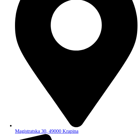
Magistratska 30, 49000 Krapina