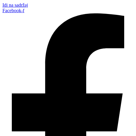
Idi na sadržaj
Facebook-f