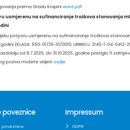
ugovanja prema Gradu Krapini
word
pdf
oru usmjerenu na sufinanciranje troškova stanovanja m
dini
jsku potporu usmjerenu na sufinanciranje troškova stanova
. godini (KLASA: 550-01/25-01/0010, URBROJ: 2140-1-04-0412-2
azdoblju od 8.7.2025. do 31.10.2025. godine pristiglo 11 zahtje
og poziva možete vidjeti
ovdje
.
 poveznice
Impressum
 poveznice
GDPR