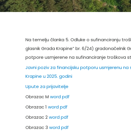
Na temelju članka 5. Odluke o sufinanciranju tro
glasnik Grada Krapine” br. 6/24) gradonačelnik Gr
potpore usmjerene na sufinanciranje troškova sta
Javni poziv za financijsku potporu usmjerenu na 
Krapine u 2025. godini
Upute za prijavitelje
Obrazac M
word
pdf
Obrazac 1
word
pdf
Obrazac 2
word
pdf
Obrazac 3
word
pdf