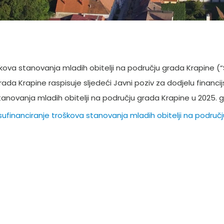
škova stanovanja mladih obitelji na području grada Krapine (“
ada Krapine raspisuje sljedeći Javni poziv za dodjelu financi
novanja mladih obitelji na području grada Krapine u 2025. g
sufinanciranje troškova stanovanja mladih obitelji na područ