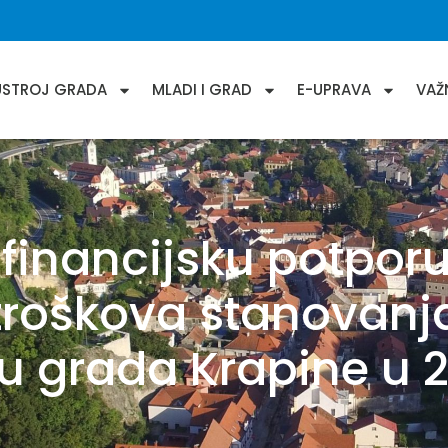
USTROJ GRADA
MLADI I GRAD
E-UPRAVA
VAŽ
 financijsku potpo
troškova stanovanja
u grada Krapine u 2