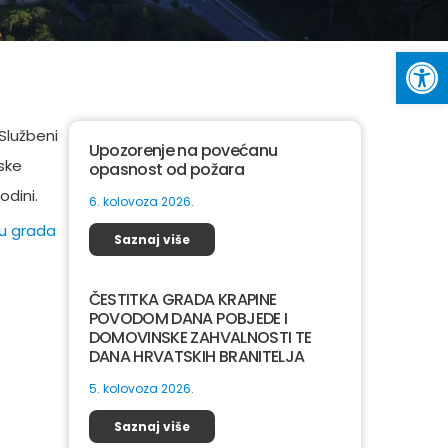
Op
Službeni
Upozorenje na povećanu
jske
opasnost od požara
odini.
6. kolovoza 2026.
ju grada
Saznaj više
ČESTITKA GRADA KRAPINE
POVODOM DANA POBJEDE I
DOMOVINSKE ZAHVALNOSTI TE
DANA HRVATSKIH BRANITELJA
5. kolovoza 2026.
Saznaj više