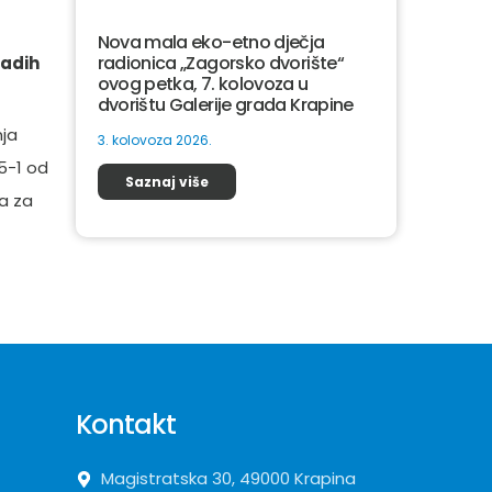
Nova mala eko-etno dječja
radionica „Zagorsko dvorište“
ladih
ovog petka, 7. kolovoza u
dvorištu Galerije grada Krapine
nja
3. kolovoza 2026.
5-1 od
Saznaj više
va za
Kontakt
Magistratska 30, 49000 Krapina