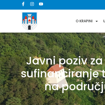
O KRAPINI
Javni poziv za
sufinanciranje 
na područj