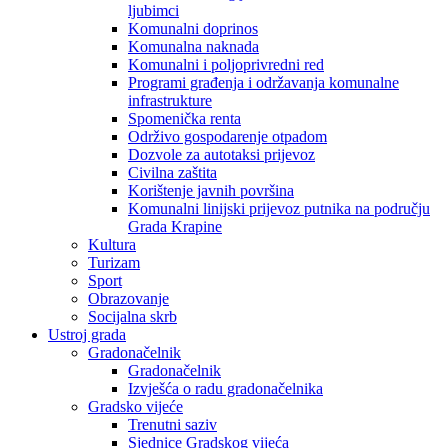
ljubimci
Komunalni doprinos
Komunalna naknada
Komunalni i poljoprivredni red
Programi građenja i održavanja komunalne
infrastrukture
Spomenička renta
Održivo gospodarenje otpadom
Dozvole za autotaksi prijevoz
Civilna zaštita
Korištenje javnih površina
Komunalni linijski prijevoz putnika na području
Grada Krapine
Kultura
Turizam
Sport
Obrazovanje
Socijalna skrb
Ustroj grada
Gradonačelnik
Gradonačelnik
Izvješća o radu gradonačelnika
Gradsko vijeće
Trenutni saziv
Sjednice Gradskog vijeća