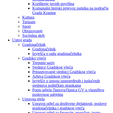
Korištenje javnih površina
Komunalni linijski prijevoz putnika na području
Grada Krapine
Kultura
Turizam
Sport
Obrazovanje
Socijalna skrb
Ustroj grada
Gradonačelnik
Gradonačelnik
Izvješća o radu gradonačelnika
Gradsko vijeće
Trenutni saziv
Sjednice Gradskog vijeća
Prisustvovanje sjednici Gradskog vijeća
Arhiva Gradskog vijeća
Izvješće o iznosu raspoređenih i isplaćenih
sredstava političkim strankama
Popis udjela članova/članica GV u vlasništvu
poslovnog subjekta
Upravna tijela
Upravni odjel za društvene djelatnosti, poslove
gradonačelnika i gradskog vijeća
Upravni odjel za financije, proračun, javnu