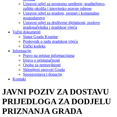
Upravni odjel za prostorno uređenje, graditeljstvo,
zaštitu okoliša i imovinsko pravne odnose
Upravni odjel za gradnju, promet i komunalno
gospodarstvo
Upravni odjel za društvene djelatnosti, poslove
gradonačelnika i gradskog vijeća
Važni dokumenti
Statut Grada Krapine
Poslovnik o radu gradskog vijeća
Etički kodeks
Informacije
Pravo na pristup informacijama
Izjava o pristupačnosti
Osoba za nepravilnosti
Sklopljeni ugovori Grada
Sponzorstava i donacije
Kontakt
JAVNI POZIV ZA DOSTAVU
PRIJEDLOGA ZA DODJELU
PRIZNANJA GRADA