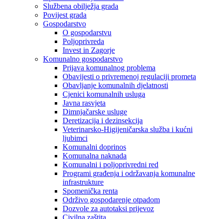
Službena obilježja grada
Povijest grada
Gospodarstvo
O gospodarstvu
Poljoprivreda
Invest in Zagorje
Komunalno gospodarstvo
Prijava komunalnog problema
Obavijesti o privremenoj regulaciji prometa
Obavljanje komunalnih djelatnosti
Cjenici komunalnih usluga
Javna rasvjeta
Dimnjačarske usluge
Deretizacija i dezinsekcija
Veterinarsko-Higijeničarska služba i kućni
ljubimci
Komunalni doprinos
Komunalna naknada
Komunalni i poljoprivredni red
Programi građenja i održavanja komunalne
infrastrukture
Spomenička renta
Održivo gospodarenje otpadom
Dozvole za autotaksi prijevoz
Civilna zaštita