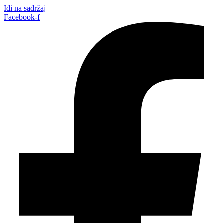
Idi na sadržaj
Facebook-f