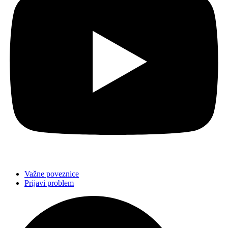
Važne poveznice
Prijavi problem