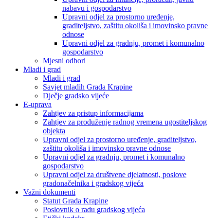
nabavu i gospodarstvo
Upravni odjel za prostorno uređenje,
graditeljstvo, zaštitu okoliša i imovinsko pravne
odnose
Upravni odjel za gradnju, promet i komunalno
gospodarstvo
Mjesni odbori
Mladi i grad
Mladi i grad
Savjet mladih Grada Krapine
Dječje gradsko vijeće
E-uprava
Zahtjev za pristup informacijama
Zahtjev za produženje radnog vremena ugostiteljskog
objekta
Upravni odjel za prostorno uređenje, graditeljstvo,
zaštitu okoliša i imovinsko pravne odnose
Upravni odjel za gradnju, promet i komunalno
gospodarstvo
Upravni odjel za društvene djelatnosti, poslove
gradonačelnika i gradskog vijeća
Važni dokumenti
Statut Grada Krapine
Poslovnik o radu gradskog vijeća