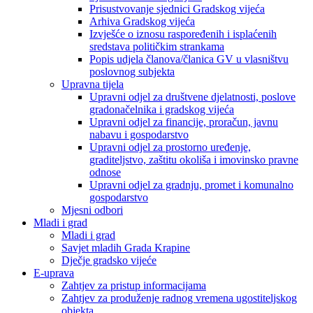
Prisustvovanje sjednici Gradskog vijeća
Arhiva Gradskog vijeća
Izvješće o iznosu raspoređenih i isplaćenih
sredstava političkim strankama
Popis udjela članova/članica GV u vlasništvu
poslovnog subjekta
Upravna tijela
Upravni odjel za društvene djelatnosti, poslove
gradonačelnika i gradskog vijeća
Upravni odjel za financije, proračun, javnu
nabavu i gospodarstvo
Upravni odjel za prostorno uređenje,
graditeljstvo, zaštitu okoliša i imovinsko pravne
odnose
Upravni odjel za gradnju, promet i komunalno
gospodarstvo
Mjesni odbori
Mladi i grad
Mladi i grad
Savjet mladih Grada Krapine
Dječje gradsko vijeće
E-uprava
Zahtjev za pristup informacijama
Zahtjev za produženje radnog vremena ugostiteljskog
objekta