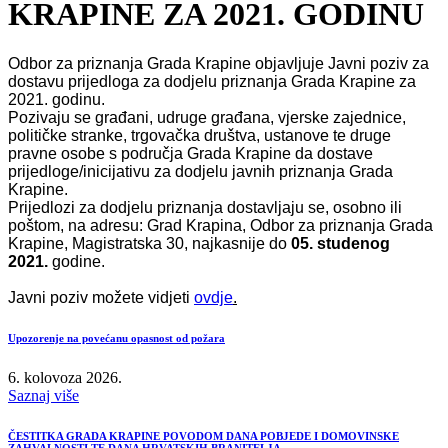
KRAPINE ZA 2021. GODINU
Odbor za priznanja Grada Krapine objavljuje Javni poziv za
dostavu prijedloga za dodjelu priznanja Grada Krapine za
2021. godinu.
Pozivaju se građani, udruge građana, vjerske zajednice,
političke stranke, trgovačka društva, ustanove te druge
pravne osobe s područja Grada Krapine da dostave
prijedloge/inicijativu za dodjelu javnih priznanja Grada
Krapine
.
Prijedlozi za dodjelu priznanja dostavljaju se, osobno ili
poštom, na adresu: Grad Krapina, Odbor za priznanja Grada
Krapine, Magistratska 30, najkasnije do
05. studenog
2021.
godine.
Javni poziv možete vidjeti
ovdje
.
Upozorenje na povećanu opasnost od požara
6. kolovoza 2026.
Saznaj više
ČESTITKA GRADA KRAPINE POVODOM DANA POBJEDE I DOMOVINSKE
ZAHVALNOSTI TE DANA HRVATSKIH BRANITELJA