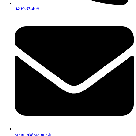
049/382-405
krapina@krapina.hr