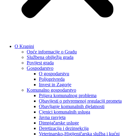
O Krapini
Opće informacije o Gradu
Službena obilježja grada
Povijest grada
Gospodarstvo
O gospodarstvu
Poljoprivreda
Invest in Zagorje
Komunalno gospodarstvo
Prijava komunalnog problema
Obavijesti o privremenoj regulaciji prometa
Obavljanje komunalnih djelatnosti
Cjenici komunalnih usluga
Javna rasvjeta
Dimnjačarske usluge
Deretizacija i dezinsekcija
Veterinarsko-Higijeničarska služba i kućni