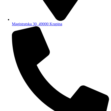
Magistratska 30, 49000 Krapina