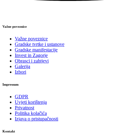
Važne poveznice
Važne poveznice
Gradske tvrtke i ustanove
Gradske manifestacije
Invest in Zagorje
Obrasci i zahtjevi
Galerija
Izbori
Impressum
GDPR
Uvjeti korištenja
Privatnost
Politika kolačića
Izjava o pristupačnosti
Kontakt