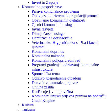
Invest in Zagorje
Komunalno gospodarstvo
Prijava komunalnog problema
Obavijesti o privremenoj regulaciji prometa
Obavljanje komunalnih djelatnosti
Cjenici komunalnih usluga
Javna rasvjeta
Dimnjačarske usluge
Deretizacija i dezinsekcija
Veterinarsko-Higijeničarska služba i kućni
ljubimci
Komunalni doprinos
Komunalna naknada
Komunalni i poljoprivredni red
Programi građenja i održavanja komunalne
infrastrukture
Spomenička renta
Održivo gospodarenje otpadom
Dozvole za autotaksi prijevoz
Civilna zaštita
Korištenje javnih površina
Komunalni linijski prijevoz putnika na području
Grada Krapine
Kultura
Turizam