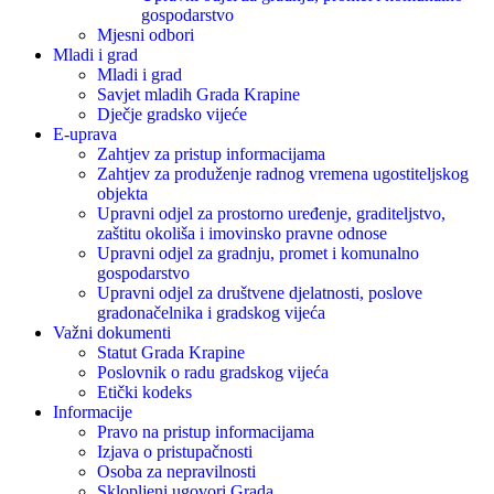
gospodarstvo
Mjesni odbori
Mladi i grad
Mladi i grad
Savjet mladih Grada Krapine
Dječje gradsko vijeće
E-uprava
Zahtjev za pristup informacijama
Zahtjev za produženje radnog vremena ugostiteljskog
objekta
Upravni odjel za prostorno uređenje, graditeljstvo,
zaštitu okoliša i imovinsko pravne odnose
Upravni odjel za gradnju, promet i komunalno
gospodarstvo
Upravni odjel za društvene djelatnosti, poslove
gradonačelnika i gradskog vijeća
Važni dokumenti
Statut Grada Krapine
Poslovnik o radu gradskog vijeća
Etički kodeks
Informacije
Pravo na pristup informacijama
Izjava o pristupačnosti
Osoba za nepravilnosti
Sklopljeni ugovori Grada