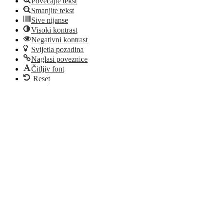
Povećajte tekst
Smanjite tekst
Sive nijanse
Visoki kontrast
Negativni kontrast
Svijetla pozadina
Naglasi poveznice
Čitljiv font
Reset