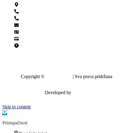
Magistratska 30, 49000 Krapina
049/382-400
049/382-405
krapina@krapina.hr
OIB: 70356651896
IBAN: HR0823400091821100007
Pon-Pet: 7:00 – 15:00
Copyright ©
Grad Krapina
| Sva prava pridržana
Developed by
krMedia
Skip to content
Open toolbar
Pristupačnost