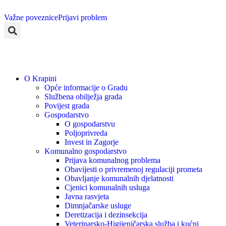
Važne poveznice
Prijavi problem
O Krapini
Opće informacije o Gradu
Službena obilježja grada
Povijest grada
Gospodarstvo
O gospodarstvu
Poljoprivreda
Invest in Zagorje
Komunalno gospodarstvo
Prijava komunalnog problema
Obavijesti o privremenoj regulaciji prometa
Obavljanje komunalnih djelatnosti
Cjenici komunalnih usluga
Javna rasvjeta
Dimnjačarske usluge
Deretizacija i dezinsekcija
Veterinarsko-Higijeničarska služba i kućni