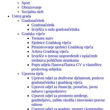
Sport
Obrazovanje
Socijalna skrb
Ustroj grada
Gradonačelnik
Gradonačelnik
Izvješća o radu gradonačelnika
Gradsko vijeće
Trenutni saziv
Sjednice Gradskog vijeća
Prisustvovanje sjednici Gradskog vijeća
Arhiva Gradskog vijeća
Izvješće o iznosu raspoređenih i isplaćenih
sredstava političkim strankama
Popis udjela članova/članica GV u vlasništvu
poslovnog subjekta
Upravna tijela
Upravni odjel za društvene djelatnosti, poslove
gradonačelnika i gradskog vijeća
Upravni odjel za financije, proračun, javnu
nabavu i gospodarstvo
Upravni odjel za prostorno uređenje,
graditeljstvo, zaštitu okoliša i imovinsko pravne
odnose
Upravni odjel za gradnju, promet i komunalno