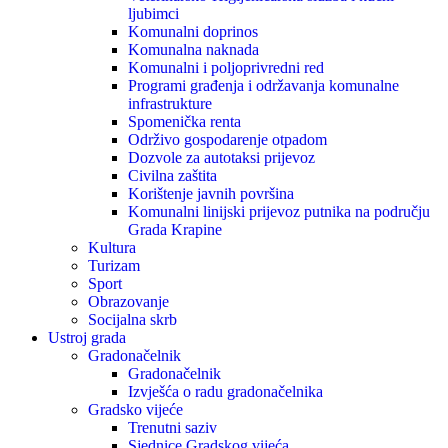
ljubimci
Komunalni doprinos
Komunalna naknada
Komunalni i poljoprivredni red
Programi građenja i održavanja komunalne
infrastrukture
Spomenička renta
Održivo gospodarenje otpadom
Dozvole za autotaksi prijevoz
Civilna zaštita
Korištenje javnih površina
Komunalni linijski prijevoz putnika na području
Grada Krapine
Kultura
Turizam
Sport
Obrazovanje
Socijalna skrb
Ustroj grada
Gradonačelnik
Gradonačelnik
Izvješća o radu gradonačelnika
Gradsko vijeće
Trenutni saziv
Sjednice Gradskog vijeća