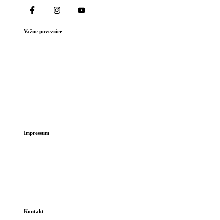
Važne poveznice
Važne poveznice
Gradske tvrtke i ustanove
Gradske manifestacije
Invest in Zagorje
Obrasci i zahtjevi
Galerija
Izbori
Impressum
GDPR
Uvjeti korištenja
Privatnost
Politika kolačića
Izjava o pristupačnosti
Kontakt