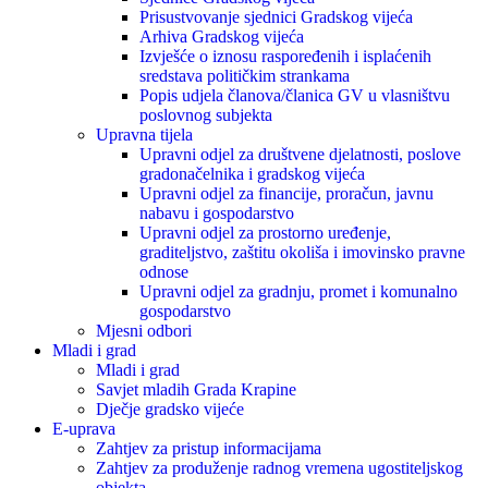
Prisustvovanje sjednici Gradskog vijeća
Arhiva Gradskog vijeća
Izvješće o iznosu raspoređenih i isplaćenih
sredstava političkim strankama
Popis udjela članova/članica GV u vlasništvu
poslovnog subjekta
Upravna tijela
Upravni odjel za društvene djelatnosti, poslove
gradonačelnika i gradskog vijeća
Upravni odjel za financije, proračun, javnu
nabavu i gospodarstvo
Upravni odjel za prostorno uređenje,
graditeljstvo, zaštitu okoliša i imovinsko pravne
odnose
Upravni odjel za gradnju, promet i komunalno
gospodarstvo
Mjesni odbori
Mladi i grad
Mladi i grad
Savjet mladih Grada Krapine
Dječje gradsko vijeće
E-uprava
Zahtjev za pristup informacijama
Zahtjev za produženje radnog vremena ugostiteljskog
objekta