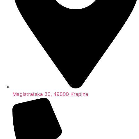
Magistratska 30, 49000 Krapina