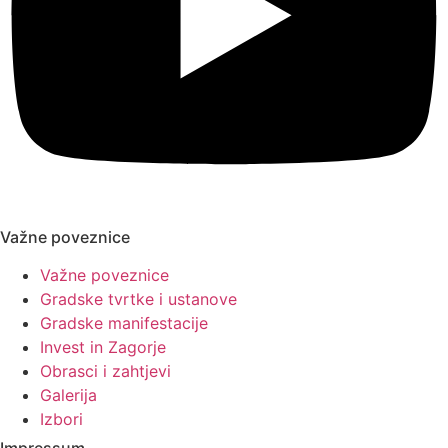
Važne poveznice
Važne poveznice
Gradske tvrtke i ustanove
Gradske manifestacije
Invest in Zagorje
Obrasci i zahtjevi
Galerija
Izbori