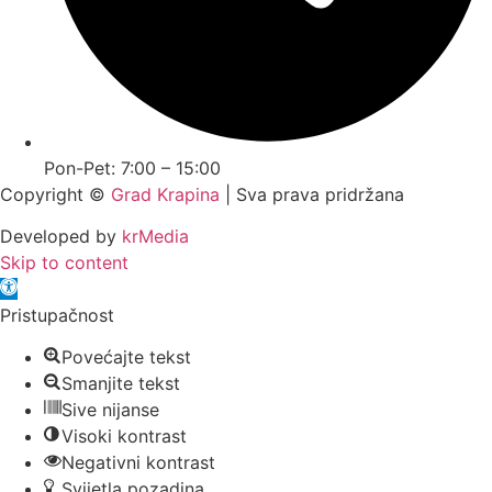
Pon-Pet: 7:00 – 15:00
Copyright ©
Grad Krapina
| Sva prava pridržana
Developed by
krMedia
Skip to content
Open toolbar
Pristupačnost
Povećajte tekst
Smanjite tekst
Sive nijanse
Visoki kontrast
Negativni kontrast
Svijetla pozadina