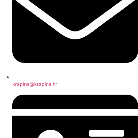
krapina@krapina.hr