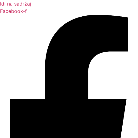
Idi na sadržaj
Facebook-f