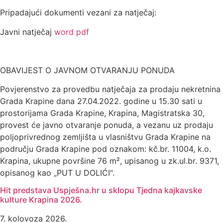
Pripadajući dokumenti vezani za natječaj:
Javni natječaj
word
pdf
OBAVIJEST O JAVNOM OTVARANJU PONUDA
Povjerenstvo za provedbu natječaja za prodaju nekretnina
Grada Krapine dana 27.04.2022. godine u 15.30 sati u
prostorijama Grada Krapine, Krapina, Magistratska 30,
provest će javno otvaranje ponuda, a vezanu uz prodaju
poljoprivrednog zemljišta u vlasništvu Grada Krapine na
području Grada Krapine pod oznakom: kč.br. 11004, k.o.
Krapina, ukupne površine 76 m², upisanog u zk.ul.br. 9371,
opisanog kao „PUT U DOLIĆI“.
Hit predstava Uspješna.hr u sklopu Tjedna kajkavske
kulture Krapina 2026.
7. kolovoza 2026.