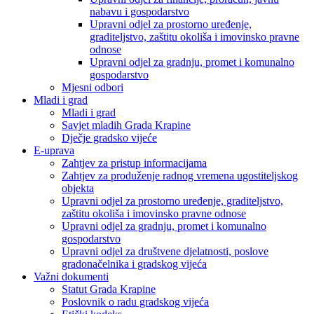
nabavu i gospodarstvo
Upravni odjel za prostorno uređenje,
graditeljstvo, zaštitu okoliša i imovinsko pravne
odnose
Upravni odjel za gradnju, promet i komunalno
gospodarstvo
Mjesni odbori
Mladi i grad
Mladi i grad
Savjet mladih Grada Krapine
Dječje gradsko vijeće
E-uprava
Zahtjev za pristup informacijama
Zahtjev za produženje radnog vremena ugostiteljskog
objekta
Upravni odjel za prostorno uređenje, graditeljstvo,
zaštitu okoliša i imovinsko pravne odnose
Upravni odjel za gradnju, promet i komunalno
gospodarstvo
Upravni odjel za društvene djelatnosti, poslove
gradonačelnika i gradskog vijeća
Važni dokumenti
Statut Grada Krapine
Poslovnik o radu gradskog vijeća