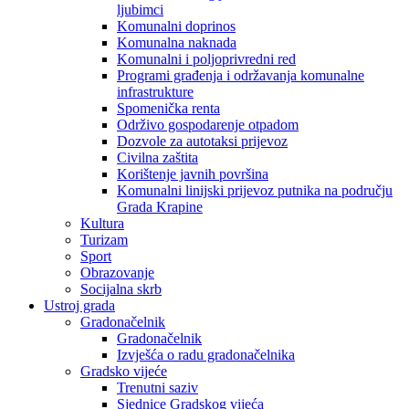
ljubimci
Komunalni doprinos
Komunalna naknada
Komunalni i poljoprivredni red
Programi građenja i održavanja komunalne
infrastrukture
Spomenička renta
Održivo gospodarenje otpadom
Dozvole za autotaksi prijevoz
Civilna zaštita
Korištenje javnih površina
Komunalni linijski prijevoz putnika na području
Grada Krapine
Kultura
Turizam
Sport
Obrazovanje
Socijalna skrb
Ustroj grada
Gradonačelnik
Gradonačelnik
Izvješća o radu gradonačelnika
Gradsko vijeće
Trenutni saziv
Sjednice Gradskog vijeća