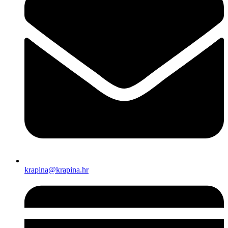
krapina@krapina.hr