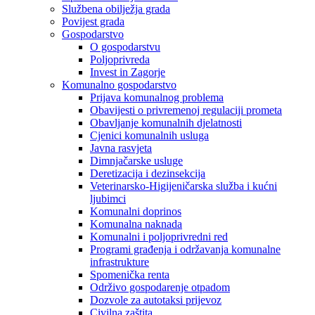
Službena obilježja grada
Povijest grada
Gospodarstvo
O gospodarstvu
Poljoprivreda
Invest in Zagorje
Komunalno gospodarstvo
Prijava komunalnog problema
Obavijesti o privremenoj regulaciji prometa
Obavljanje komunalnih djelatnosti
Cjenici komunalnih usluga
Javna rasvjeta
Dimnjačarske usluge
Deretizacija i dezinsekcija
Veterinarsko-Higijeničarska služba i kućni
ljubimci
Komunalni doprinos
Komunalna naknada
Komunalni i poljoprivredni red
Programi građenja i održavanja komunalne
infrastrukture
Spomenička renta
Održivo gospodarenje otpadom
Dozvole za autotaksi prijevoz
Civilna zaštita