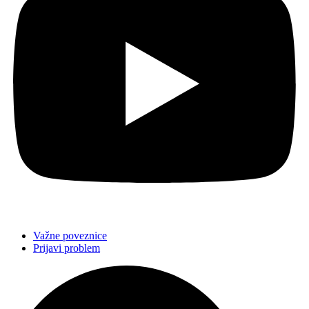
Važne poveznice
Prijavi problem