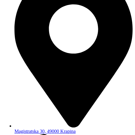
Magistratska 30, 49000 Krapina