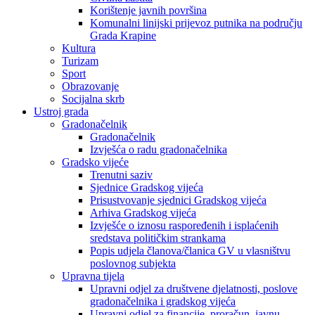
Korištenje javnih površina
Komunalni linijski prijevoz putnika na području
Grada Krapine
Kultura
Turizam
Sport
Obrazovanje
Socijalna skrb
Ustroj grada
Gradonačelnik
Gradonačelnik
Izvješća o radu gradonačelnika
Gradsko vijeće
Trenutni saziv
Sjednice Gradskog vijeća
Prisustvovanje sjednici Gradskog vijeća
Arhiva Gradskog vijeća
Izvješće o iznosu raspoređenih i isplaćenih
sredstava političkim strankama
Popis udjela članova/članica GV u vlasništvu
poslovnog subjekta
Upravna tijela
Upravni odjel za društvene djelatnosti, poslove
gradonačelnika i gradskog vijeća
Upravni odjel za financije, proračun, javnu