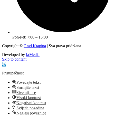
Pon-Pet: 7:00 – 15:00
Copyright ©
Grad Krapina
| Sva prava pridržana
Developed by
krMedia
Skip to content
Open toolbar
Pristupačnost
Povećajte tekst
Smanjite tekst
Sive nijanse
Visoki kontrast
Negativni kontrast
Svijetla pozadina
Naglasi poveznice