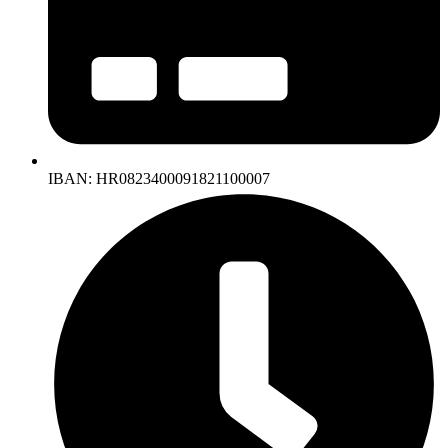
IBAN: HR0823400091821100007