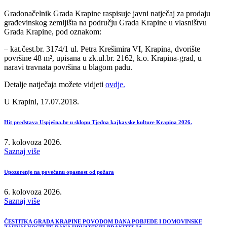
Gradonačelnik Grada Krapine raspisuje javni natječaj za prodaju
građevinskog zemljišta na području Grada Krapine u vlasništvu
Grada Krapine, pod oznakom:
– kat.čest.br. 3174/1 ul. Petra Krešimira VI, Krapina, dvorište
površine 48 m², upisana u zk.ul.br. 2162, k.o. Krapina-grad, u
naravi travnata površina u blagom padu.
Detalje natječaja možete vidjeti
ovdje.
U Krapini, 17.07.2018.
Hit predstava Uspješna.hr u sklopu Tjedna kajkavske kulture Krapina 2026.
7. kolovoza 2026.
Saznaj više
Upozorenje na povećanu opasnost od požara
6. kolovoza 2026.
Saznaj više
ČESTITKA GRADA KRAPINE POVODOM DANA POBJEDE I DOMOVINSKE