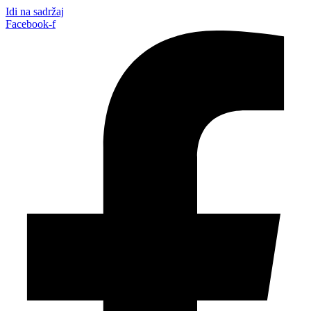
Idi na sadržaj
Facebook-f