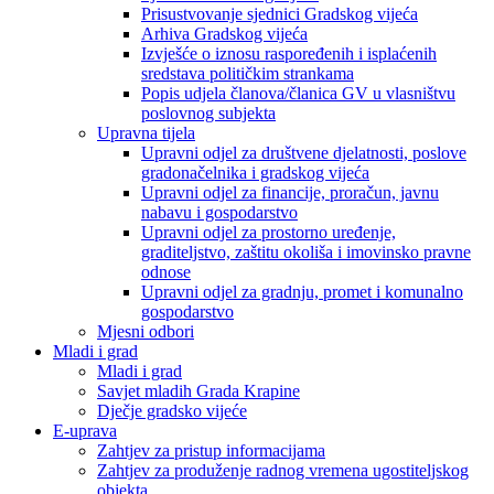
Prisustvovanje sjednici Gradskog vijeća
Arhiva Gradskog vijeća
Izvješće o iznosu raspoređenih i isplaćenih
sredstava političkim strankama
Popis udjela članova/članica GV u vlasništvu
poslovnog subjekta
Upravna tijela
Upravni odjel za društvene djelatnosti, poslove
gradonačelnika i gradskog vijeća
Upravni odjel za financije, proračun, javnu
nabavu i gospodarstvo
Upravni odjel za prostorno uređenje,
graditeljstvo, zaštitu okoliša i imovinsko pravne
odnose
Upravni odjel za gradnju, promet i komunalno
gospodarstvo
Mjesni odbori
Mladi i grad
Mladi i grad
Savjet mladih Grada Krapine
Dječje gradsko vijeće
E-uprava
Zahtjev za pristup informacijama
Zahtjev za produženje radnog vremena ugostiteljskog
objekta