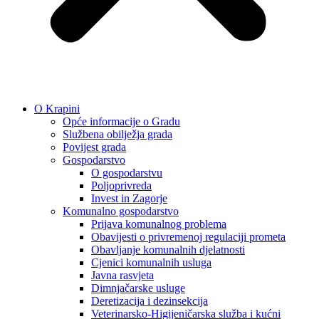
O Krapini
Opće informacije o Gradu
Službena obilježja grada
Povijest grada
Gospodarstvo
O gospodarstvu
Poljoprivreda
Invest in Zagorje
Komunalno gospodarstvo
Prijava komunalnog problema
Obavijesti o privremenoj regulaciji prometa
Obavljanje komunalnih djelatnosti
Cjenici komunalnih usluga
Javna rasvjeta
Dimnjačarske usluge
Deretizacija i dezinsekcija
Veterinarsko-Higijeničarska služba i kućni