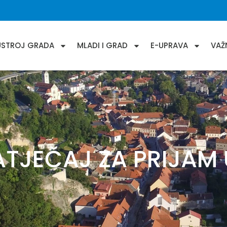
USTROJ GRADA
MLADI I GRAD
E-UPRAVA
VAŽ
ATJEČAJ ZA PRIJAM 