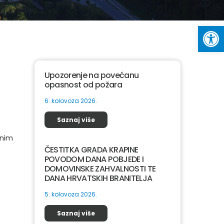
Op
Upozorenje na povećanu
opasnost od požara
6. kolovoza 2026.
Saznaj više
dnim
ČESTITKA GRADA KRAPINE
POVODOM DANA POBJEDE I
DOMOVINSKE ZAHVALNOSTI TE
DANA HRVATSKIH BRANITELJA
5. kolovoza 2026.
Saznaj više