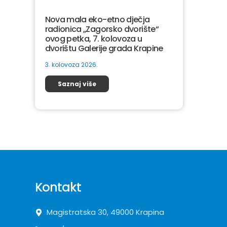
Nova mala eko-etno dječja
radionica „Zagorsko dvorište“
ovog petka, 7. kolovoza u
dvorištu Galerije grada Krapine
3. kolovoza 2026.
Saznaj više
Kontakt
Magistratska 30, 49000 Krapina