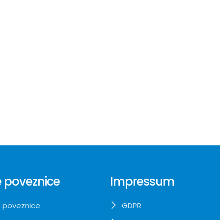
 poveznice
Impressum
 poveznice
GDPR