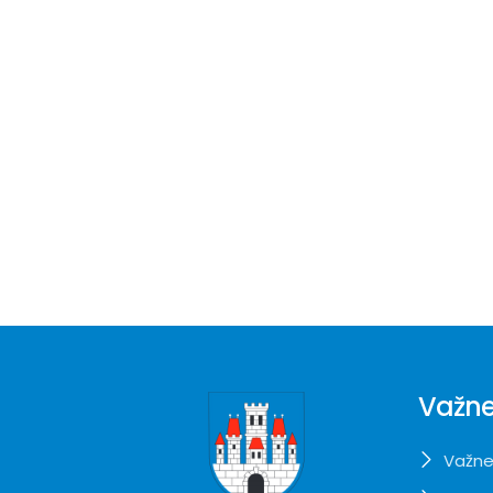
Važne
Važne