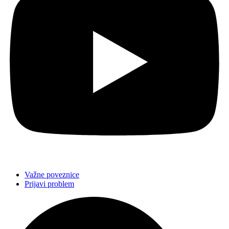
Važne poveznice
Prijavi problem