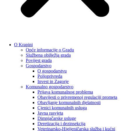
O Krapini
Opće informacije o Gradu
Službena obilježja grada
Povijest grada
Gospodarstvo
O gospodarstvu
Poljoprivreda
Invest in Zagorje
Komunalno gospodarstvo
Prijava komunalnog problema
Obavijesti o privremenoj regulaciji prometa
Obavljanje komunalnih djelatnosti
Cjenici komunalnih usluga
Javna rasvjeta
Dimnjačarske usluge
Deretizacija i dezinsekcija
Veterinarsko-Higijeničarska služba i kućni