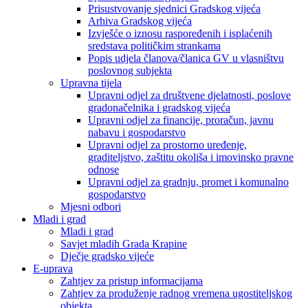
Prisustvovanje sjednici Gradskog vijeća
Arhiva Gradskog vijeća
Izvješće o iznosu raspoređenih i isplaćenih
sredstava političkim strankama
Popis udjela članova/članica GV u vlasništvu
poslovnog subjekta
Upravna tijela
Upravni odjel za društvene djelatnosti, poslove
gradonačelnika i gradskog vijeća
Upravni odjel za financije, proračun, javnu
nabavu i gospodarstvo
Upravni odjel za prostorno uređenje,
graditeljstvo, zaštitu okoliša i imovinsko pravne
odnose
Upravni odjel za gradnju, promet i komunalno
gospodarstvo
Mjesni odbori
Mladi i grad
Mladi i grad
Savjet mladih Grada Krapine
Dječje gradsko vijeće
E-uprava
Zahtjev za pristup informacijama
Zahtjev za produženje radnog vremena ugostiteljskog
objekta