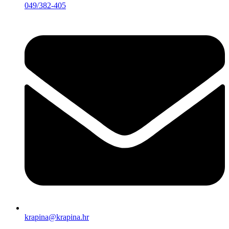
049/382-405
krapina@krapina.hr