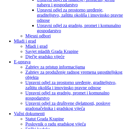
nabavu i gospodarstvo
Upravni odjel za prostorno uređenje,
graditeljstvo, zaštitu okoliša i imovinsko pravne
odnose
Upravni odjel za gradnju, promet i komunalno
gospodarstvo
Mjesni odbori
Mladi i grad
Mladi i grad
Savjet mladih Grada Krapine
Dječje gradsko vijeće
E-uprava
Zahtjev za pristup informacijama
Zahtjev za produženje radnog vremena ugostiteljskog
objekta
Upravni odjel za prostorno uređenje, graditeljstvo,
zaštitu okoliša i imovinsko pravne odnose
Upravni odjel za gradnju, promet i komunalno
gospodarstvo
Upravni odjel za društvene djelatnosti, poslove
gradonačelnika i gradskog vijeća
Važni dokumenti
Statut Grada Krapine
Poslovnik o radu gradskog vijeća