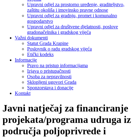
Upravni odjel za prostorno uređenje, graditeljstvo,
zaštitu okoliša i imovinsko pravne odnose
Upravni odjel za gradnju, promet i komunalno
gospodarstvo
Upravni odjel za društvene djelatnosti, poslove
gradonačelnika i gradskog vijeća
Važni dokumenti
Statut Grada Krapine
Poslovnik o radu gradskog vijeća
Etički kodeks
Informacije
Pravo na pristup informacijama
Izjava o pristupačnosti
Osoba za nepravilnosti
Sklopljeni ugovori Grada
Sponzorstava i donacije
Kontakt
Javni natječaj za financiranje
projekata/programa udruga iz
područja poljoprivrede i