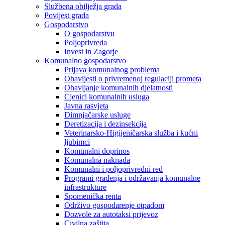
Službena obilježja grada
Povijest grada
Gospodarstvo
O gospodarstvu
Poljoprivreda
Invest in Zagorje
Komunalno gospodarstvo
Prijava komunalnog problema
Obavijesti o privremenoj regulaciji prometa
Obavljanje komunalnih djelatnosti
Cjenici komunalnih usluga
Javna rasvjeta
Dimnjačarske usluge
Deretizacija i dezinsekcija
Veterinarsko-Higijeničarska služba i kućni
ljubimci
Komunalni doprinos
Komunalna naknada
Komunalni i poljoprivredni red
Programi građenja i održavanja komunalne
infrastrukture
Spomenička renta
Održivo gospodarenje otpadom
Dozvole za autotaksi prijevoz
Civilna zaštita