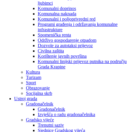
ljubimci
Komunalni doprinos
Komunalna naknada
Komunalni i poljoprivredni red
Programi građenja i održavanja komunalne
infrastrukture
Spomenička renta
Održivo gospodarenje otpadom
Dozvole za autotaksi prijevoz
Civilna zaštita
Korištenje javnih površina
Komunalni linijski prijevoz putnika na području
Grada Krapine
Kultura
Turizam
Sport
Obrazovanje
Socijalna skrb
Ustroj grada
Gradonačelnik
Gradonačelnik
Izvješća o radu gradonačelnika
Gradsko vijeće
Trenutni saziv
Sjednice Gradskog vijeća