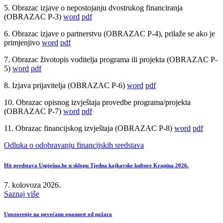
5. Obrazac izjave o nepostojanju dvostrukog financiranja
(OBRAZAC P-3)
word
pdf
6. Obrazac izjave o partnerstvu (OBRAZAC P-4), prilaže se ako je
primjenjivo
word
pdf
7. Obrazac životopis voditelja programa ili projekta (OBRAZAC P-
5)
word
pdf
8. Izjava prijavitelja (OBRAZAC P-6)
word
pdf
10. Obrazac opisnog izvještaja provedbe programa/projekta
(OBRAZAC P-7)
word
pdf
11. Obrazac financijskog izvještaja (OBRAZAC P-8)
word
pdf
Odluka o odobravanju financijskih sredstava
Hit predstava Uspješna.hr u sklopu Tjedna kajkavske kulture Krapina 2026.
7. kolovoza 2026.
Saznaj više
Upozorenje na povećanu opasnost od požara