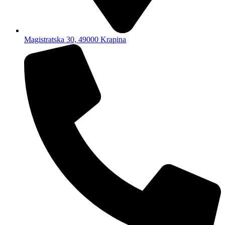
Magistratska 30, 49000 Krapina