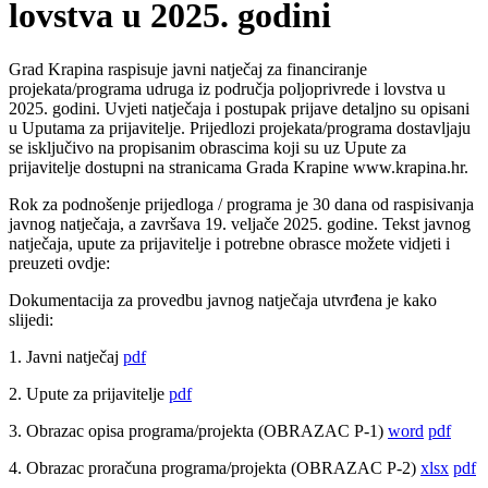
lovstva u 2025. godini
Grad Krapina raspisuje javni natječaj za financiranje
projekata/programa udruga iz područja poljoprivrede i lovstva u
2025. godini. Uvjeti natječaja i postupak prijave detaljno su opisani
u Uputama za prijavitelje. Prijedlozi projekata/programa dostavljaju
se isključivo na propisanim obrascima koji su uz Upute za
prijavitelje dostupni na stranicama Grada Krapine www.krapina.hr.
Rok za podnošenje prijedloga / programa je 30 dana od raspisivanja
javnog natječaja, a završava 19. veljače 2025. godine. Tekst javnog
natječaja, upute za prijavitelje i potrebne obrasce možete vidjeti i
preuzeti ovdje:
Dokumentacija za provedbu javnog natječaja utvrđena je kako
slijedi:
1. Javni natječaj
pdf
2. Upute za prijavitelje
pdf
3. Obrazac opisa programa/projekta (OBRAZAC P-1)
word
pdf
4. Obrazac proračuna programa/projekta (OBRAZAC P-2)
xlsx
pdf