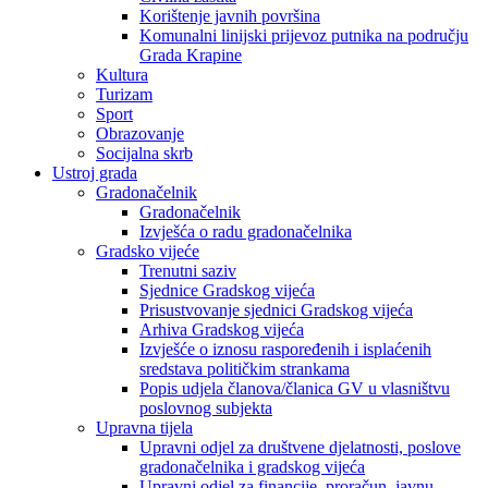
Korištenje javnih površina
Komunalni linijski prijevoz putnika na području
Grada Krapine
Kultura
Turizam
Sport
Obrazovanje
Socijalna skrb
Ustroj grada
Gradonačelnik
Gradonačelnik
Izvješća o radu gradonačelnika
Gradsko vijeće
Trenutni saziv
Sjednice Gradskog vijeća
Prisustvovanje sjednici Gradskog vijeća
Arhiva Gradskog vijeća
Izvješće o iznosu raspoređenih i isplaćenih
sredstava političkim strankama
Popis udjela članova/članica GV u vlasništvu
poslovnog subjekta
Upravna tijela
Upravni odjel za društvene djelatnosti, poslove
gradonačelnika i gradskog vijeća
Upravni odjel za financije, proračun, javnu