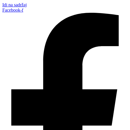
Idi na sadržaj
Facebook-f