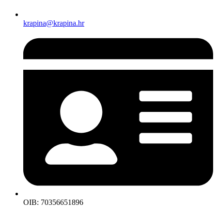
krapina@krapina.hr
OIB: 70356651896