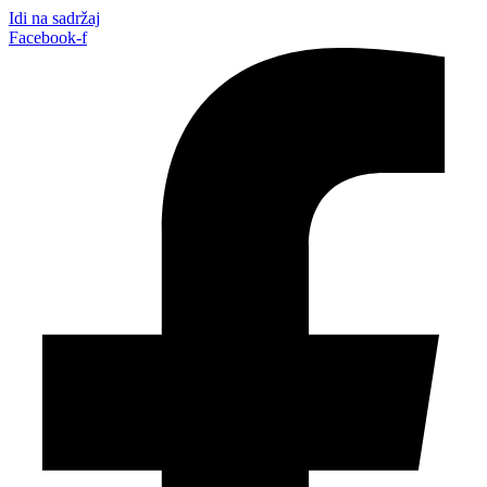
Idi na sadržaj
Facebook-f