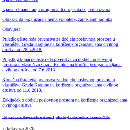
Izjava o financiranju programa ili projekata iz javnih izvora
Obrazac da organizacija nema volontera, zaposlenih radnika
Obavijest
Prijedlog liste reda prvenstva za dodjelu poslovnog prostora u
vlasništvu Grada Krapine na korištenje organizacijama civilnog
društva od 28.5.2018.
Prijedlog konačne liste reda prvenstva za dodjelu poslovnog
prostora u vlasništvu Grada Krapine na korištenje organizacijama
civilnog društva od 7.6.2018.
Konačna lista reda prvenstva za dodjelu poslovnog prostora u
vlasništvu Grada Krapine na korištenje organizacijama civilnog
društva od 11.6.2018.
Zaključak o dodjeli poslovnog prostora na korištenje organizacijama
civilnog društva
Hit predstava Uspješna.hr u sklopu Tjedna kajkavske kulture Krapina 2026.
7. kolovoza 2026.