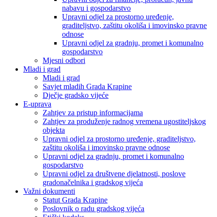
nabavu i gospodarstvo
Upravni odjel za prostorno uređenje,
graditeljstvo, zaštitu okoliša i imovinsko pravne
odnose
Upravni odjel za gradnju, promet i komunalno
gospodarstvo
Mjesni odbori
Mladi i grad
Mladi i grad
Savjet mladih Grada Krapine
Dječje gradsko vijeće
E-uprava
Zahtjev za pristup informacijama
Zahtjev za produženje radnog vremena ugostiteljskog
objekta
Upravni odjel za prostorno uređenje, graditeljstvo,
zaštitu okoliša i imovinsko pravne odnose
Upravni odjel za gradnju, promet i komunalno
gospodarstvo
Upravni odjel za društvene djelatnosti, poslove
gradonačelnika i gradskog vijeća
Važni dokumenti
Statut Grada Krapine
Poslovnik o radu gradskog vijeća