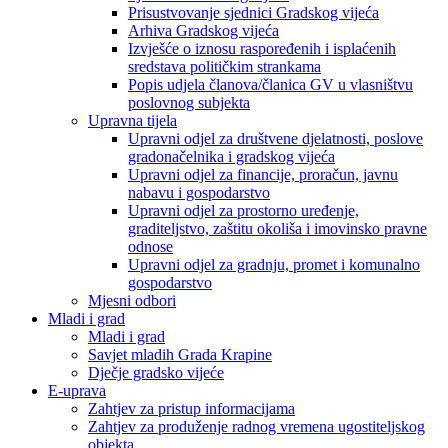
Prisustvovanje sjednici Gradskog vijeća
Arhiva Gradskog vijeća
Izvješće o iznosu raspoređenih i isplaćenih
sredstava političkim strankama
Popis udjela članova/članica GV u vlasništvu
poslovnog subjekta
Upravna tijela
Upravni odjel za društvene djelatnosti, poslove
gradonačelnika i gradskog vijeća
Upravni odjel za financije, proračun, javnu
nabavu i gospodarstvo
Upravni odjel za prostorno uređenje,
graditeljstvo, zaštitu okoliša i imovinsko pravne
odnose
Upravni odjel za gradnju, promet i komunalno
gospodarstvo
Mjesni odbori
Mladi i grad
Mladi i grad
Savjet mladih Grada Krapine
Dječje gradsko vijeće
E-uprava
Zahtjev za pristup informacijama
Zahtjev za produženje radnog vremena ugostiteljskog
objekta