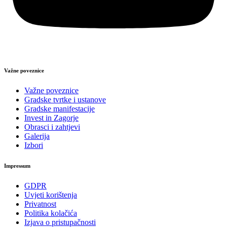
Važne poveznice
Važne poveznice
Gradske tvrtke i ustanove
Gradske manifestacije
Invest in Zagorje
Obrasci i zahtjevi
Galerija
Izbori
Impressum
GDPR
Uvjeti korištenja
Privatnost
Politika kolačića
Izjava o pristupačnosti