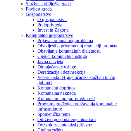
Službena obilježja grada
Povijest grada
Gospodarstvo
O gospodarstvu
Poljoprivreda
Invest in Zagorje
Komunalno gospodarstvo
Prijava komunalnog problema
Obavijesti o privremenoj regulaciji prometa
Obavljanje komunalnih djelatnosti
Cjenici komunalnih usluga
Javna rasvjeta
Dimnjačarske usluge
Deretizacija i dezinsekcija
Veterinarsko-Higijeničarska služba i kućni
ljubimci
Komunalni doprinos
Komunalna naknada
Komunalni i poljoprivredni red
Programi građenja i održavanja komunalne
infrastrukture
Spomenička renta
Održivo gospodarenje otpadom
Dozvole za autotaksi prijevoz
Civilna zaštita