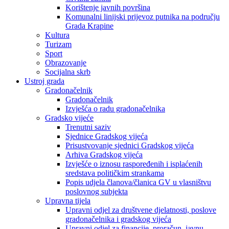
Korištenje javnih površina
Komunalni linijski prijevoz putnika na području
Grada Krapine
Kultura
Turizam
Sport
Obrazovanje
Socijalna skrb
Ustroj grada
Gradonačelnik
Gradonačelnik
Izvješća o radu gradonačelnika
Gradsko vijeće
Trenutni saziv
Sjednice Gradskog vijeća
Prisustvovanje sjednici Gradskog vijeća
Arhiva Gradskog vijeća
Izvješće o iznosu raspoređenih i isplaćenih
sredstava političkim strankama
Popis udjela članova/članica GV u vlasništvu
poslovnog subjekta
Upravna tijela
Upravni odjel za društvene djelatnosti, poslove
gradonačelnika i gradskog vijeća
Upravni odjel za financije, proračun, javnu