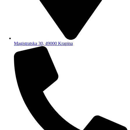
Magistratska 30, 49000 Krapina