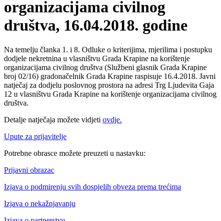
organizacijama civilnog
društva, 16.04.2018. godine
Na temelju članka 1. i 8. Odluke o kriterijima, mjerilima i postupku
dodjele nekretnina u vlasništvu Grada Krapine na korištenje
organizacijama civilnog društva (Službeni glasnik Grada Krapine
broj 02/16) gradonačelnik Grada Krapine raspisuje 16.4.2018. Javni
natječaj za dodjelu poslovnog prostora na adresi Trg Ljudevita Gaja
12 u vlasništvu Grada Krapine na korištenje organizacijama civilnog
društva.
Detalje natječaja možete vidjeti
ovdje.
Upute za prijavitelje
Potrebne obrasce možete preuzeti u nastavku:
Prijavni obrazac
Izjava o podmirenju svih dospjelih obveza prema trećima
Izjava o nekažnjavanju
Izjava o partnerstvu