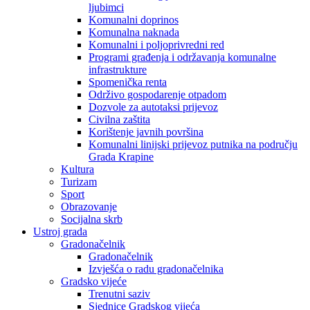
ljubimci
Komunalni doprinos
Komunalna naknada
Komunalni i poljoprivredni red
Programi građenja i održavanja komunalne
infrastrukture
Spomenička renta
Održivo gospodarenje otpadom
Dozvole za autotaksi prijevoz
Civilna zaštita
Korištenje javnih površina
Komunalni linijski prijevoz putnika na području
Grada Krapine
Kultura
Turizam
Sport
Obrazovanje
Socijalna skrb
Ustroj grada
Gradonačelnik
Gradonačelnik
Izvješća o radu gradonačelnika
Gradsko vijeće
Trenutni saziv
Sjednice Gradskog vijeća