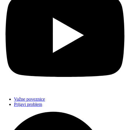
Važne poveznice
Prijavi problem