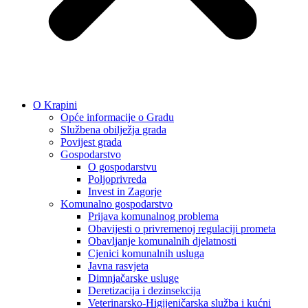
O Krapini
Opće informacije o Gradu
Službena obilježja grada
Povijest grada
Gospodarstvo
O gospodarstvu
Poljoprivreda
Invest in Zagorje
Komunalno gospodarstvo
Prijava komunalnog problema
Obavijesti o privremenoj regulaciji prometa
Obavljanje komunalnih djelatnosti
Cjenici komunalnih usluga
Javna rasvjeta
Dimnjačarske usluge
Deretizacija i dezinsekcija
Veterinarsko-Higijeničarska služba i kućni