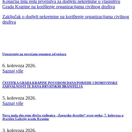
Konačna lista reda prvenstva za dodjelu nekretnine u vlasništvu
Grada Krapine na korištenje organizacijama civilnog društva
Zaključak o dodjeli nekretnine na korištenje organizacijama civilnog
društva
Upozorenje na povećanu opasnost od požara
6. kolovoza 2026.
Saznaj više
ČESTITKA GRADA KRAPINE POVODOM DANA POBJEDE I DOMOVINSKE
ZAHVALNOSTI TE DANA HRVATSKIH BRANITELJA
5. kolovoza 2026.
Saznaj više
Nova mala eko-etno dječja radionica „Zagorsko dvorište“ ovog petka, 7. kolovoza u
dvorištu Galerije grada Krapine
3. kolovoza 2026.