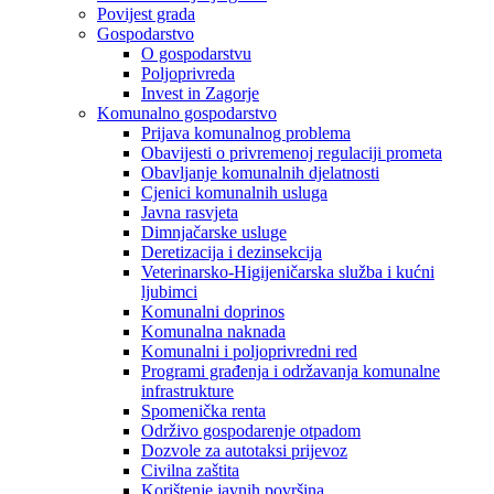
Povijest grada
Gospodarstvo
O gospodarstvu
Poljoprivreda
Invest in Zagorje
Komunalno gospodarstvo
Prijava komunalnog problema
Obavijesti o privremenoj regulaciji prometa
Obavljanje komunalnih djelatnosti
Cjenici komunalnih usluga
Javna rasvjeta
Dimnjačarske usluge
Deretizacija i dezinsekcija
Veterinarsko-Higijeničarska služba i kućni
ljubimci
Komunalni doprinos
Komunalna naknada
Komunalni i poljoprivredni red
Programi građenja i održavanja komunalne
infrastrukture
Spomenička renta
Održivo gospodarenje otpadom
Dozvole za autotaksi prijevoz
Civilna zaštita
Korištenje javnih površina