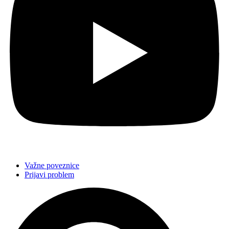
Važne poveznice
Prijavi problem