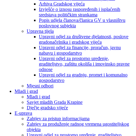
Arhiva Gradskog vijeća
Izvješće o iznosu raspoređenih i isplaćenih
sredstava političkim strankama
Popis udjela članova/članica GV u vlasništvu
poslovnog subjekta
Upravna tijela
Upravni odjel za društvene djelatnosti, poslove
gradonačelnika i gradskog vijeća
Upravni odjel za financije, proračun, javnu
nabavu i gospodarstvo
Upravni odjel za prostorno uređenje,
graditeljstvo, zaštitu okoliša i imovinsko pravne
odnose
Upravni odjel za gradnju, promet i komunalno
gospodarstvo
Mjesni odbori
Mladi i grad
Mladi i grad
Savjet mladih Grada Krapine
Dječje gradsko vijeće
E-uprava
Zahtjev za pristup informacijama
Zahtjev za produženje radnog vremena ugostiteljskog
objekta
Upravni odjel za prostorno uređenje, graditeljstvo,