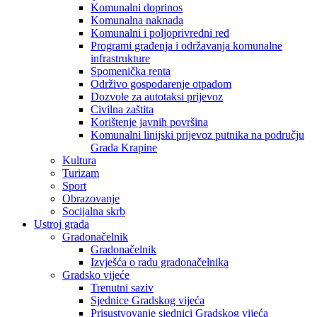
Komunalni doprinos
Komunalna naknada
Komunalni i poljoprivredni red
Programi građenja i održavanja komunalne
infrastrukture
Spomenička renta
Održivo gospodarenje otpadom
Dozvole za autotaksi prijevoz
Civilna zaštita
Korištenje javnih površina
Komunalni linijski prijevoz putnika na području
Grada Krapine
Kultura
Turizam
Sport
Obrazovanje
Socijalna skrb
Ustroj grada
Gradonačelnik
Gradonačelnik
Izvješća o radu gradonačelnika
Gradsko vijeće
Trenutni saziv
Sjednice Gradskog vijeća
Prisustvovanje sjednici Gradskog vijeća