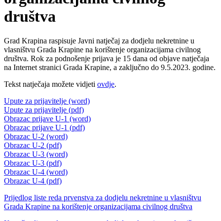
društva
Grad Krapina raspisuje Javni natječaj za dodjelu nekretnine u
vlasništvu Grada Krapine na korištenje organizacijama civilnog
društva. Rok za podnošenje prijava je 15 dana od objave natječaja
na Internet stranici Grada Krapine, a zaključno do 9.5.2023. godine.
Tekst natječaja možete vidjeti
ovdje
.
Upute za prijavitelje (word)
Upute za prijavitelje (pdf)
Obrazac prijave U-1 (word)
Obrazac prijave U-1 (pdf)
Obrazac U-2 (word)
Obrazac U-2 (pdf)
Obrazac U-3 (word)
Obrazac U-3 (pdf)
Obrazac U-4 (word)
Obrazac U-4 (pdf)
Prijedlog liste reda prvenstva za dodjelu nekretnine u vlasništvu
Grada Krapine na korištenje organizacijama civilnog društva