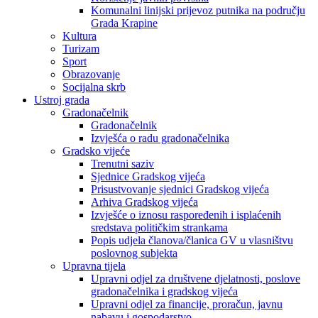
Komunalni linijski prijevoz putnika na području
Grada Krapine
Kultura
Turizam
Sport
Obrazovanje
Socijalna skrb
Ustroj grada
Gradonačelnik
Gradonačelnik
Izvješća o radu gradonačelnika
Gradsko vijeće
Trenutni saziv
Sjednice Gradskog vijeća
Prisustvovanje sjednici Gradskog vijeća
Arhiva Gradskog vijeća
Izvješće o iznosu raspoređenih i isplaćenih
sredstava političkim strankama
Popis udjela članova/članica GV u vlasništvu
poslovnog subjekta
Upravna tijela
Upravni odjel za društvene djelatnosti, poslove
gradonačelnika i gradskog vijeća
Upravni odjel za financije, proračun, javnu
nabavu i gospodarstvo