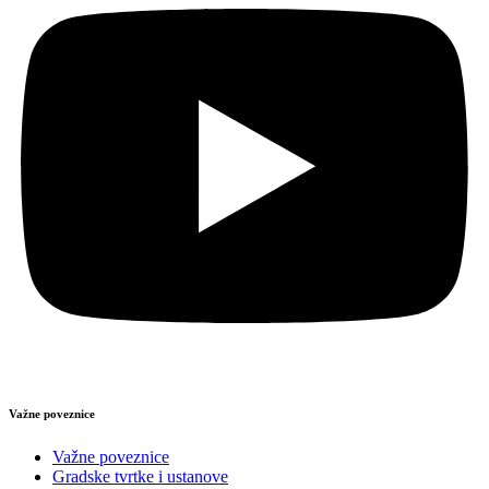
Važne poveznice
Važne poveznice
Gradske tvrtke i ustanove