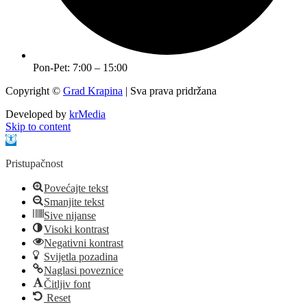
Pon-Pet: 7:00 – 15:00
Copyright ©
Grad Krapina
| Sva prava pridržana
Developed by
krMedia
Skip to content
Open toolbar
Pristupačnost
Povećajte tekst
Smanjite tekst
Sive nijanse
Visoki kontrast
Negativni kontrast
Svijetla pozadina
Naglasi poveznice
Čitljiv font
Reset