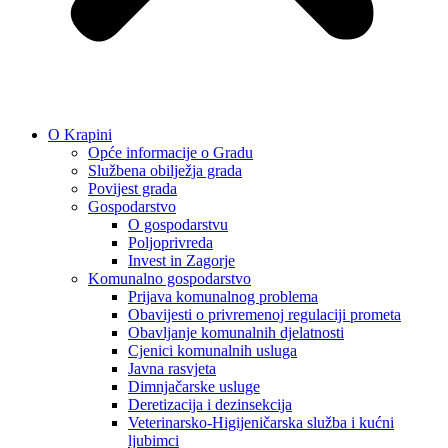
O Krapini
Opće informacije o Gradu
Službena obilježja grada
Povijest grada
Gospodarstvo
O gospodarstvu
Poljoprivreda
Invest in Zagorje
Komunalno gospodarstvo
Prijava komunalnog problema
Obavijesti o privremenoj regulaciji prometa
Obavljanje komunalnih djelatnosti
Cjenici komunalnih usluga
Javna rasvjeta
Dimnjačarske usluge
Deretizacija i dezinsekcija
Veterinarsko-Higijeničarska služba i kućni
ljubimci