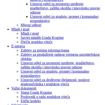
Upravni odjel za prostorno uređenje,
graditeljstvo, zaštitu okoliša i imovinsko pravne
odnose
Upravni odjel za gradnju, promet i komunalno
gospodarstvo
Mjesni odbori
Mladi i grad
Mladi i grad
Savjet mladih Grada Krapine
Dječje gradsko vijeće
E-uprava
Zahtjev za pristup informacijama
Zahtjev za produženje radnog vremena ugostiteljskog
objekta
Upravni odjel za prostorno uređenje, graditeljstvo,
zaštitu okoliša i imovinsko pravne odnose
Upravni odjel za gradnju, promet i komunalno
gospodarstvo
Upravni odjel za društvene djelatnosti, poslove
gradonačelnika i gradskog vijeća
Važni dokumenti
Statut Grada Krapine
Poslovnik o radu gradskog vijeća
Etički kodeks