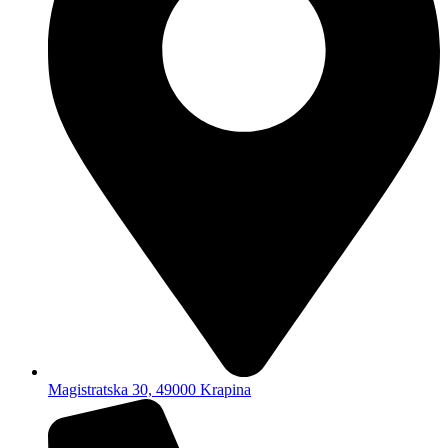
Magistratska 30, 49000 Krapina