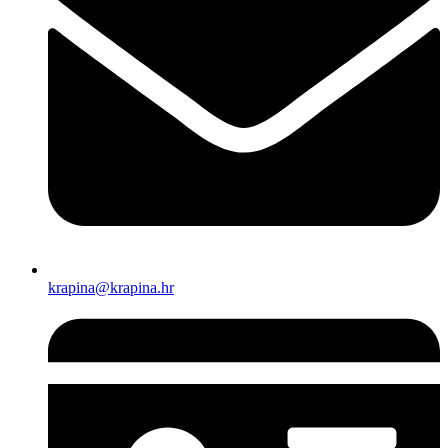
krapina@krapina.hr