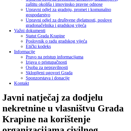
zaštitu okoliša i imovinsko pravne odnose
Upravni odjel za gradnju, promet i komunalno
gospodarstvo
Upravni odjel za društvene djelatnosti, poslove
gradonačelnika i gradskog vijeća
Važni dokumenti
Statut Grada Krapine
Poslovnik o radu gradskog vijeća
Etički kodeks
Informacije
Pravo na pristup informacijama
Izjava o pristupačnosti
Osoba za nepravilnosti
Sklopljeni ugovori Grada
Sponzorstava i donacije
Kontakt
Javni natječaj za dodjelu
nekretnine u vlasništvu Grada
Krapine na korištenje
organizacijama civilnog