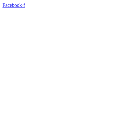
Idi
Facebook-f
na
sadržaj