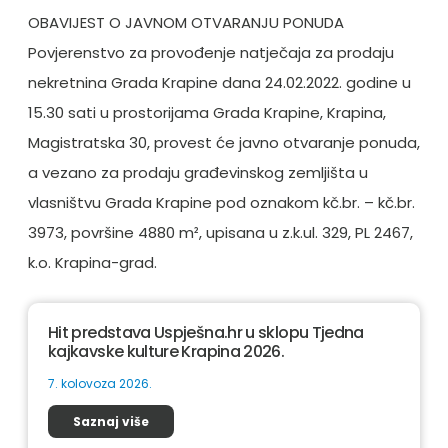
OBAVIJEST O JAVNOM OTVARANJU PONUDA
Povjerenstvo za provođenje natječaja za prodaju
nekretnina Grada Krapine dana 24.02.2022. godine u
15.30 sati u prostorijama Grada Krapine, Krapina,
Magistratska 30, provest će javno otvaranje ponuda,
a vezano za prodaju građevinskog zemljišta u
vlasništvu Grada Krapine pod oznakom kč.br. – kč.br.
3973, površine 4880 m², upisana u z.k.ul. 329, PL 2467,
k.o. Krapina-grad.
Hit predstava Uspješna.hr u sklopu Tjedna
kajkavske kulture Krapina 2026.
7. kolovoza 2026.
Saznaj više