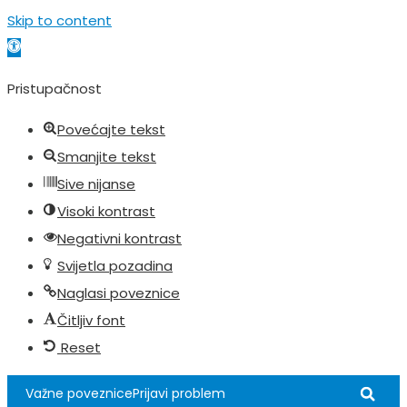
Skip to content
Open toolbar
Pristupačnost
Povećajte tekst
Smanjite tekst
Sive nijanse
Visoki kontrast
Negativni kontrast
Svijetla pozadina
Naglasi poveznice
Čitljiv font
Reset
Važne poveznice
Prijavi problem