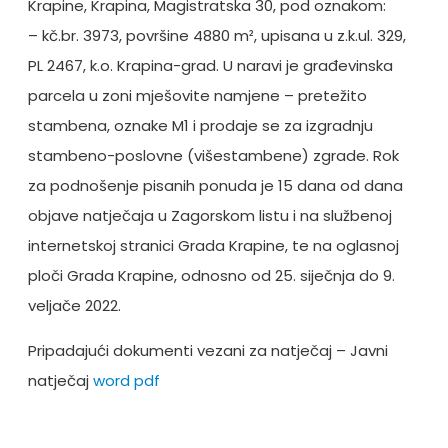
Krapine, Krapina, Magistratska 30, pod oznakom:
– kč.br. 3973, površine 4880 m², upisana u z.k.ul. 329,
PL 2467, k.o. Krapina-grad. U naravi je građevinska
parcela u zoni mješovite namjene – pretežito
stambena, oznake M1 i prodaje se za izgradnju
stambeno-poslovne (višestambene) zgrade. Rok
za podnošenje pisanih ponuda je 15 dana od dana
objave natječaja u Zagorskom listu i na službenoj
internetskoj stranici Grada Krapine, te na oglasnoj
ploči Grada Krapine, odnosno od 25. siječnja do 9.
veljače 2022.
Pripadajući dokumenti vezani za natječaj – Javni
natječaj
word
pdf