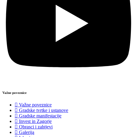
Važne poveznice
Važne poveznice
Gradske tvrtke i ustanove
Gradske manifestacije
Invest in Zagorje
Obrasci i zahtjevi
Galerija