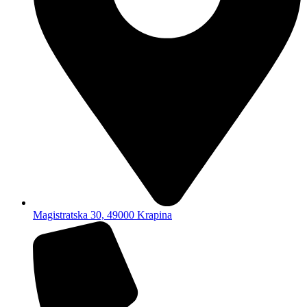
Magistratska 30, 49000 Krapina