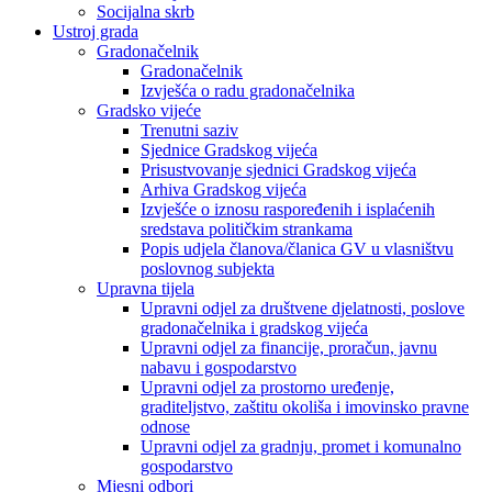
Socijalna skrb
Ustroj grada
Gradonačelnik
Gradonačelnik
Izvješća o radu gradonačelnika
Gradsko vijeće
Trenutni saziv
Sjednice Gradskog vijeća
Prisustvovanje sjednici Gradskog vijeća
Arhiva Gradskog vijeća
Izvješće o iznosu raspoređenih i isplaćenih
sredstava političkim strankama
Popis udjela članova/članica GV u vlasništvu
poslovnog subjekta
Upravna tijela
Upravni odjel za društvene djelatnosti, poslove
gradonačelnika i gradskog vijeća
Upravni odjel za financije, proračun, javnu
nabavu i gospodarstvo
Upravni odjel za prostorno uređenje,
graditeljstvo, zaštitu okoliša i imovinsko pravne
odnose
Upravni odjel za gradnju, promet i komunalno
gospodarstvo
Mjesni odbori