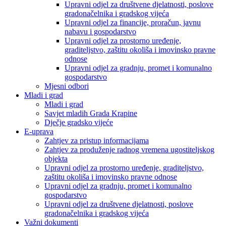
Upravni odjel za društvene djelatnosti, poslove
gradonačelnika i gradskog vijeća
Upravni odjel za financije, proračun, javnu
nabavu i gospodarstvo
Upravni odjel za prostorno uređenje,
graditeljstvo, zaštitu okoliša i imovinsko pravne
odnose
Upravni odjel za gradnju, promet i komunalno
gospodarstvo
Mjesni odbori
Mladi i grad
Mladi i grad
Savjet mladih Grada Krapine
Dječje gradsko vijeće
E-uprava
Zahtjev za pristup informacijama
Zahtjev za produženje radnog vremena ugostiteljskog
objekta
Upravni odjel za prostorno uređenje, graditeljstvo,
zaštitu okoliša i imovinsko pravne odnose
Upravni odjel za gradnju, promet i komunalno
gospodarstvo
Upravni odjel za društvene djelatnosti, poslove
gradonačelnika i gradskog vijeća
Važni dokumenti