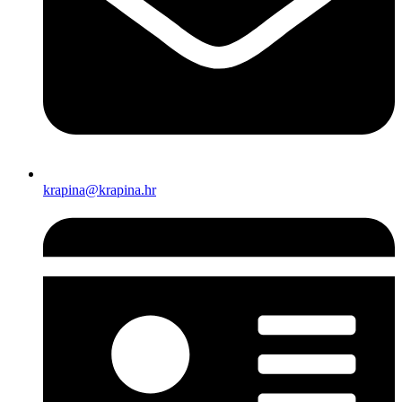
krapina@krapina.hr