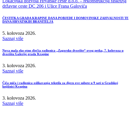
Lokacijska dozvola Hrvatske ceste d.o.o. – rekonstrukcija raskrižja
državne ceste DC 206 i Ulice Frana Galovića
ČESTITKA GRADA KRAPINE DANA POBJEDE I DOMOVINSKE ZAHVALNOSTI TE
DANA HRVATSKIH BRANITELJA
5. kolovoza 2026.
Saznaj više
Nova mala eko-etno dječja radionica „Zagorsko dvorište“ ovog petka, 7. kolovoza u
dvorištu Galerije grada Krapine
3. kolovoza 2026.
Saznaj više
Čiča miča i radionica oslikavanja tekstila za djecu ove subote u 9 sati u Gradskoj
knjižnici Krapina
3. kolovoza 2026.
Saznaj više