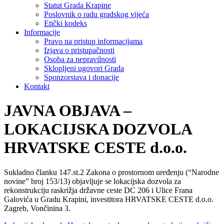
Statut Grada Krapine
Poslovnik o radu gradskog vijeća
Etički kodeks
Informacije
Pravo na pristup informacijama
Izjava o pristupačnosti
Osoba za nepravilnosti
Sklopljeni ugovori Grada
Sponzorstava i donacije
Kontakt
JAVNA OBJAVA –
LOKACIJSKA DOZVOLA
HRVATSKE CESTE d.o.o.
Sukladno članku 147.st.2 Zakona o prostornom uređenju (“Narodne
novine” broj 153/13) objavljuje se lokacijska dozvola za
rekonstrukciju raskrižja državne ceste DC 206 i Ulice Frana
Galovića u Gradu Krapini, investitora HRVATSKE CESTE d.o.o.
Zagreb, Vončinina 3.