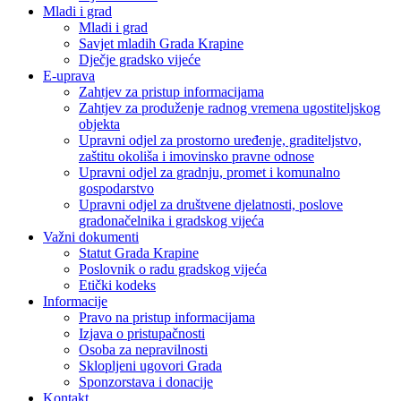
Mladi i grad
Mladi i grad
Savjet mladih Grada Krapine
Dječje gradsko vijeće
E-uprava
Zahtjev za pristup informacijama
Zahtjev za produženje radnog vremena ugostiteljskog
objekta
Upravni odjel za prostorno uređenje, graditeljstvo,
zaštitu okoliša i imovinsko pravne odnose
Upravni odjel za gradnju, promet i komunalno
gospodarstvo
Upravni odjel za društvene djelatnosti, poslove
gradonačelnika i gradskog vijeća
Važni dokumenti
Statut Grada Krapine
Poslovnik o radu gradskog vijeća
Etički kodeks
Informacije
Pravo na pristup informacijama
Izjava o pristupačnosti
Osoba za nepravilnosti
Sklopljeni ugovori Grada
Sponzorstava i donacije
Kontakt