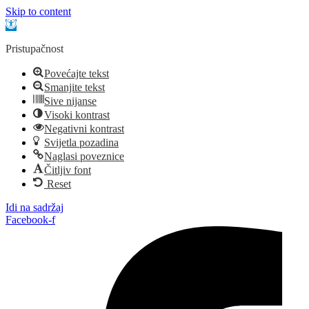
Skip to content
Open toolbar
Pristupačnost
Povećajte tekst
Smanjite tekst
Sive nijanse
Visoki kontrast
Negativni kontrast
Svijetla pozadina
Naglasi poveznice
Čitljiv font
Reset
Idi na sadržaj
Facebook-f