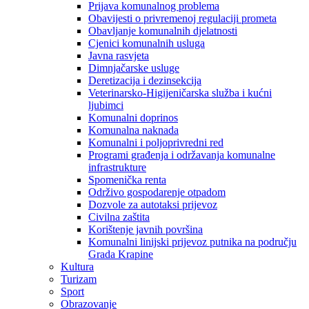
Prijava komunalnog problema
Obavijesti o privremenoj regulaciji prometa
Obavljanje komunalnih djelatnosti
Cjenici komunalnih usluga
Javna rasvjeta
Dimnjačarske usluge
Deretizacija i dezinsekcija
Veterinarsko-Higijeničarska služba i kućni
ljubimci
Komunalni doprinos
Komunalna naknada
Komunalni i poljoprivredni red
Programi građenja i održavanja komunalne
infrastrukture
Spomenička renta
Održivo gospodarenje otpadom
Dozvole za autotaksi prijevoz
Civilna zaštita
Korištenje javnih površina
Komunalni linijski prijevoz putnika na području
Grada Krapine
Kultura
Turizam
Sport
Obrazovanje