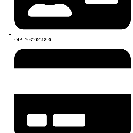
OIB: 70356651896