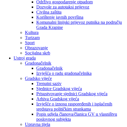
Održivo gospodarenje otpadom
Dozvole za autotaksi prijevoz
Civilna zaštita
Korištenje javnih površina
Komunalni linijski prijevoz putnika na području
Grada Krapine
Kultura
Turizam
Sport
Obrazovanje
Socijalna skrb
Ustroj grada
Gradonačelnik
Gradonačelnik
Izvješća o radu gradonačelnika
Gradsko vijeće
Trenutni saziv
Sjednice Gradskog vijeća
Prisustvovanje sjednici Gradskog vijeća
Arhiva Gradskog vijeća
Izvješće o iznosu raspoređenih i isplaćenih
sredstava političkim strankama
Popis udjela članova/članica GV u vlasništvu
poslovnog subjekta
Upravna tijela