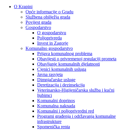
O Krapini
Opće informacije o Gradu
Službena obilježja grada
Povijest grada
Gospodarstvo
O gospodarstvu
Poljoprivreda
Invest in Zagorje
Komunalno gospodarstvo
Prijava komunalnog problema
Obavijesti o privremenoj regulaciji prometa
Obavljanje komunalnih djelatnosti
Cjenici komunalnih usluga
Javna rasvjeta
Dimnjačarske usluge
Deretizacija i dezinsekcija
Veterinarsko-Higijeničarska služba i kućni
ljubimci
Komunalni doprinos
Komunalna naknada
Komunalni i poljoprivredni red
Programi građenja i održavanja komunalne
infrastrukture
Spomenička renta