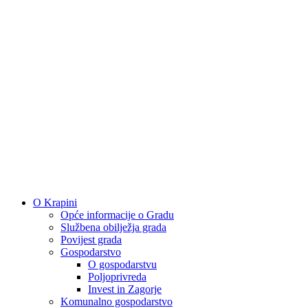
O Krapini
Opće informacije o Gradu
Službena obilježja grada
Povijest grada
Gospodarstvo
O gospodarstvu
Poljoprivreda
Invest in Zagorje
Komunalno gospodarstvo