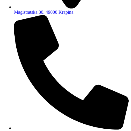
Magistratska 30, 49000 Krapina