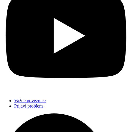
Važne poveznice
Prijavi problem