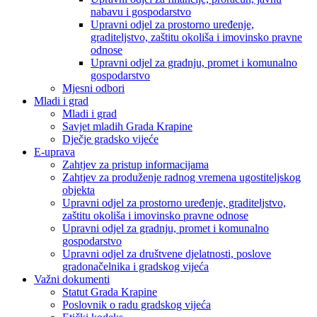
nabavu i gospodarstvo
Upravni odjel za prostorno uređenje,
graditeljstvo, zaštitu okoliša i imovinsko pravne
odnose
Upravni odjel za gradnju, promet i komunalno
gospodarstvo
Mjesni odbori
Mladi i grad
Mladi i grad
Savjet mladih Grada Krapine
Dječje gradsko vijeće
E-uprava
Zahtjev za pristup informacijama
Zahtjev za produženje radnog vremena ugostiteljskog
objekta
Upravni odjel za prostorno uređenje, graditeljstvo,
zaštitu okoliša i imovinsko pravne odnose
Upravni odjel za gradnju, promet i komunalno
gospodarstvo
Upravni odjel za društvene djelatnosti, poslove
gradonačelnika i gradskog vijeća
Važni dokumenti
Statut Grada Krapine
Poslovnik o radu gradskog vijeća