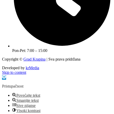
Pon-Pet: 7:00 – 15:00
Copyright ©
Grad Krapina
| Sva prava pridržana
Developed by
krMedia
Skip to content
Open toolbar
Pristupačnost
Povećajte tekst
Smanjite tekst
Sive nijanse
Visoki kontrast