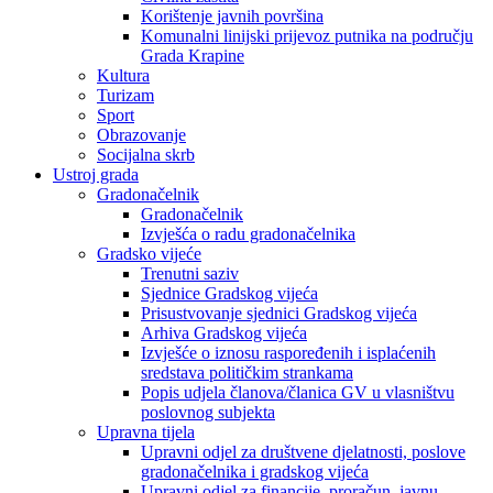
Korištenje javnih površina
Komunalni linijski prijevoz putnika na području
Grada Krapine
Kultura
Turizam
Sport
Obrazovanje
Socijalna skrb
Ustroj grada
Gradonačelnik
Gradonačelnik
Izvješća o radu gradonačelnika
Gradsko vijeće
Trenutni saziv
Sjednice Gradskog vijeća
Prisustvovanje sjednici Gradskog vijeća
Arhiva Gradskog vijeća
Izvješće o iznosu raspoređenih i isplaćenih
sredstava političkim strankama
Popis udjela članova/članica GV u vlasništvu
poslovnog subjekta
Upravna tijela
Upravni odjel za društvene djelatnosti, poslove
gradonačelnika i gradskog vijeća
Upravni odjel za financije, proračun, javnu