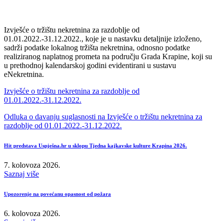
Izvješće o tržištu nekretnina za razdoblje od
01.01.2022.-31.12.2022., koje je u nastavku detaljnije izloženo,
sadrži podatke lokalnog tržišta nekretnina, odnosno podatke
realiziranog naplatnog prometa na području Grada Krapine, koji su
u prethodnoj kalendarskoj godini evidentirani u sustavu
eNekretnina.
Izvješće o tržištu nekretnina za razdoblje od
01.01.2022.-31.12.2022.
Odluka o davanju suglasnosti na Izvješće o tržištu nekretnina za
razdoblje od 01.01.2022.-31.12.2022.
Hit predstava Uspješna.hr u sklopu Tjedna kajkavske kulture Krapina 2026.
7. kolovoza 2026.
Saznaj više
Upozorenje na povećanu opasnost od požara
6. kolovoza 2026.