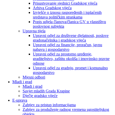
Prisustvovanje sjednici Gradskog vijeća
Arhiva Gradskog vijeća
Izvješće o iznosu raspoređenih i isplaćenih
sredstava političkim strankama
Popis udjela članova/članica GV u vlasništvu
poslovnog subjekta
Upravna tijela
Upravni odjel za društvene djelatnosti, poslove
gradonačelnika i gradskog vijeća
Upravni odjel za financije, proračun, javnu
nabavu i gospodarstvo
Upravni odjel za prostorno uređenje,
graditeljstvo, zaštitu okoliša i imovinsko pravne
odnose
Upravni odjel za gradnju, promet i komunalno
gospodarstvo
Mjesni odbori
Mladi i grad
Mladi i grad
Savjet mladih Grada Krapine
Dječje gradsko vijeće
E-uprava
Zahtjev za pristup informacijama
Zahtjev za produženje radnog vremena ugostiteljskog
objekta