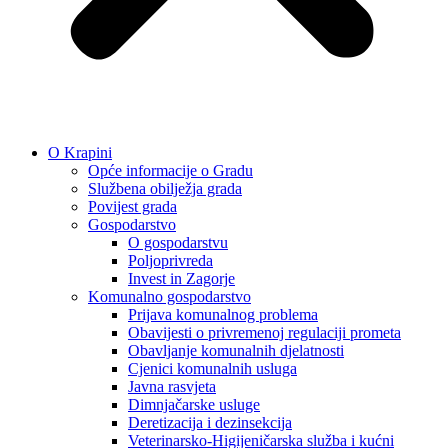
O Krapini
Opće informacije o Gradu
Službena obilježja grada
Povijest grada
Gospodarstvo
O gospodarstvu
Poljoprivreda
Invest in Zagorje
Komunalno gospodarstvo
Prijava komunalnog problema
Obavijesti o privremenoj regulaciji prometa
Obavljanje komunalnih djelatnosti
Cjenici komunalnih usluga
Javna rasvjeta
Dimnjačarske usluge
Deretizacija i dezinsekcija
Veterinarsko-Higijeničarska služba i kućni