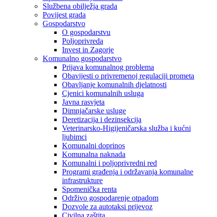
Službena obilježja grada
Povijest grada
Gospodarstvo
O gospodarstvu
Poljoprivreda
Invest in Zagorje
Komunalno gospodarstvo
Prijava komunalnog problema
Obavijesti o privremenoj regulaciji prometa
Obavljanje komunalnih djelatnosti
Cjenici komunalnih usluga
Javna rasvjeta
Dimnjačarske usluge
Deretizacija i dezinsekcija
Veterinarsko-Higijeničarska služba i kućni
ljubimci
Komunalni doprinos
Komunalna naknada
Komunalni i poljoprivredni red
Programi građenja i održavanja komunalne
infrastrukture
Spomenička renta
Održivo gospodarenje otpadom
Dozvole za autotaksi prijevoz
Civilna zaštita