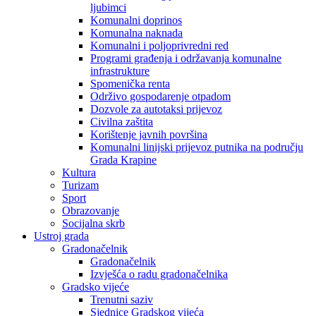
ljubimci
Komunalni doprinos
Komunalna naknada
Komunalni i poljoprivredni red
Programi građenja i održavanja komunalne
infrastrukture
Spomenička renta
Održivo gospodarenje otpadom
Dozvole za autotaksi prijevoz
Civilna zaštita
Korištenje javnih površina
Komunalni linijski prijevoz putnika na području
Grada Krapine
Kultura
Turizam
Sport
Obrazovanje
Socijalna skrb
Ustroj grada
Gradonačelnik
Gradonačelnik
Izvješća o radu gradonačelnika
Gradsko vijeće
Trenutni saziv
Sjednice Gradskog vijeća