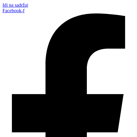
Idi na sadržaj
Facebook-f