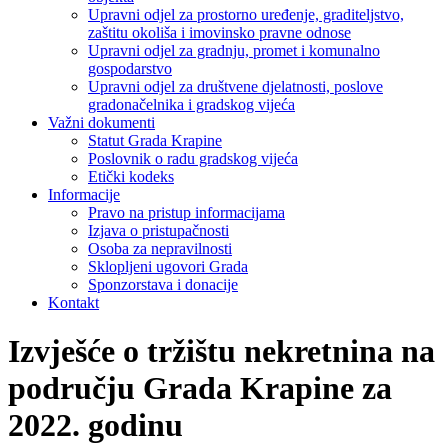
Upravni odjel za prostorno uređenje, graditeljstvo,
zaštitu okoliša i imovinsko pravne odnose
Upravni odjel za gradnju, promet i komunalno
gospodarstvo
Upravni odjel za društvene djelatnosti, poslove
gradonačelnika i gradskog vijeća
Važni dokumenti
Statut Grada Krapine
Poslovnik o radu gradskog vijeća
Etički kodeks
Informacije
Pravo na pristup informacijama
Izjava o pristupačnosti
Osoba za nepravilnosti
Sklopljeni ugovori Grada
Sponzorstava i donacije
Kontakt
Izvješće o tržištu nekretnina na
području Grada Krapine za
2022. godinu