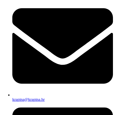
krapina@krapina.hr