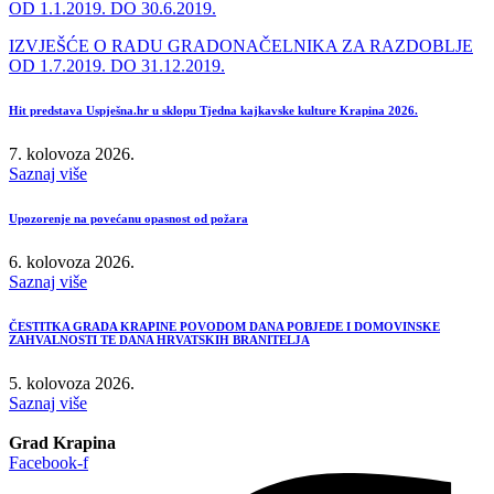
OD 1.1.2019. DO 30.6.2019.
IZVJEŠĆE O RADU GRADONAČELNIKA ZA RAZDOBLJE
OD 1.7.2019. DO 31.12.2019.
Hit predstava Uspješna.hr u sklopu Tjedna kajkavske kulture Krapina 2026.
7. kolovoza 2026.
Saznaj više
Upozorenje na povećanu opasnost od požara
6. kolovoza 2026.
Saznaj više
ČESTITKA GRADA KRAPINE POVODOM DANA POBJEDE I DOMOVINSKE
ZAHVALNOSTI TE DANA HRVATSKIH BRANITELJA
5. kolovoza 2026.
Saznaj više
Grad Krapina
Facebook-f