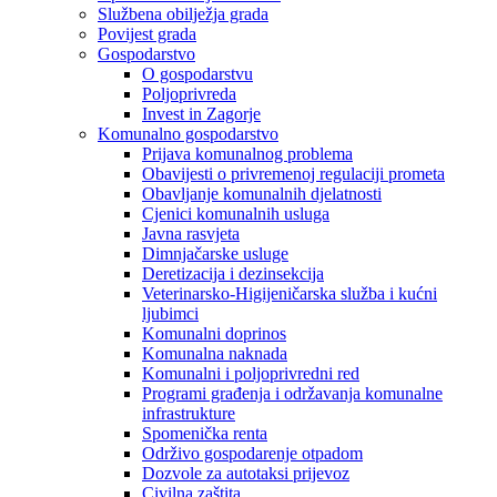
Službena obilježja grada
Povijest grada
Gospodarstvo
O gospodarstvu
Poljoprivreda
Invest in Zagorje
Komunalno gospodarstvo
Prijava komunalnog problema
Obavijesti o privremenoj regulaciji prometa
Obavljanje komunalnih djelatnosti
Cjenici komunalnih usluga
Javna rasvjeta
Dimnjačarske usluge
Deretizacija i dezinsekcija
Veterinarsko-Higijeničarska služba i kućni
ljubimci
Komunalni doprinos
Komunalna naknada
Komunalni i poljoprivredni red
Programi građenja i održavanja komunalne
infrastrukture
Spomenička renta
Održivo gospodarenje otpadom
Dozvole za autotaksi prijevoz
Civilna zaštita