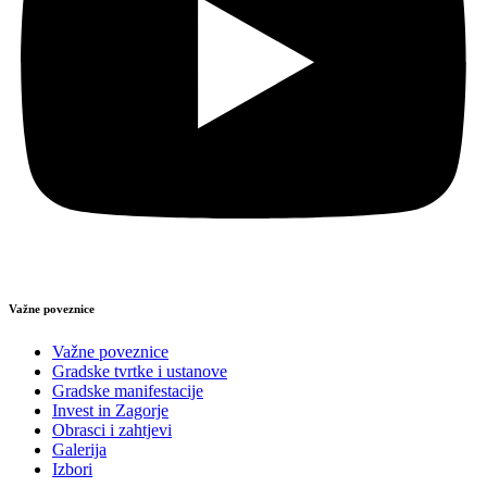
Važne poveznice
Važne poveznice
Gradske tvrtke i ustanove
Gradske manifestacije
Invest in Zagorje
Obrasci i zahtjevi
Galerija
Izbori