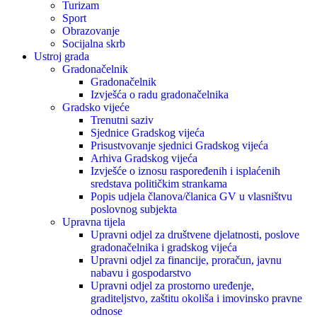
Turizam
Sport
Obrazovanje
Socijalna skrb
Ustroj grada
Gradonačelnik
Gradonačelnik
Izvješća o radu gradonačelnika
Gradsko vijeće
Trenutni saziv
Sjednice Gradskog vijeća
Prisustvovanje sjednici Gradskog vijeća
Arhiva Gradskog vijeća
Izvješće o iznosu raspoređenih i isplaćenih
sredstava političkim strankama
Popis udjela članova/članica GV u vlasništvu
poslovnog subjekta
Upravna tijela
Upravni odjel za društvene djelatnosti, poslove
gradonačelnika i gradskog vijeća
Upravni odjel za financije, proračun, javnu
nabavu i gospodarstvo
Upravni odjel za prostorno uređenje,
graditeljstvo, zaštitu okoliša i imovinsko pravne
odnose