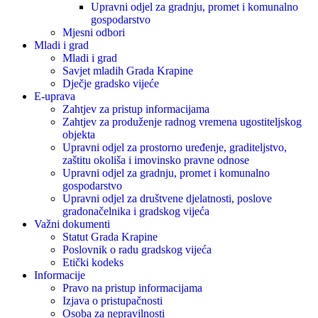
Upravni odjel za gradnju, promet i komunalno
gospodarstvo
Mjesni odbori
Mladi i grad
Mladi i grad
Savjet mladih Grada Krapine
Dječje gradsko vijeće
E-uprava
Zahtjev za pristup informacijama
Zahtjev za produženje radnog vremena ugostiteljskog
objekta
Upravni odjel za prostorno uređenje, graditeljstvo,
zaštitu okoliša i imovinsko pravne odnose
Upravni odjel za gradnju, promet i komunalno
gospodarstvo
Upravni odjel za društvene djelatnosti, poslove
gradonačelnika i gradskog vijeća
Važni dokumenti
Statut Grada Krapine
Poslovnik o radu gradskog vijeća
Etički kodeks
Informacije
Pravo na pristup informacijama
Izjava o pristupačnosti
Osoba za nepravilnosti