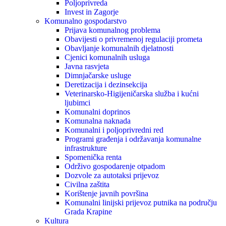
Poljoprivreda
Invest in Zagorje
Komunalno gospodarstvo
Prijava komunalnog problema
Obavijesti o privremenoj regulaciji prometa
Obavljanje komunalnih djelatnosti
Cjenici komunalnih usluga
Javna rasvjeta
Dimnjačarske usluge
Deretizacija i dezinsekcija
Veterinarsko-Higijeničarska služba i kućni
ljubimci
Komunalni doprinos
Komunalna naknada
Komunalni i poljoprivredni red
Programi građenja i održavanja komunalne
infrastrukture
Spomenička renta
Održivo gospodarenje otpadom
Dozvole za autotaksi prijevoz
Civilna zaštita
Korištenje javnih površina
Komunalni linijski prijevoz putnika na području
Grada Krapine
Kultura