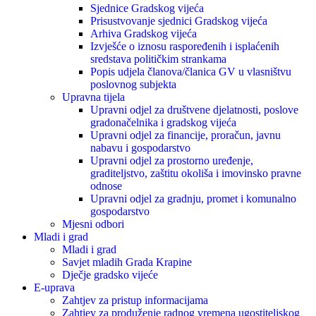
Sjednice Gradskog vijeća
Prisustvovanje sjednici Gradskog vijeća
Arhiva Gradskog vijeća
Izvješće o iznosu raspoređenih i isplaćenih
sredstava političkim strankama
Popis udjela članova/članica GV u vlasništvu
poslovnog subjekta
Upravna tijela
Upravni odjel za društvene djelatnosti, poslove
gradonačelnika i gradskog vijeća
Upravni odjel za financije, proračun, javnu
nabavu i gospodarstvo
Upravni odjel za prostorno uređenje,
graditeljstvo, zaštitu okoliša i imovinsko pravne
odnose
Upravni odjel za gradnju, promet i komunalno
gospodarstvo
Mjesni odbori
Mladi i grad
Mladi i grad
Savjet mladih Grada Krapine
Dječje gradsko vijeće
E-uprava
Zahtjev za pristup informacijama
Zahtjev za produženje radnog vremena ugostiteljskog