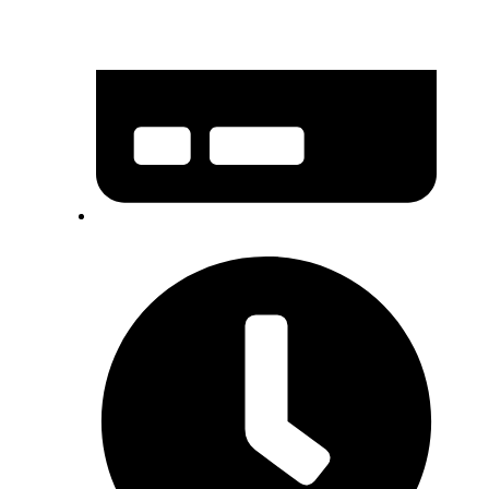
IBAN: HR0823400091821100007