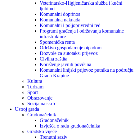
Veterinarsko-Higijeničarska služba i kućni
ljubimci
Komunalni doprinos
Komunalna naknada
Komunalni i poljoprivredni red
Programi građenja i održavanja komunalne
infrastrukture
Spomenička renta
Održivo gospodarenje otpadom
Dozvole za autotaksi prijevoz
Civilna zaštita
Korištenje javnih površina
Komunalni linijski prijevoz putnika na području
Grada Krapine
Kultura
Turizam
Sport
Obrazovanje
Socijalna skrb
Ustroj grada
Gradonačelnik
Gradonačelnik
Izvješća o radu gradonačelnika
Gradsko vijeće
Trenutni saziv