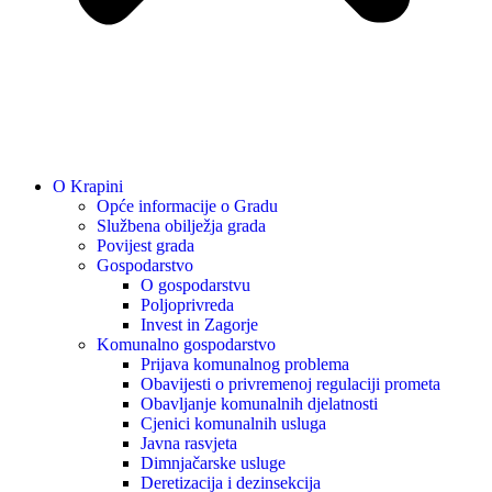
O Krapini
Opće informacije o Gradu
Službena obilježja grada
Povijest grada
Gospodarstvo
O gospodarstvu
Poljoprivreda
Invest in Zagorje
Komunalno gospodarstvo
Prijava komunalnog problema
Obavijesti o privremenoj regulaciji prometa
Obavljanje komunalnih djelatnosti
Cjenici komunalnih usluga
Javna rasvjeta
Dimnjačarske usluge
Deretizacija i dezinsekcija