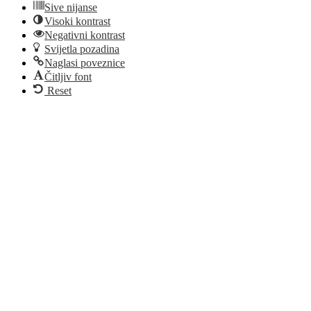
Sive nijanse
Visoki kontrast
Negativni kontrast
Svijetla pozadina
Naglasi poveznice
Čitljiv font
Reset