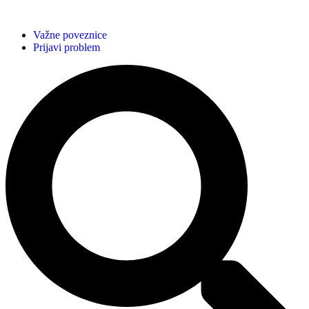
Važne poveznice
Prijavi problem