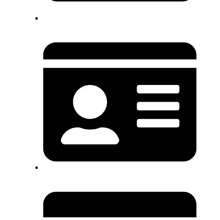
krapina@krapina.hr
OIB: 70356651896