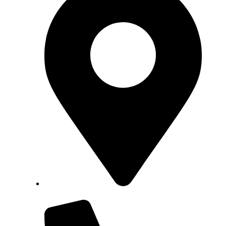
Magistratska 30, 49000 Krapina