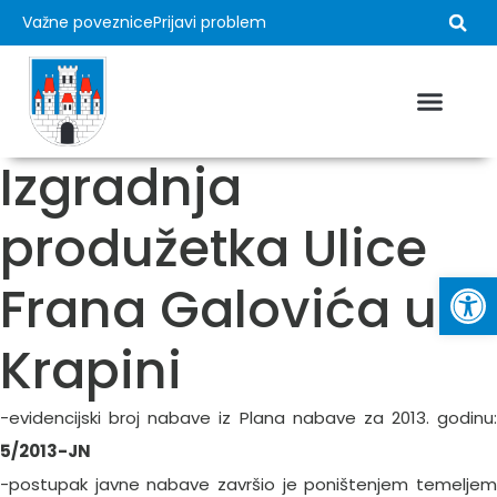
Važne poveznice
Prijavi problem
Izgradnja
produžetka Ulice
Op
Frana Galovića u
Krapini
-evidencijski broj nabave iz Plana nabave za 2013. godinu:
5/2013-JN
-postupak javne nabave završio je poništenjem temeljem