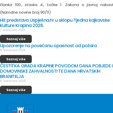
članka 100., stavka 4., točke 1. Zakona o javnoj nabavi
(Narodne novine broj 90/11)
Hit predstava Uspješna.hr u sklopu Tjedna kajkavske
kulture Krapina 2026.
7. kolovoza 2026.
Saznaj više
Upozorenje na povećanu opasnost od požara
6. kolovoza 2026.
Saznaj više
ČESTITKA GRADA KRAPINE POVODOM DANA POBJEDE I
DOMOVINSKE ZAHVALNOSTI TE DANA HRVATSKIH
BRANITELJA
5. kolovoza 2026.
Saznaj više