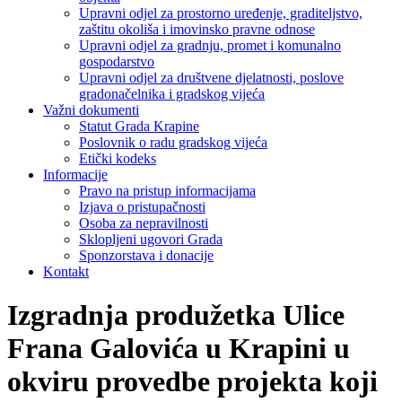
Upravni odjel za prostorno uređenje, graditeljstvo,
zaštitu okoliša i imovinsko pravne odnose
Upravni odjel za gradnju, promet i komunalno
gospodarstvo
Upravni odjel za društvene djelatnosti, poslove
gradonačelnika i gradskog vijeća
Važni dokumenti
Statut Grada Krapine
Poslovnik o radu gradskog vijeća
Etički kodeks
Informacije
Pravo na pristup informacijama
Izjava o pristupačnosti
Osoba za nepravilnosti
Sklopljeni ugovori Grada
Sponzorstava i donacije
Kontakt
Izgradnja produžetka Ulice
Frana Galovića u Krapini u
okviru provedbe projekta koji