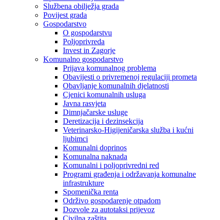
Službena obilježja grada
Povijest grada
Gospodarstvo
O gospodarstvu
Poljoprivreda
Invest in Zagorje
Komunalno gospodarstvo
Prijava komunalnog problema
Obavijesti o privremenoj regulaciji prometa
Obavljanje komunalnih djelatnosti
Cjenici komunalnih usluga
Javna rasvjeta
Dimnjačarske usluge
Deretizacija i dezinsekcija
Veterinarsko-Higijeničarska služba i kućni
ljubimci
Komunalni doprinos
Komunalna naknada
Komunalni i poljoprivredni red
Programi građenja i održavanja komunalne
infrastrukture
Spomenička renta
Održivo gospodarenje otpadom
Dozvole za autotaksi prijevoz
Civilna zaštita