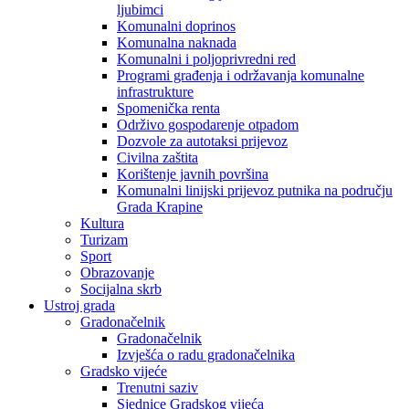
ljubimci
Komunalni doprinos
Komunalna naknada
Komunalni i poljoprivredni red
Programi građenja i održavanja komunalne
infrastrukture
Spomenička renta
Održivo gospodarenje otpadom
Dozvole za autotaksi prijevoz
Civilna zaštita
Korištenje javnih površina
Komunalni linijski prijevoz putnika na području
Grada Krapine
Kultura
Turizam
Sport
Obrazovanje
Socijalna skrb
Ustroj grada
Gradonačelnik
Gradonačelnik
Izvješća o radu gradonačelnika
Gradsko vijeće
Trenutni saziv
Sjednice Gradskog vijeća