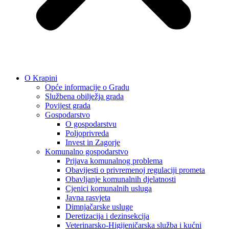
O Krapini
Opće informacije o Gradu
Službena obilježja grada
Povijest grada
Gospodarstvo
O gospodarstvu
Poljoprivreda
Invest in Zagorje
Komunalno gospodarstvo
Prijava komunalnog problema
Obavijesti o privremenoj regulaciji prometa
Obavljanje komunalnih djelatnosti
Cjenici komunalnih usluga
Javna rasvjeta
Dimnjačarske usluge
Deretizacija i dezinsekcija
Veterinarsko-Higijeničarska služba i kućni