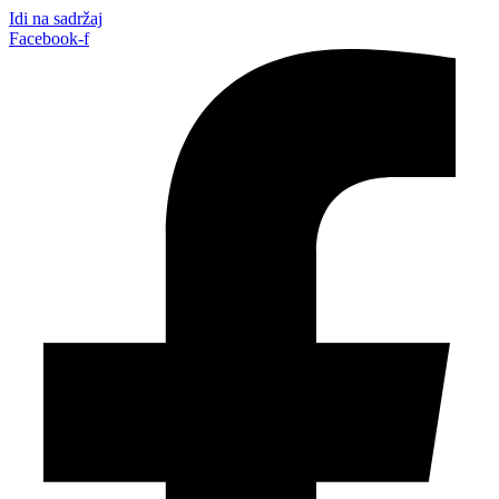
Idi na sadržaj
Facebook-f