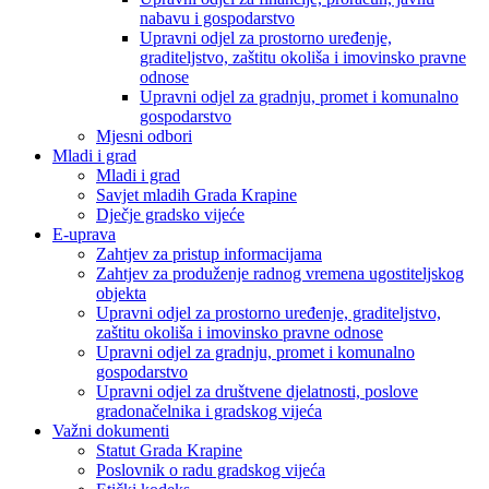
nabavu i gospodarstvo
Upravni odjel za prostorno uređenje,
graditeljstvo, zaštitu okoliša i imovinsko pravne
odnose
Upravni odjel za gradnju, promet i komunalno
gospodarstvo
Mjesni odbori
Mladi i grad
Mladi i grad
Savjet mladih Grada Krapine
Dječje gradsko vijeće
E-uprava
Zahtjev za pristup informacijama
Zahtjev za produženje radnog vremena ugostiteljskog
objekta
Upravni odjel za prostorno uređenje, graditeljstvo,
zaštitu okoliša i imovinsko pravne odnose
Upravni odjel za gradnju, promet i komunalno
gospodarstvo
Upravni odjel za društvene djelatnosti, poslove
gradonačelnika i gradskog vijeća
Važni dokumenti
Statut Grada Krapine
Poslovnik o radu gradskog vijeća