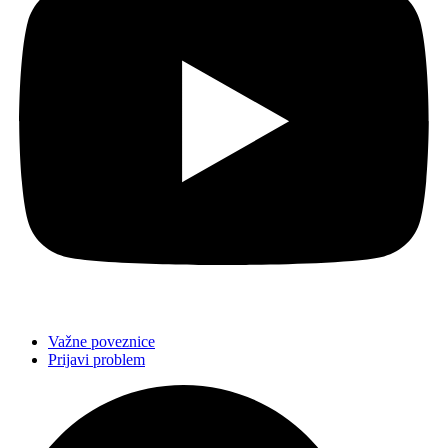
Važne poveznice
Prijavi problem