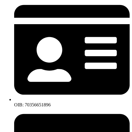
OIB: 70356651896