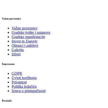
Važne poveznice
Važne poveznice
Gradske tvrtke i ustanove
Gradske manifestacije
Invest in Zagorje
Obrasci i zahtjevi
Galerija
Izbori
Impressum
GDPR
Uvjeti korištenja
Privatnost
Politika kolačića
Izjava o pristupačnosti
Kontakt