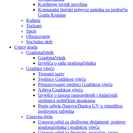
Korištenje javnih površina
Komunalni linijski prijevoz putnika na području
Grada Krapine
Kultura
Turizam
Sport
Obrazovanje
Socijalna skrb
Ustroj grada
Gradonačelnik
Gradonačelnik
Izvješća o radu gradonačelnika
Gradsko vijeće
Trenutni saziv
Sjednice Gradskog vijeća
Prisustvovanje sjednici Gradskog vijeća
Arhiva Gradskog vijeća
Izvješće o iznosu raspoređenih i isplaćenih
sredstava političkim strankama
Popis udjela članova/članica GV u vlasništvu
poslovnog subjekta
Upravna tijela
Upravni odjel za društvene djelatnosti, poslove
gradonačelnika i gradskog vijeća
Upravni odjel za financije, proračun, javnu