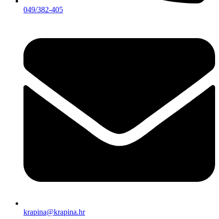
049/382-405
krapina@krapina.hr