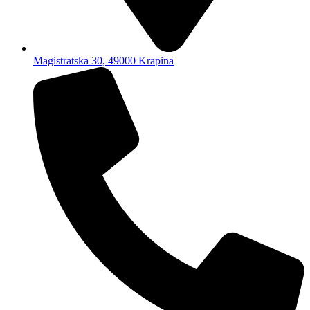
Magistratska 30, 49000 Krapina