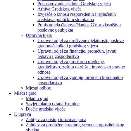
Prisustvovanje sjednici Gradskog vijeća
Arhiva Gradskog vijeća
Izvješće o iznosu raspoređenih i isplaćenih
sredstava političkim strankama
Popis udjela članova/članica GV u vlasništvu
poslovnog subjekta
Upravna tijela
Upravni odjel za društvene djelatnosti, poslove
gradonačelnika i gradskog vijeća
Upravni odjel za financije, proračun, javnu
nabavu i gospodarstvo
Upravni odjel za prostorno uređenje,
graditeljstvo, zaštitu okoliša i imovinsko pravne
odnose
Upravni odjel za gradnju, promet i komunalno
gospodarstvo
Mjesni odbori
Mladi i grad
Mladi i grad
Savjet mladih Grada Krapine
Dječje gradsko vijeće
E-uprava
Zahtjev za pristup informacijama
Zahtjev za produženje radnog vremena ugostiteljskog
objekta