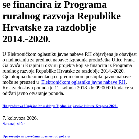
se financira iz Programa
ruralnog razvoja Republike
Hrvatske za razdoblje
2014.-2020.
U Elektroničkom oglasniku javne nabave RH objavljena je obavijest
o nadmetanju za predmet nabave: Izgradnja produžetka Ulice Frana
Galovića u Krapini u okviru projekta koji se financira iz Programa
ruralnog razvoja Republike Hrvatske za razdoblje 2014.-2020.
Cjelokupna dokumentacija u predmetnom postupku javne nabave
može se preuzeti u
Elektroničkom oglasniku javne nabave RH
.
Rok za dostavu ponuda je 11. svibnja 2018. do 09:00:00 kada će se
održati javno otvaranje ponuda.
Hit predstava Uspješna.hr u sklopu Tjedna kajkavske kulture Krapina 2026.
7. kolovoza 2026.
Saznaj više
Upozorenje na povećanu opasnost od požara