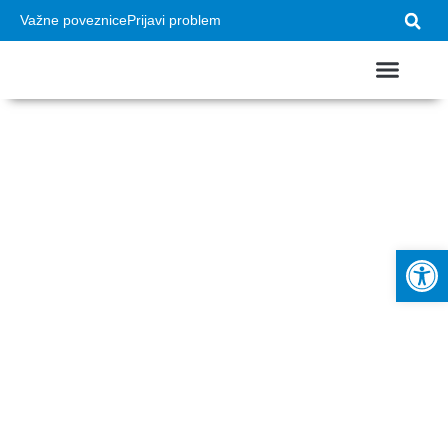
Važne poveznice
Prijavi problem
Izbor zastupnika za
Hrvatski sabor –
POPIS BIRAČKIH
Op
MJESTA NA
PODRUČJU GRADA
KRAPINE