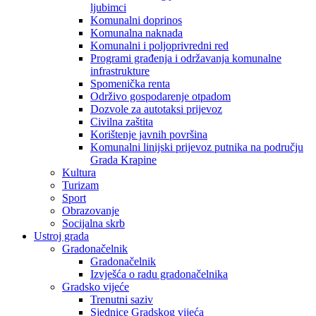
ljubimci
Komunalni doprinos
Komunalna naknada
Komunalni i poljoprivredni red
Programi građenja i održavanja komunalne
infrastrukture
Spomenička renta
Održivo gospodarenje otpadom
Dozvole za autotaksi prijevoz
Civilna zaštita
Korištenje javnih površina
Komunalni linijski prijevoz putnika na području
Grada Krapine
Kultura
Turizam
Sport
Obrazovanje
Socijalna skrb
Ustroj grada
Gradonačelnik
Gradonačelnik
Izvješća o radu gradonačelnika
Gradsko vijeće
Trenutni saziv
Sjednice Gradskog vijeća