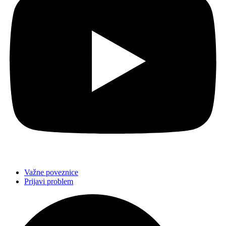
Važne poveznice
Prijavi problem