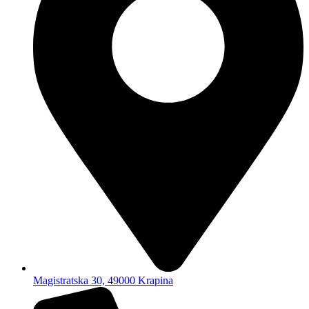
Magistratska 30, 49000 Krapina