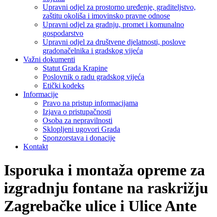
Upravni odjel za prostorno uređenje, graditeljstvo,
zaštitu okoliša i imovinsko pravne odnose
Upravni odjel za gradnju, promet i komunalno
gospodarstvo
Upravni odjel za društvene djelatnosti, poslove
gradonačelnika i gradskog vijeća
Važni dokumenti
Statut Grada Krapine
Poslovnik o radu gradskog vijeća
Etički kodeks
Informacije
Pravo na pristup informacijama
Izjava o pristupačnosti
Osoba za nepravilnosti
Sklopljeni ugovori Grada
Sponzorstava i donacije
Kontakt
Isporuka i montaža opreme za
izgradnju fontane na raskrižju
Zagrebačke ulice i Ulice Ante