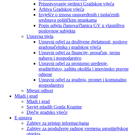
Prisustvovanje sjednici Gradskog vijeća
Arhiva Gradskog vijeća
Izvješće o iznosu raspoređenih i isplaćenih
sredstava političkim strankama
Popis udjela članova/članica GV u vlasništvu
poslovnog subjekta
Upravna tijela
Upravni odjel za društvene djelatnosti, poslove
gradonačelnika i gradskog vijeća
Upravni odjel za financije, proračun, javnu
nabavu i gospodarstvo
Upravni odjel za prostorno uređenje,
graditeljstvo, zaštitu okoliša i imovinsko pravne
odnose
Upravni odjel za gradnju, promet i komunalno
gospodarstvo
Mjesni odbori
Mladi i grad
Mladi i grad
Savjet mladih Grada Krapine
Dječje gradsko vijeće
E-uprava
Zahtjev za pristup informacijama
Zahtjev za produženje radnog vremena ugostiteljskog
objekta