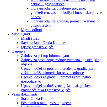
nabavu i gospodarstvo
Upravni odjel za prostorno uređenje,
graditeljstvo, zaštitu okoliša i imovinsko pravne
odnose
Upravni odjel za gradnju, promet i komunalno
gospodarstvo
Mjesni odbori
Mladi i grad
Mladi i grad
Savjet mladih Grada Krapine
Dječje gradsko vijeće
E-uprava
Zahtjev za pristup informacijama
Zahtjev za produženje radnog vremena ugostiteljskog
objekta
Upravni odjel za prostorno uređenje, graditeljstvo,
zaštitu okoliša i imovinsko pravne odnose
Upravni odjel za gradnju, promet i komunalno
gospodarstvo
Upravni odjel za društvene djelatnosti, poslove
gradonačelnika i gradskog vijeća
Važni dokumenti
Statut Grada Krapine
Poslovnik o radu gradskog vijeća