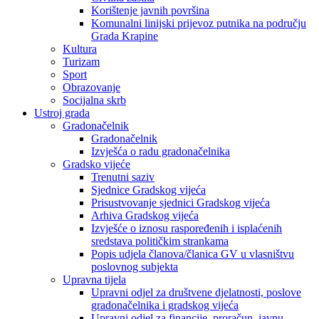
Korištenje javnih površina
Komunalni linijski prijevoz putnika na području
Grada Krapine
Kultura
Turizam
Sport
Obrazovanje
Socijalna skrb
Ustroj grada
Gradonačelnik
Gradonačelnik
Izvješća o radu gradonačelnika
Gradsko vijeće
Trenutni saziv
Sjednice Gradskog vijeća
Prisustvovanje sjednici Gradskog vijeća
Arhiva Gradskog vijeća
Izvješće o iznosu raspoređenih i isplaćenih
sredstava političkim strankama
Popis udjela članova/članica GV u vlasništvu
poslovnog subjekta
Upravna tijela
Upravni odjel za društvene djelatnosti, poslove
gradonačelnika i gradskog vijeća
Upravni odjel za financije, proračun, javnu