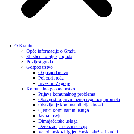
O Krapini
Opće informacije o Gradu
Službena obilježja grada
Povijest grada
Gospodarstvo
O gospodarstvu
Poljoprivreda
Invest in Zagorje
Komunalno gospodarstvo
Prijava komunalnog problema
Obavijesti o privremenoj regulaciji prometa
Obavljanje komunalnih djelatnosti
Cjenici komunalnih usluga
Javna rasvjeta
Dimnjačarske usluge
Deretizacija i dezinsekcija
Veterinarsko-Higijeničarska služba i kućni