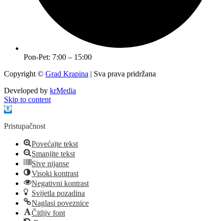
Pon-Pet: 7:00 – 15:00
Copyright ©
Grad Krapina
| Sva prava pridržana
Developed by
krMedia
Skip to content
Open toolbar
Pristupačnost
Povećajte tekst
Smanjite tekst
Sive nijanse
Visoki kontrast
Negativni kontrast
Svijetla pozadina
Naglasi poveznice
Čitljiv font