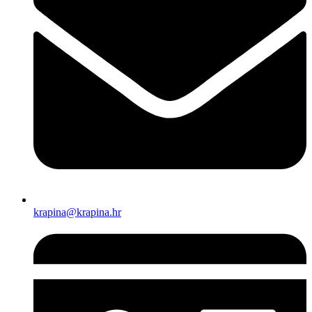
krapina@krapina.hr