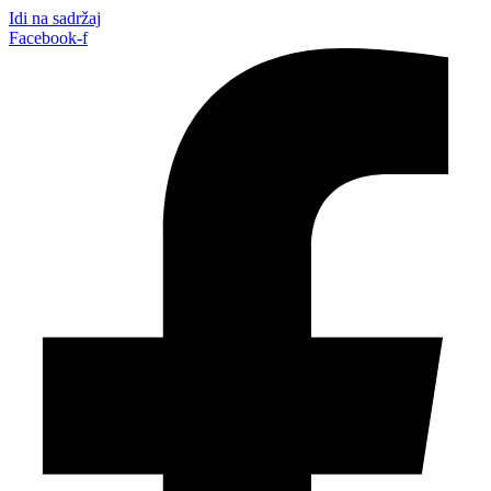
Idi na sadržaj
Facebook-f