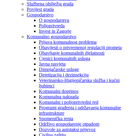
Službena obilježja grada
Povijest grada
Gospodarstvo
O gospodarstvu
Poljoprivreda
Invest in Zagorje
Komunalno gospodarstvo
Prijava komunalnog problema
Obavijesti o privremenoj regulaciji prometa
Obavljanje komunalnih djelatnosti
Cjenici komunalnih usluga
Javna rasvjeta
Dimnjačarske usluge
Deretizacija i dezinsekcija
Veterinarsko-Higijeničarska služba i kućni
ljubimci
Komunalni doprinos
Komunalna naknada
Komunalni i poljoprivredni red
Programi građenja i održavanja komunalne
infrastrukture
Spomenička renta
Održivo gospodarenje otpadom
Dozvole za autotaksi prijevoz
Civilna zaštita