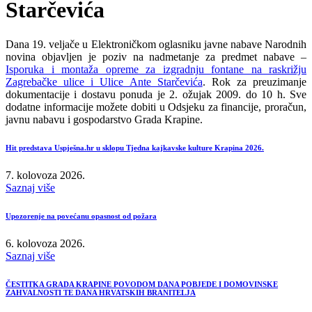
Starčevića
Dana 19. veljače u Elektroničkom oglasniku javne nabave Narodnih
novina objavljen je poziv na nadmetanje za predmet nabave –
Isporuka i montaža opreme za izgradnju fontane na raskrižju
Zagrebačke ulice i Ulice Ante Starčevića
. Rok za preuzimanje
dokumentacije i dostavu ponuda je 2. ožujak 2009. do 10 h. Sve
dodatne informacije možete dobiti u Odsjeku za financije, proračun,
javnu nabavu i gospodarstvo Grada Krapine.
Hit predstava Uspješna.hr u sklopu Tjedna kajkavske kulture Krapina 2026.
7. kolovoza 2026.
Saznaj više
Upozorenje na povećanu opasnost od požara
6. kolovoza 2026.
Saznaj više
ČESTITKA GRADA KRAPINE POVODOM DANA POBJEDE I DOMOVINSKE
ZAHVALNOSTI TE DANA HRVATSKIH BRANITELJA