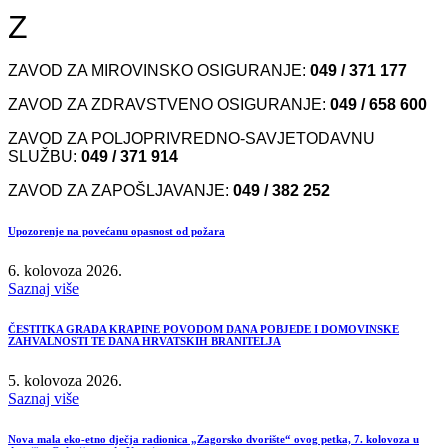
Z
ZAVOD ZA MIROVINSKO OSIGURANJE:
049 / 371 177
ZAVOD ZA ZDRAVSTVENO OSIGURANJE:
049 / 658 600
ZAVOD ZA POLJOPRIVREDNO-SAVJETODAVNU
SLUŽBU:
049 / 371 914
ZAVOD ZA ZAPOŠLJAVANJE:
049 / 382 252
Upozorenje na povećanu opasnost od požara
6. kolovoza 2026.
Saznaj više
ČESTITKA GRADA KRAPINE POVODOM DANA POBJEDE I DOMOVINSKE
ZAHVALNOSTI TE DANA HRVATSKIH BRANITELJA
5. kolovoza 2026.
Saznaj više
Nova mala eko-etno dječja radionica „Zagorsko dvorište“ ovog petka, 7. kolovoza u