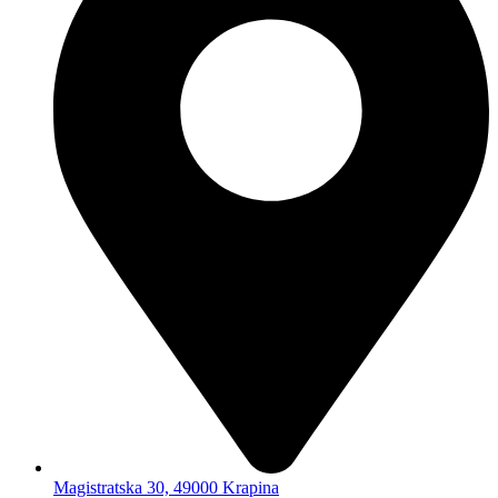
Magistratska 30, 49000 Krapina