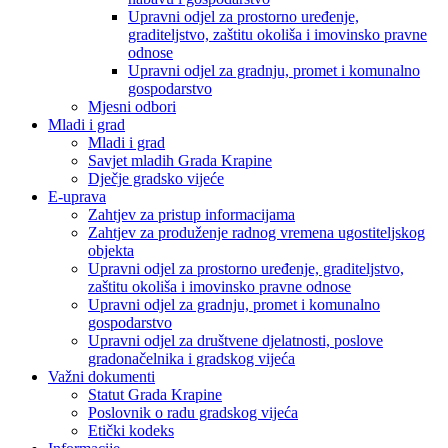
Upravni odjel za prostorno uređenje,
graditeljstvo, zaštitu okoliša i imovinsko pravne
odnose
Upravni odjel za gradnju, promet i komunalno
gospodarstvo
Mjesni odbori
Mladi i grad
Mladi i grad
Savjet mladih Grada Krapine
Dječje gradsko vijeće
E-uprava
Zahtjev za pristup informacijama
Zahtjev za produženje radnog vremena ugostiteljskog
objekta
Upravni odjel za prostorno uređenje, graditeljstvo,
zaštitu okoliša i imovinsko pravne odnose
Upravni odjel za gradnju, promet i komunalno
gospodarstvo
Upravni odjel za društvene djelatnosti, poslove
gradonačelnika i gradskog vijeća
Važni dokumenti
Statut Grada Krapine
Poslovnik o radu gradskog vijeća
Etički kodeks