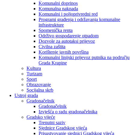
Komunalni doprinos
Komunalna naknada
Komunalni i poljoprivredni red
Programi građenja i održavanja komunalne
infrastrukture
Spomenička renta
Održivo gospodarenje otpadom
Dozvole za autotaksi prijevoz
Civilna zaštita
Korištenje javnih površina
Komunalni linijski prijevoz putnika na području
Grada Krapine
Kultura
Turizam
Sport
Obrazovanje
Socijalna skrb
Ustroj grada
Gradonačelnik
Gradonačelnik
Izvješća o radu gradonačelnika
Gradsko vijeće
Trenutni saziv
Sjednice Gradskog vijeća
Prisustvovanje sjednici Gradskog vijeća