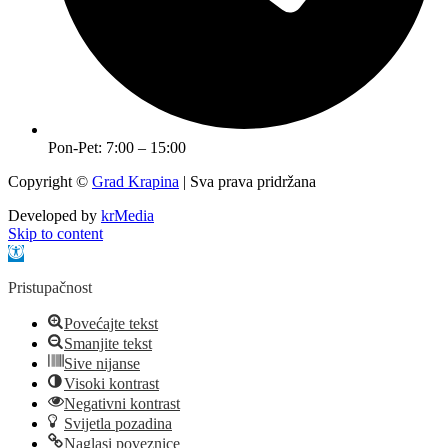
Pon-Pet: 7:00 – 15:00
Copyright ©
Grad Krapina
| Sva prava pridržana
Developed by
krMedia
Skip to content
Open toolbar
Pristupačnost
Povećajte tekst
Smanjite tekst
Sive nijanse
Visoki kontrast
Negativni kontrast
Svijetla pozadina
Naglasi poveznice