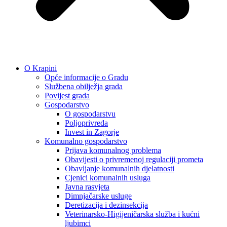
O Krapini
Opće informacije o Gradu
Službena obilježja grada
Povijest grada
Gospodarstvo
O gospodarstvu
Poljoprivreda
Invest in Zagorje
Komunalno gospodarstvo
Prijava komunalnog problema
Obavijesti o privremenoj regulaciji prometa
Obavljanje komunalnih djelatnosti
Cjenici komunalnih usluga
Javna rasvjeta
Dimnjačarske usluge
Deretizacija i dezinsekcija
Veterinarsko-Higijeničarska služba i kućni
ljubimci