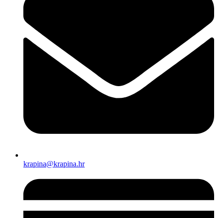
krapina@krapina.hr