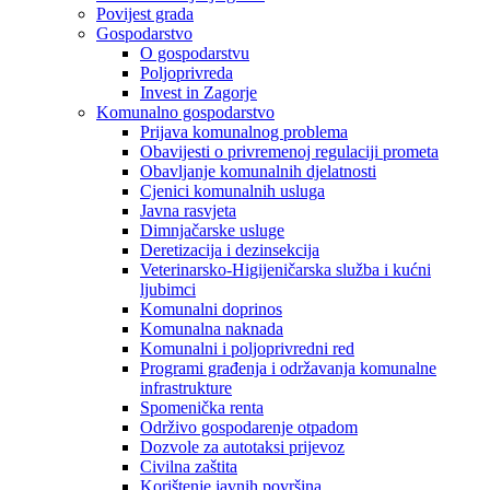
Povijest grada
Gospodarstvo
O gospodarstvu
Poljoprivreda
Invest in Zagorje
Komunalno gospodarstvo
Prijava komunalnog problema
Obavijesti o privremenoj regulaciji prometa
Obavljanje komunalnih djelatnosti
Cjenici komunalnih usluga
Javna rasvjeta
Dimnjačarske usluge
Deretizacija i dezinsekcija
Veterinarsko-Higijeničarska služba i kućni
ljubimci
Komunalni doprinos
Komunalna naknada
Komunalni i poljoprivredni red
Programi građenja i održavanja komunalne
infrastrukture
Spomenička renta
Održivo gospodarenje otpadom
Dozvole za autotaksi prijevoz
Civilna zaštita
Korištenje javnih površina