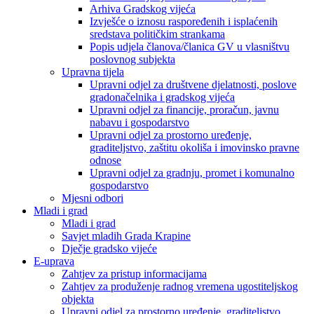
Arhiva Gradskog vijeća
Izvješće o iznosu raspoređenih i isplaćenih
sredstava političkim strankama
Popis udjela članova/članica GV u vlasništvu
poslovnog subjekta
Upravna tijela
Upravni odjel za društvene djelatnosti, poslove
gradonačelnika i gradskog vijeća
Upravni odjel za financije, proračun, javnu
nabavu i gospodarstvo
Upravni odjel za prostorno uređenje,
graditeljstvo, zaštitu okoliša i imovinsko pravne
odnose
Upravni odjel za gradnju, promet i komunalno
gospodarstvo
Mjesni odbori
Mladi i grad
Mladi i grad
Savjet mladih Grada Krapine
Dječje gradsko vijeće
E-uprava
Zahtjev za pristup informacijama
Zahtjev za produženje radnog vremena ugostiteljskog
objekta
Upravni odjel za prostorno uređenje, graditeljstvo,