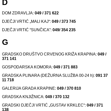
D
DOM ZDRAVLJA:
049 / 371 622
DJEČJI VRTIĆ „MALI KAJ“:
049 / 373 745
DJEČJI VRTIĆ “SUNČICA”:
049/ 354 235
G
GRADSKO DRUŠTVO CRVENOG KRIŽA KRAPINA:
049 /
371 141
GOSPODARSKA KOMORA:
049 / 371 883
GRADSKA PLINARA (DEŽURNA SLUŽBA 00-24 h):
091 37
11 718
GALERIJA GRADA KRAPINE:
049 /
370 810
GRADSKA KNJIŽNICA:
049 /
370 132
GRADSKI DJEČJI VRTIĆ „GUSTAV KRKLEC“:
049 / 371
138