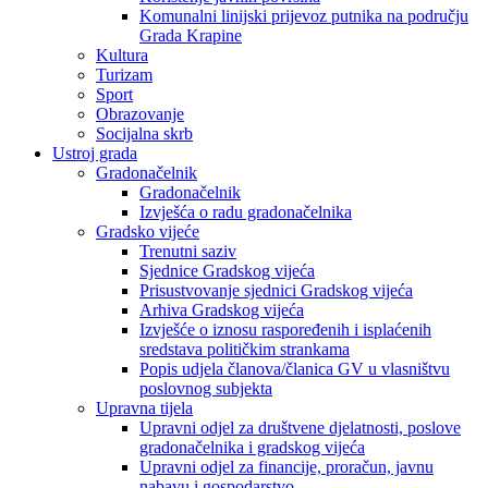
Komunalni linijski prijevoz putnika na području
Grada Krapine
Kultura
Turizam
Sport
Obrazovanje
Socijalna skrb
Ustroj grada
Gradonačelnik
Gradonačelnik
Izvješća o radu gradonačelnika
Gradsko vijeće
Trenutni saziv
Sjednice Gradskog vijeća
Prisustvovanje sjednici Gradskog vijeća
Arhiva Gradskog vijeća
Izvješće o iznosu raspoređenih i isplaćenih
sredstava političkim strankama
Popis udjela članova/članica GV u vlasništvu
poslovnog subjekta
Upravna tijela
Upravni odjel za društvene djelatnosti, poslove
gradonačelnika i gradskog vijeća
Upravni odjel za financije, proračun, javnu
nabavu i gospodarstvo