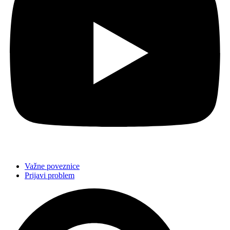
Važne poveznice
Prijavi problem