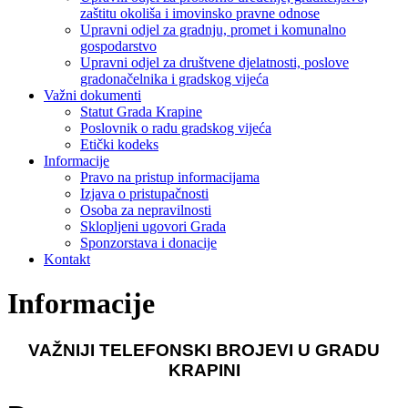
zaštitu okoliša i imovinsko pravne odnose
Upravni odjel za gradnju, promet i komunalno
gospodarstvo
Upravni odjel za društvene djelatnosti, poslove
gradonačelnika i gradskog vijeća
Važni dokumenti
Statut Grada Krapine
Poslovnik o radu gradskog vijeća
Etički kodeks
Informacije
Pravo na pristup informacijama
Izjava o pristupačnosti
Osoba za nepravilnosti
Sklopljeni ugovori Grada
Sponzorstava i donacije
Kontakt
Informacije
VAŽNIJI TELEFONSKI BROJEVI U GRADU
KRAPINI