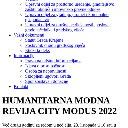
Upravni odjel za prostorno uređenje, graditeljstvo,
zaštitu okoliša i imovinsko pravne odnose
Upravni odjel za gradnju, promet i komunalno
gospodarstvo
Upravni odjel za društvene djelatnosti, poslove
gradonačelnika i gradskog vijeća
Važni dokumenti
Statut Grada Krapine
Poslovnik o radu gradskog vijeća
Etički kodeks
Informacije
Pravo na pristup informacijama
Izjava o pristupačnosti
Osoba za nepravilnosti
Sklopljeni ugovori Grada
Sponzorstava i donacije
Kontakt
HUMANITARNA MODNA
REVIJA CITY MODUS 2022
Već drugu godinu za redom u nedjelju, 23. listopada u 18 sati u