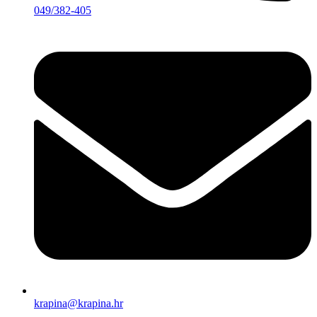
049/382-405
krapina@krapina.hr