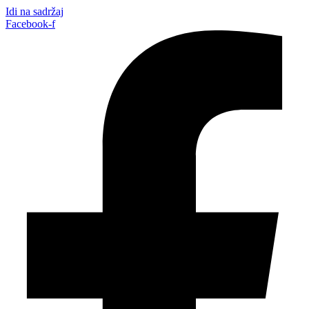
Idi na sadržaj
Facebook-f