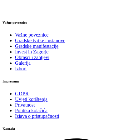
Važne poveznice
Važne poveznice
Gradske tvrtke i ustanove
Gradske manifestacije
Invest in Zagorje
Obrasci i zahtjevi
Galerija
Izbori
Impressum
GDPR
Uvjeti korištenja
Privatnost
Politika kolačića
Izjava o pristupačnosti
Kontakt