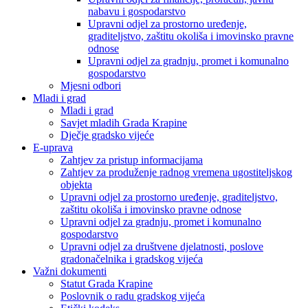
nabavu i gospodarstvo
Upravni odjel za prostorno uređenje,
graditeljstvo, zaštitu okoliša i imovinsko pravne
odnose
Upravni odjel za gradnju, promet i komunalno
gospodarstvo
Mjesni odbori
Mladi i grad
Mladi i grad
Savjet mladih Grada Krapine
Dječje gradsko vijeće
E-uprava
Zahtjev za pristup informacijama
Zahtjev za produženje radnog vremena ugostiteljskog
objekta
Upravni odjel za prostorno uređenje, graditeljstvo,
zaštitu okoliša i imovinsko pravne odnose
Upravni odjel za gradnju, promet i komunalno
gospodarstvo
Upravni odjel za društvene djelatnosti, poslove
gradonačelnika i gradskog vijeća
Važni dokumenti
Statut Grada Krapine
Poslovnik o radu gradskog vijeća