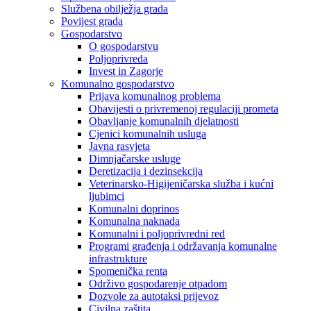
Službena obilježja grada
Povijest grada
Gospodarstvo
O gospodarstvu
Poljoprivreda
Invest in Zagorje
Komunalno gospodarstvo
Prijava komunalnog problema
Obavijesti o privremenoj regulaciji prometa
Obavljanje komunalnih djelatnosti
Cjenici komunalnih usluga
Javna rasvjeta
Dimnjačarske usluge
Deretizacija i dezinsekcija
Veterinarsko-Higijeničarska služba i kućni
ljubimci
Komunalni doprinos
Komunalna naknada
Komunalni i poljoprivredni red
Programi građenja i održavanja komunalne
infrastrukture
Spomenička renta
Održivo gospodarenje otpadom
Dozvole za autotaksi prijevoz
Civilna zaštita