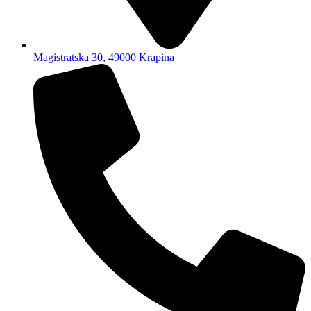
Magistratska 30, 49000 Krapina