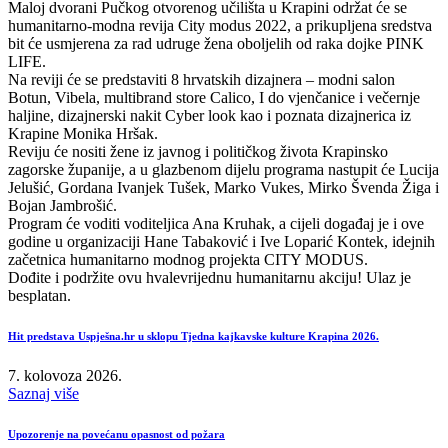
Maloj dvorani Pučkog otvorenog učilišta u Krapini održat će se
humanitarno-modna revija City modus 2022, a prikupljena sredstva
bit će usmjerena za rad udruge žena oboljelih od raka dojke PINK
LIFE.
Na reviji će se predstaviti 8 hrvatskih dizajnera – modni salon
Botun, Vibela, multibrand store Calico, I do vjenčanice i večernje
haljine, dizajnerski nakit Cyber look kao i poznata dizajnerica iz
Krapine Monika Hršak.
Reviju će nositi žene iz javnog i političkog života Krapinsko
zagorske županije, a u glazbenom dijelu programa nastupit će Lucija
Jelušić, Gordana Ivanjek Tušek, Marko Vukes, Mirko Švenda Žiga i
Bojan Jambrošić.
Program će voditi voditeljica Ana Kruhak, a cijeli događaj je i ove
godine u organizaciji Hane Tabaković i Ive Loparić Kontek, idejnih
začetnica humanitarno modnog projekta CITY MODUS.
Dođite i podržite ovu hvalevrijednu humanitarnu akciju! Ulaz je
besplatan.
Hit predstava Uspješna.hr u sklopu Tjedna kajkavske kulture Krapina 2026.
7. kolovoza 2026.
Saznaj više
Upozorenje na povećanu opasnost od požara