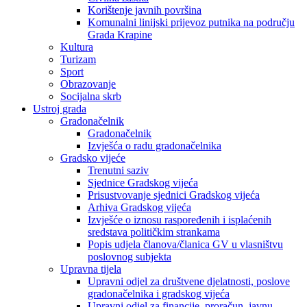
Korištenje javnih površina
Komunalni linijski prijevoz putnika na području
Grada Krapine
Kultura
Turizam
Sport
Obrazovanje
Socijalna skrb
Ustroj grada
Gradonačelnik
Gradonačelnik
Izvješća o radu gradonačelnika
Gradsko vijeće
Trenutni saziv
Sjednice Gradskog vijeća
Prisustvovanje sjednici Gradskog vijeća
Arhiva Gradskog vijeća
Izvješće o iznosu raspoređenih i isplaćenih
sredstava političkim strankama
Popis udjela članova/članica GV u vlasništvu
poslovnog subjekta
Upravna tijela
Upravni odjel za društvene djelatnosti, poslove
gradonačelnika i gradskog vijeća
Upravni odjel za financije, proračun, javnu