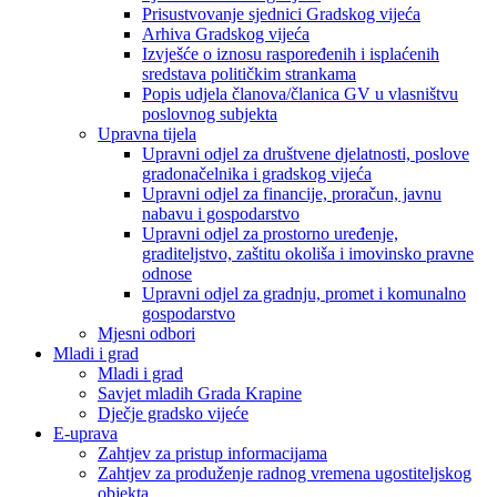
Prisustvovanje sjednici Gradskog vijeća
Arhiva Gradskog vijeća
Izvješće o iznosu raspoređenih i isplaćenih
sredstava političkim strankama
Popis udjela članova/članica GV u vlasništvu
poslovnog subjekta
Upravna tijela
Upravni odjel za društvene djelatnosti, poslove
gradonačelnika i gradskog vijeća
Upravni odjel za financije, proračun, javnu
nabavu i gospodarstvo
Upravni odjel za prostorno uređenje,
graditeljstvo, zaštitu okoliša i imovinsko pravne
odnose
Upravni odjel za gradnju, promet i komunalno
gospodarstvo
Mjesni odbori
Mladi i grad
Mladi i grad
Savjet mladih Grada Krapine
Dječje gradsko vijeće
E-uprava
Zahtjev za pristup informacijama
Zahtjev za produženje radnog vremena ugostiteljskog
objekta