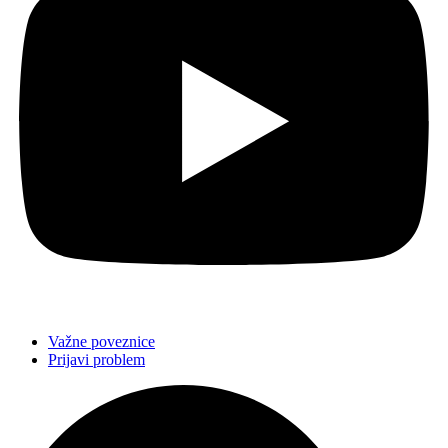
Važne poveznice
Prijavi problem