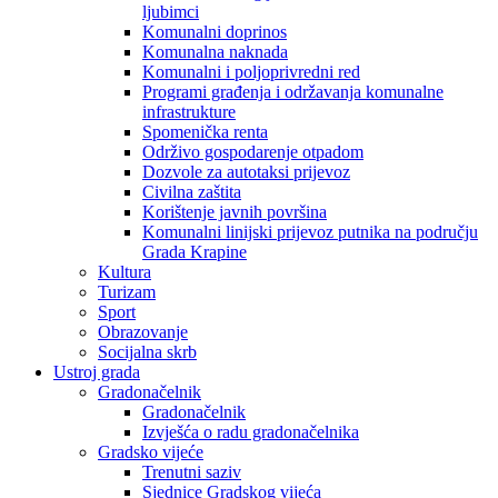
ljubimci
Komunalni doprinos
Komunalna naknada
Komunalni i poljoprivredni red
Programi građenja i održavanja komunalne
infrastrukture
Spomenička renta
Održivo gospodarenje otpadom
Dozvole za autotaksi prijevoz
Civilna zaštita
Korištenje javnih površina
Komunalni linijski prijevoz putnika na području
Grada Krapine
Kultura
Turizam
Sport
Obrazovanje
Socijalna skrb
Ustroj grada
Gradonačelnik
Gradonačelnik
Izvješća o radu gradonačelnika
Gradsko vijeće
Trenutni saziv
Sjednice Gradskog vijeća