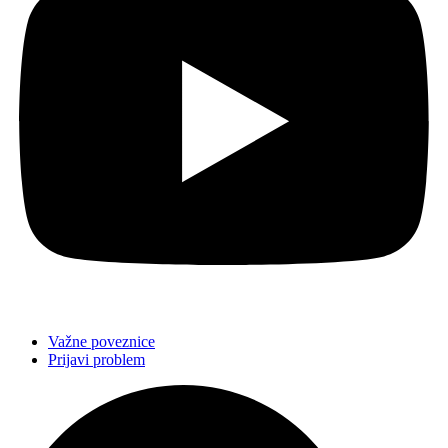
Važne poveznice
Prijavi problem