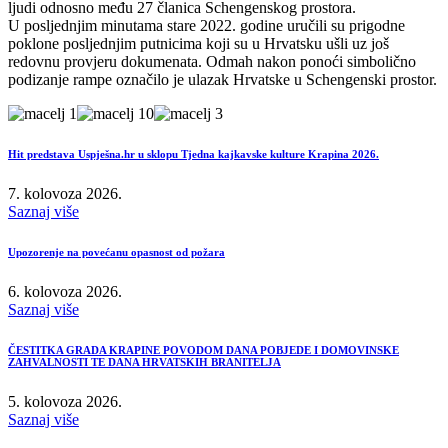
ljudi odnosno među 27 članica Schengenskog prostora.
U posljednjim minutama stare 2022. godine uručili su prigodne
poklone posljednjim putnicima koji su u Hrvatsku ušli uz još
redovnu provjeru dokumenata. Odmah nakon ponoći simbolično
podizanje rampe označilo je ulazak Hrvatske u Schengenski prostor.
Hit predstava Uspješna.hr u sklopu Tjedna kajkavske kulture Krapina 2026.
7. kolovoza 2026.
Saznaj više
Upozorenje na povećanu opasnost od požara
6. kolovoza 2026.
Saznaj više
ČESTITKA GRADA KRAPINE POVODOM DANA POBJEDE I DOMOVINSKE
ZAHVALNOSTI TE DANA HRVATSKIH BRANITELJA
5. kolovoza 2026.
Saznaj više