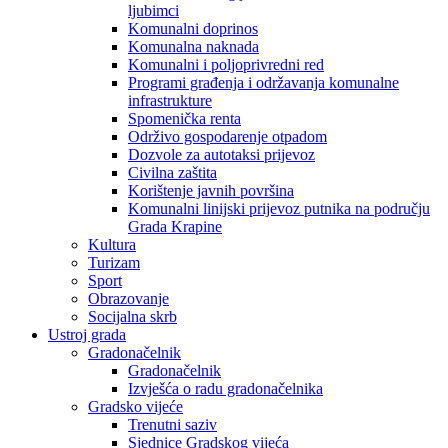
ljubimci
Komunalni doprinos
Komunalna naknada
Komunalni i poljoprivredni red
Programi građenja i održavanja komunalne
infrastrukture
Spomenička renta
Održivo gospodarenje otpadom
Dozvole za autotaksi prijevoz
Civilna zaštita
Korištenje javnih površina
Komunalni linijski prijevoz putnika na području
Grada Krapine
Kultura
Turizam
Sport
Obrazovanje
Socijalna skrb
Ustroj grada
Gradonačelnik
Gradonačelnik
Izvješća o radu gradonačelnika
Gradsko vijeće
Trenutni saziv
Sjednice Gradskog vijeća