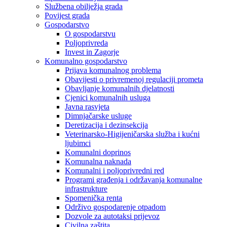
Službena obilježja grada
Povijest grada
Gospodarstvo
O gospodarstvu
Poljoprivreda
Invest in Zagorje
Komunalno gospodarstvo
Prijava komunalnog problema
Obavijesti o privremenoj regulaciji prometa
Obavljanje komunalnih djelatnosti
Cjenici komunalnih usluga
Javna rasvjeta
Dimnjačarske usluge
Deretizacija i dezinsekcija
Veterinarsko-Higijeničarska služba i kućni
ljubimci
Komunalni doprinos
Komunalna naknada
Komunalni i poljoprivredni red
Programi građenja i održavanja komunalne
infrastrukture
Spomenička renta
Održivo gospodarenje otpadom
Dozvole za autotaksi prijevoz
Civilna zaštita