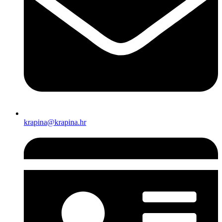
krapina@krapina.hr