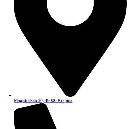
Magistratska 30, 49000 Krapina