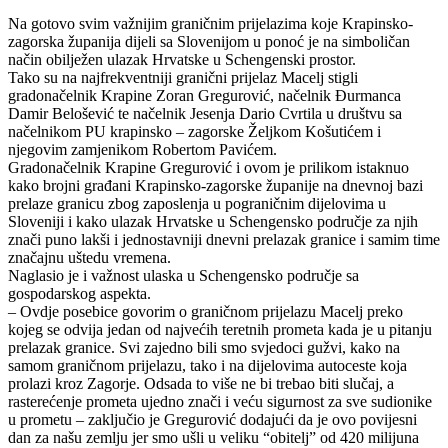
Na gotovo svim važnijim graničnim prijelazima koje Krapinsko-
zagorska županija dijeli sa Slovenijom u ponoć je na simboličan
način obilježen ulazak Hrvatske u Schengenski prostor.
Tako su na najfrekventniji granični prijelaz Macelj stigli
gradonačelnik Krapine Zoran Gregurović, načelnik Đurmanca
Damir Belošević te načelnik Jesenja Dario Cvrtila u društvu sa
načelnikom PU krapinsko – zagorske Željkom Košutićem i
njegovim zamjenikom Robertom Pavićem.
Gradonačelnik Krapine Gregurović i ovom je prilikom istaknuo
kako brojni građani Krapinsko-zagorske županije na dnevnoj bazi
prelaze granicu zbog zaposlenja u pograničnim dijelovima u
Sloveniji i kako ulazak Hrvatske u Schengensko područje za njih
znači puno lakši i jednostavniji dnevni prelazak granice i samim time
značajnu uštedu vremena.
Naglasio je i važnost ulaska u Schengensko područje sa
gospodarskog aspekta.
– Ovdje posebice govorim o graničnom prijelazu Macelj preko
kojeg se odvija jedan od najvećih teretnih prometa kada je u pitanju
prelazak granice. Svi zajedno bili smo svjedoci gužvi, kako na
samom graničnom prijelazu, tako i na dijelovima autoceste koja
prolazi kroz Zagorje. Odsada to više ne bi trebao biti slučaj, a
rasterećenje prometa ujedno znači i veću sigurnost za sve sudionike
u prometu – zaključio je Gregurović dodajući da je ovo povijesni
dan za našu zemlju jer smo ušli u veliku “obitelj” od 420 milijuna