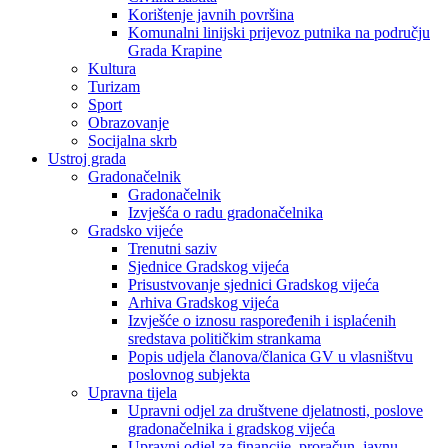
Korištenje javnih površina
Komunalni linijski prijevoz putnika na području
Grada Krapine
Kultura
Turizam
Sport
Obrazovanje
Socijalna skrb
Ustroj grada
Gradonačelnik
Gradonačelnik
Izvješća o radu gradonačelnika
Gradsko vijeće
Trenutni saziv
Sjednice Gradskog vijeća
Prisustvovanje sjednici Gradskog vijeća
Arhiva Gradskog vijeća
Izvješće o iznosu raspoređenih i isplaćenih
sredstava političkim strankama
Popis udjela članova/članica GV u vlasništvu
poslovnog subjekta
Upravna tijela
Upravni odjel za društvene djelatnosti, poslove
gradonačelnika i gradskog vijeća
Upravni odjel za financije, proračun, javnu