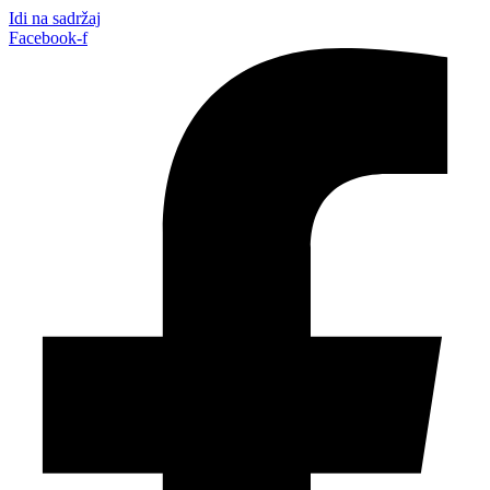
Idi na sadržaj
Facebook-f