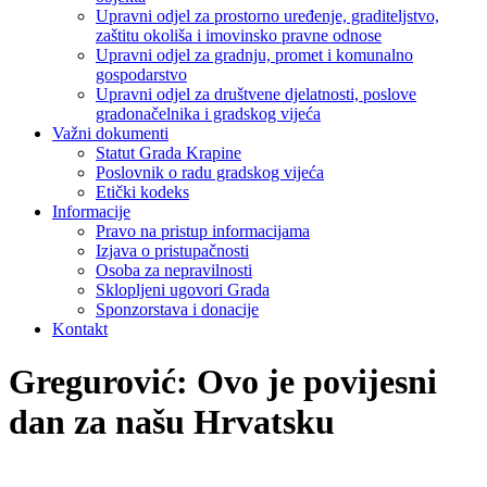
Upravni odjel za prostorno uređenje, graditeljstvo,
zaštitu okoliša i imovinsko pravne odnose
Upravni odjel za gradnju, promet i komunalno
gospodarstvo
Upravni odjel za društvene djelatnosti, poslove
gradonačelnika i gradskog vijeća
Važni dokumenti
Statut Grada Krapine
Poslovnik o radu gradskog vijeća
Etički kodeks
Informacije
Pravo na pristup informacijama
Izjava o pristupačnosti
Osoba za nepravilnosti
Sklopljeni ugovori Grada
Sponzorstava i donacije
Kontakt
Gregurović: Ovo je povijesni
dan za našu Hrvatsku