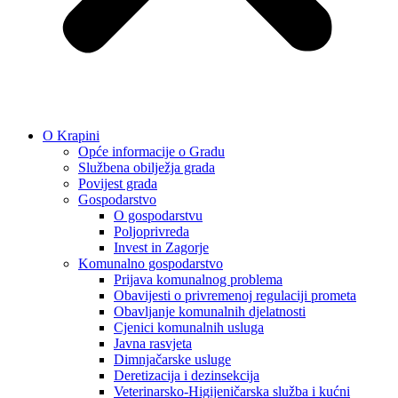
O Krapini
Opće informacije o Gradu
Službena obilježja grada
Povijest grada
Gospodarstvo
O gospodarstvu
Poljoprivreda
Invest in Zagorje
Komunalno gospodarstvo
Prijava komunalnog problema
Obavijesti o privremenoj regulaciji prometa
Obavljanje komunalnih djelatnosti
Cjenici komunalnih usluga
Javna rasvjeta
Dimnjačarske usluge
Deretizacija i dezinsekcija
Veterinarsko-Higijeničarska služba i kućni