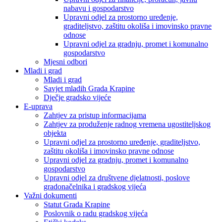
nabavu i gospodarstvo
Upravni odjel za prostorno uređenje,
graditeljstvo, zaštitu okoliša i imovinsko pravne
odnose
Upravni odjel za gradnju, promet i komunalno
gospodarstvo
Mjesni odbori
Mladi i grad
Mladi i grad
Savjet mladih Grada Krapine
Dječje gradsko vijeće
E-uprava
Zahtjev za pristup informacijama
Zahtjev za produženje radnog vremena ugostiteljskog
objekta
Upravni odjel za prostorno uređenje, graditeljstvo,
zaštitu okoliša i imovinsko pravne odnose
Upravni odjel za gradnju, promet i komunalno
gospodarstvo
Upravni odjel za društvene djelatnosti, poslove
gradonačelnika i gradskog vijeća
Važni dokumenti
Statut Grada Krapine
Poslovnik o radu gradskog vijeća