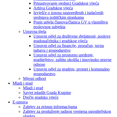
Prisustvovanje sjednici Gradskog vijeća
Arhiva Gradskog vijeća
Izvješće o iznosu raspoređenih i isplaćenih
sredstava političkim strankama
Popis udjela članova/članica GV u vlasništvu
poslovnog subjekta
Upravna tijela
Upravni odjel za društvene djelatnosti, poslove
gradonačelnika i gradskog vijeća
Upravni odjel za financije, proračun, javnu
nabavu i gospodarstvo
Upravni odjel za prostorno uređenje,
graditeljstvo, zaštitu okoliša i imovinsko pravne
odnose
Upravni odjel za gradnju, promet i komunalno
gospodarstvo
Mjesni odbori
Mladi i grad
Mladi i grad
Savjet mladih Grada Krapine
Dječje gradsko vijeće
E-uprava
Zahtjev za pristup informacijama
Zahtjev za produženje radnog vremena ugostiteljskog
objekta